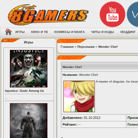
ИГРЫ
КИНО И ТВ
КОМИКСЫ И МАНГА
ЧИТЫ И КОДЫ
МОДДИНГ
Игры
Главная
»
Персонажи
»
Wonder Chef
Wonder Chef
Название:
Wonder Chef
A master of disguise, he trav
Injustice: Gods Among Us
...
Добавлено:
01.10.2012
Просм
Рейтинг:
--
Голос