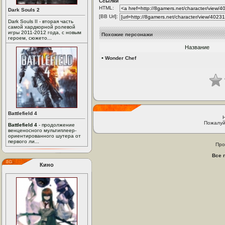
Ссылки
HTML:
Dark Souls 2
[BB Url]:
Dark Souls II - вторая часть
самой хардкорной ролевой
игры 2011-2012 года, с новым
Похожие персонажи
героем, сюжето...
Название
•
Wonder Chef
Battlefield 4
Пожалуй
Battlefield 4
- продолжение
венценосного мультиплеер-
ориентированного шутера от
первого ли...
Про
Все 
Кино