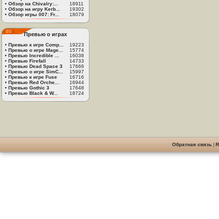
•
Обзор на Chivalry:...
18911
•
Обзор на игру Kerb...
19302
•
Обзор игры 007: Fr...
18079
Превью о играх
•
Превью к игре Comp...
19223
•
Превью о игре Mage...
15774
•
Превью Incredible ...
16038
•
Превью Firefall
14733
•
Превью Dead Space 3
17666
•
Превью о игре SimC...
15997
•
Превью к игре Fuse
16716
•
Превью Red Orche...
16944
•
Превью Gothic 3
17648
•
Превью Black & W...
18724
Обратная связь
|