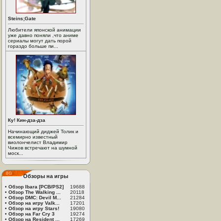
Steins;Gate
Любители японской анимации
уже давно поняли ,что аниме
сериалы могут дать порой
гораздо больше пи...
Ку! Кин-дза-дза
Начинающий диджей Толик и
всемирно известный
виолончелист Владимир
Чижов встречают на шумной
моск...
Обзоры на игры
•
Обзор Ibara [PCB/PS2]
19688
•
Обзор The Walking ...
20118
•
Обзор DMC: Devil M...
21284
•
Обзор на игру Valk...
17201
•
Обзор на игру Stars!
19080
•
Обзор на Far Cry 3
19274
•
Обзор на Resident ...
17269