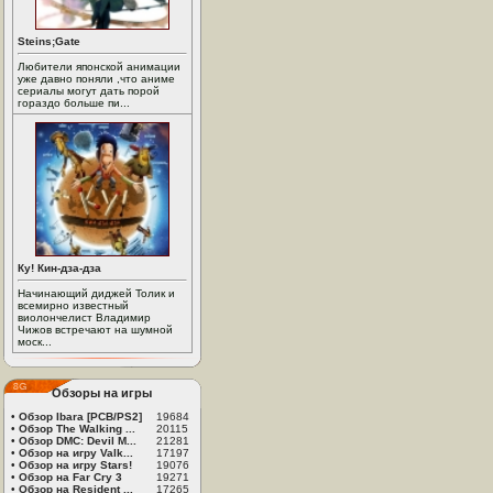
Steins;Gate
Любители японской анимации
уже давно поняли ,что аниме
сериалы могут дать порой
гораздо больше пи...
Ку! Кин-дза-дза
Начинающий диджей Толик и
всемирно известный
виолончелист Владимир
Чижов встречают на шумной
моск...
Обзоры на игры
•
Обзор Ibara [PCB/PS2]
19684
•
Обзор The Walking ...
20115
•
Обзор DMC: Devil M...
21281
•
Обзор на игру Valk...
17197
•
Обзор на игру Stars!
19076
•
Обзор на Far Cry 3
19271
•
Обзор на Resident ...
17265