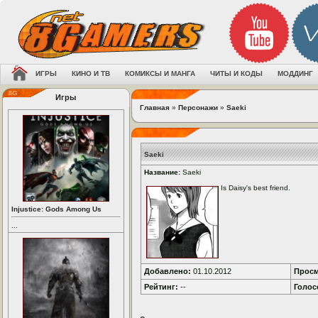
ИГРЫ
КИНО И ТВ
КОМИКСЫ И МАНГА
ЧИТЫ И КОДЫ
МОДДИНГ
Игры
Главная
»
Персонажи
»
Saeki
Saeki
Название:
Saeki
Is Daisy's best friend.
Injustice: Gods Among Us
...
Добавлено:
01.10.2012
Просм
Рейтинг:
--
Голос