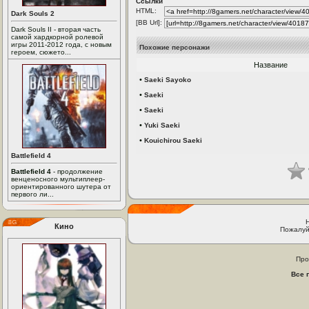
Ссылки
HTML:
Dark Souls 2
[BB Url]:
Dark Souls II - вторая часть
самой хардкорной ролевой
игры 2011-2012 года, с новым
Похожие персонажи
героем, сюжето...
Название
•
Saeki Sayoko
•
Saeki
•
Saeki
•
Yuki Saeki
•
Kouichirou Saeki
Battlefield 4
Battlefield 4
- продолжение
венценосного мультиплеер-
ориентированного шутера от
первого ли...
Кино
Пожалуй
Про
Все 