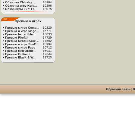
•
Обзор на Chivalry:...
18904
•
Обзор на игру Kerb...
19296
•
Обзор игры 007: Fr...
18075
Превью о играх
•
Превью к игре Comp...
19220
•
Превью о игре Mage...
15771
•
Превью Incredible ...
16033
•
Превью Firefall
14729
•
Превью Dead Space 3
17662
•
Превью о игре SimC...
15994
•
Превью к игре Fuse
16712
•
Превью Red Orche...
16941
•
Превью Gothic 3
17644
•
Превью Black & W...
18720
Обратная связь
|