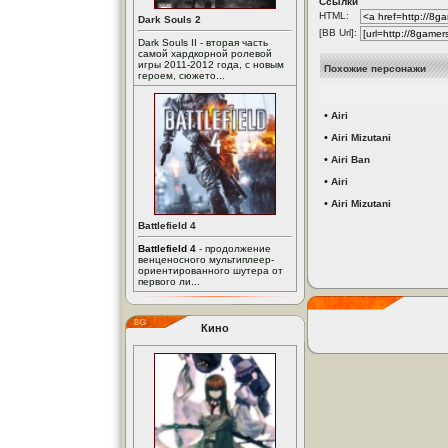
Ссылки
HTML:
Dark Souls 2
[BB Url]:
Dark Souls II - вторая часть
самой хардкорной ролевой
игры 2011-2012 года, с новым
Похожие персонажи
героем, сюжето...
•
Airi
•
Airi Mizutani
•
Airi Ban
•
Airi
•
Airi Mizutani
Battlefield 4
Battlefield 4
- продолжение
венценосного мультиплеер-
ориентированного шутера от
первого ли...
Кино