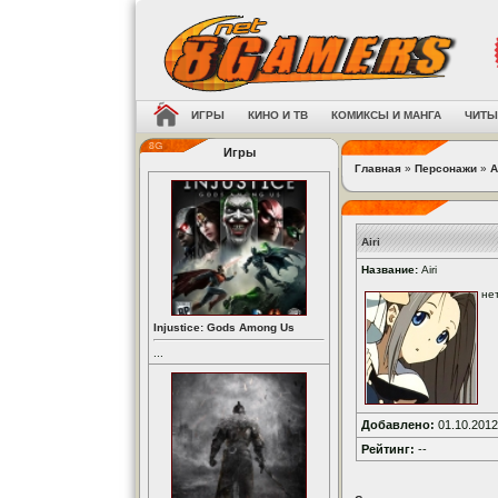
ИГРЫ
КИНО И ТВ
КОМИКСЫ И МАНГА
ЧИТЫ
Игры
Главная
»
Персонажи
»
A
Airi
Название:
Airi
не
Injustice: Gods Among Us
...
Добавлено:
01.10.2012
Рейтинг:
--