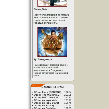
Steins;Gate
Любители японской анимации
уже давно поняли ,что аниме
сериалы могут дать порой
гораздо больше пи...
Ку! Кин-дза-дза
Начинающий диджей Толик и
всемирно известный
виолончелист Владимир
Чижов встречают на шумной
моск...
Обзоры на игры
•
Обзор Ibara [PCB/PS2]
19684
•
Обзор The Walking ...
20115
•
Обзор DMC: Devil M...
21281
•
Обзор на игру Valk...
17197
•
Обзор на игру Stars!
19076
•
Обзор на Far Cry 3
19271
•
Обзор на Resident ...
17265