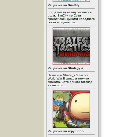
Рецензия на SimCity
Когда месяц назад состоялся
релиз SimCity, по Сети
прокатилось цунами народного
гнева – глупые ош...
Рецензия на Strategy &...
Название Strategy & Tactics:
World War II вряд ли кому-то
знакомо. Зато одного взгляда
на ее скри...
Рецензия на игру Scrib...