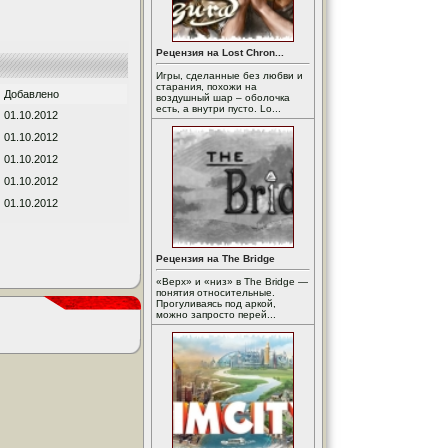
Рецензия на Lost Chron...
Игры, сделанные без любви и
старания, похожи на
Добавлено
воздушный шар – оболочка
есть, а внутри пусто. Lo...
01.10.2012
01.10.2012
01.10.2012
01.10.2012
01.10.2012
Рецензия на The Bridge
«Верх» и «низ» в The Bridge —
понятия относительные.
Прогуливаясь под аркой,
можно запросто перей...