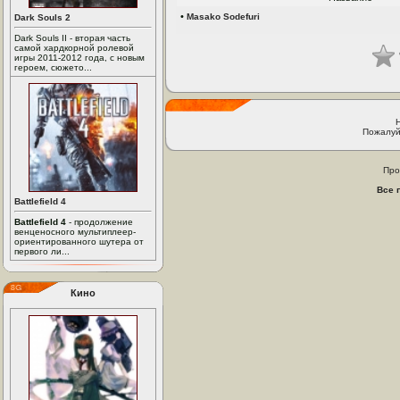
•
Masako Sodefuri
Dark Souls 2
Dark Souls II - вторая часть
самой хардкорной ролевой
игры 2011-2012 года, с новым
героем, сюжето...
Пожалуй
Про
Все 
Battlefield 4
Battlefield 4
- продолжение
венценосного мультиплеер-
ориентированного шутера от
первого ли...
Кино