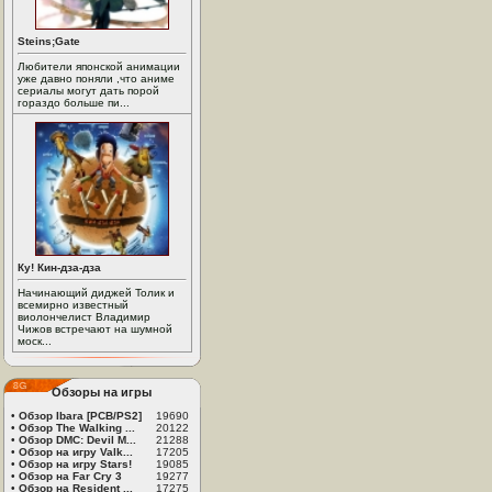
Steins;Gate
Любители японской анимации
уже давно поняли ,что аниме
сериалы могут дать порой
гораздо больше пи...
Ку! Кин-дза-дза
Начинающий диджей Толик и
всемирно известный
виолончелист Владимир
Чижов встречают на шумной
моск...
Обзоры на игры
•
Обзор Ibara [PCB/PS2]
19690
•
Обзор The Walking ...
20122
•
Обзор DMC: Devil M...
21288
•
Обзор на игру Valk...
17205
•
Обзор на игру Stars!
19085
•
Обзор на Far Cry 3
19277
•
Обзор на Resident ...
17275