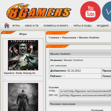
ИГРЫ
КИНО И ТВ
КОМИКСЫ И МАНГА
ЧИТЫ И КОДЫ
МОДДИНГ
Игры
Главная
»
Персонажи
»
Masako Sodefuri
Masako Sodefuri
Название:
Masako Sodefuri
нет описания
Добавлено:
01.10.2012
Просм
Injustice: Gods Among Us
Рейтинг:
--
Голос
...
Ссылки
HTML:
[BB Url]:
Похожие персонажи
Название