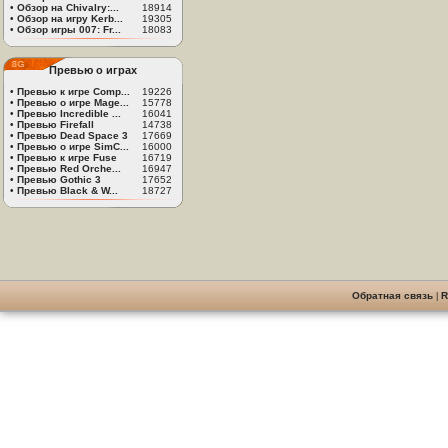
•
Обзор на Chivalry:...
18914
•
Обзор на игру Kerb...
19305
•
Обзор игры 007: Fr...
18083
Превью о играх
•
Превью к игре Comp...
19226
•
Превью о игре Mage...
15778
•
Превью Incredible ...
16041
•
Превью Firefall
14738
•
Превью Dead Space 3
17669
•
Превью о игре SimC...
16000
•
Превью к игре Fuse
16719
•
Превью Red Orche...
16947
•
Превью Gothic 3
17652
•
Превью Black & W...
18727
Обратная связь
|