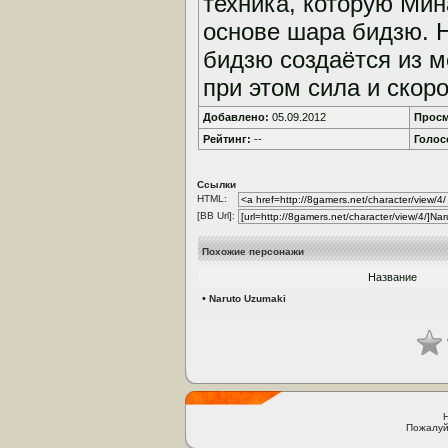
техника, которую Ми
основе шара бидзю. 
бидзю создаётся из м
при этом сила и скоро
Добавлено:
05.09.2012
Просм
Рейтинг:
--
Голос
Ссылки
HTML:
[BB Url]:
Похожие персонажи
Название
•
Naruto Uzumaki
Пожалуй