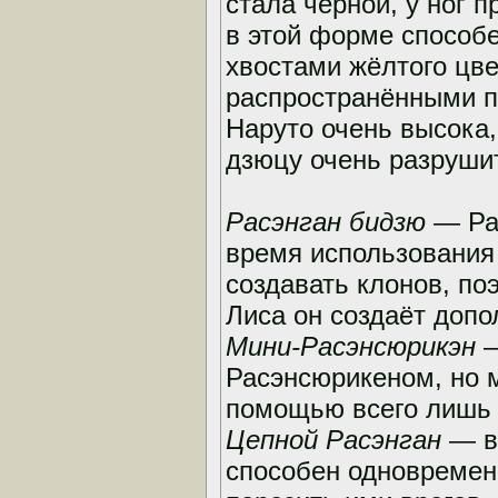
стала чёрной, у ног 
в этой форме способ
хвостами жёлтого цв
распространёнными по
Наруто очень высока,
дзюцу очень разруши
Расэнган бидзю
— Рас
время использования
создавать клонов, по
Лиса он создаёт допо
Мини-Расэнсюрикэн
—
Расэнсюрикеном, но 
помощью всего лишь 
Цепной Расэнган
— в
способен одновременн