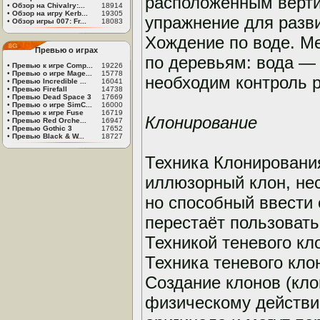
расположенным верти
•
Обзор на Chivalry:...
18914
•
Обзор на игру Kerb...
19305
упражнение для разви
•
Обзор игры 007: Fr...
18083
Хождение по воде. М
Превью о играх
по деревьям: вода — 
•
Превью к игре Comp...
19226
•
Превью о игре Mage...
15778
необходим контроль 
•
Превью Incredible ...
16041
•
Превью Firefall
14738
•
Превью Dead Space 3
17669
•
Превью о игре SimC...
16000
•
Превью к игре Fuse
16719
Клонирование
•
Превью Red Orche...
16947
•
Превью Gothic 3
17652
•
Превью Black & W...
18727
Техника Клонировани
иллюзорный клон, не
но способный ввести 
перестаёт пользоват
Техникой теневого кл
Техника теневого кл
Создание клонов (кл
физическому действи