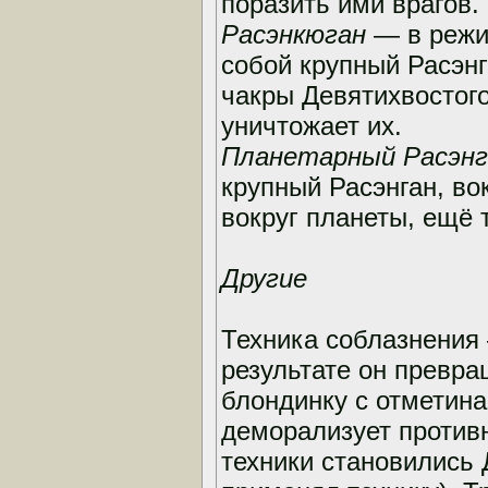
поразить ими врагов.
Расэнкюган
— в режи
собой крупный Расэнг
чакры Девятихвостого
уничтожает их.
Планетарный Расэнг
крупный Расэнган, во
вокруг планеты, ещё 
Другие
Техника соблазнения 
результате он превр
блондинку с отметина
деморализует против
техники становились 