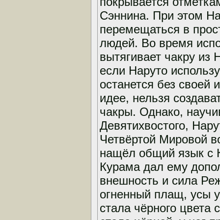
покрывается отметка
Сэннина. При этом Н
перемещаться в прост
людей. Во время исп
вытягивает чакру из 
если Наруто использу
останется без своей и
идее, нельзя создават
чакры. Однако, науч
Девятихвостого, Нару
Четвёртой Мировой во
нащёл общий язык с К
Курама дал ему допо
внешность и сила Реж
огненный плащ, усы 
стала чёрного цвета 