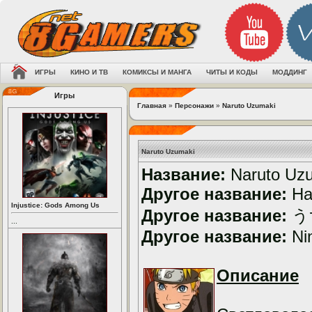
ИГРЫ
КИНО И ТВ
КОМИКСЫ И МАНГА
ЧИТЫ И КОДЫ
МОДДИНГ
Игры
Главная
»
Персонажи
»
Naruto Uzumaki
Naruto Uzumaki
Название:
Naruto Uz
Другое название:
На
Injustice: Gods Among Us
Другое название:
う
...
Другое название:
Nin
Описание