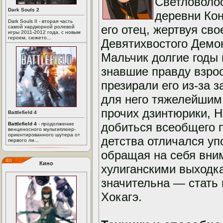
Светловоло
Dark Souls 2
деревни Кон
Dark Souls II - вторая часть
его отец, жертвуя св
самой хардкорной ролевой
игры 2011-2012 года, с новым
героем, сюжето...
Девятихвостого Демон
Мальчик долгие годы н
знавшие правду взро
презирали его из-за 
для него тяжелейшим 
прочих дзинтюрики, Н
Battlefield 4
добиться всеобщего п
Battlefield 4
- продолжение
венценосного мультиплеер-
ориентированного шутера от
детства отличался уп
первого ли...
обращая на себя вн
Кино
хулиганскими выходка
значительна — стать
Хокагэ.