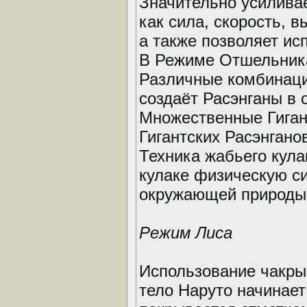
Значительно усиливае
как сила, скорость, 
а также позволяет ис
В Режиме Отшельника
Различные комбинаци
создаёт Расэнганы в 
Множественные Гиган
Гигантских Расэнгано
Техника жабьего кула
кулаке физическую си
окружающей природы;
Режим Лиса
Использование чакры
тело Наруто начинает