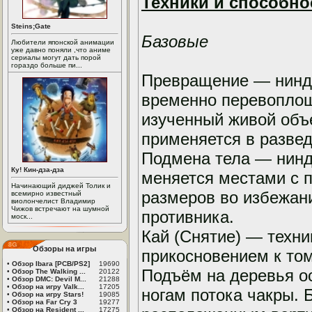
Техники и способно
Steins;Gate
Базовые
Любители японской анимации
уже давно поняли ,что аниме
сериалы могут дать порой
гораздо больше пи...
Превращение — нинд
временно перевоплощ
изученный живой объе
применяется в разве
Подмена тела — нинд
Ку! Кин-дза-дза
меняется местами с 
Начинающий диджей Толик и
размеров во избежан
всемирно известный
виолончелист Владимир
Чижов встречают на шумной
противника.
моск...
Кай (Снятие) — техни
Обзоры на игры
прикосновением к том
•
Обзор Ibara [PCB/PS2]
19690
Подъём на деревья о
•
Обзор The Walking ...
20122
•
Обзор DMC: Devil M...
21288
•
Обзор на игру Valk...
17205
ногам потока чакры. 
•
Обзор на игру Stars!
19085
•
Обзор на Far Cry 3
19277
•
Обзор на Resident ...
17275