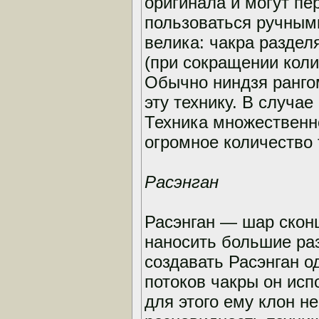
оригинала и могут пе
пользоваться ручными
велика: чакра разде
(при сокращении коли
Обычно ниндзя ранго
эту технику. В случае
Техника множественн
огромное количество 
Расэнган
Расэнган — шар скон
наносить большие ра
создавать Расэнган о
потоков чакры он ис
для этого ему клон н