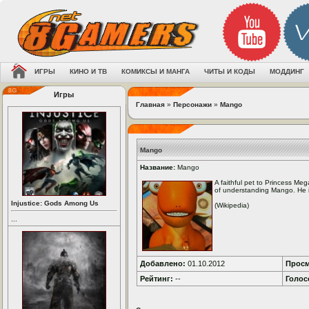
ИГРЫ
КИНО И ТВ
КОМИКСЫ И МАНГА
ЧИТЫ И КОДЫ
МОДДИНГ
Игры
Главная
»
Персонажи
»
Mango
Mango
Название:
Mango
A faithful pet to Princess M
of understanding Mango. He is
Injustice: Gods Among Us
(Wikipedia)
...
Добавлено:
01.10.2012
Просм
Рейтинг:
--
Голос