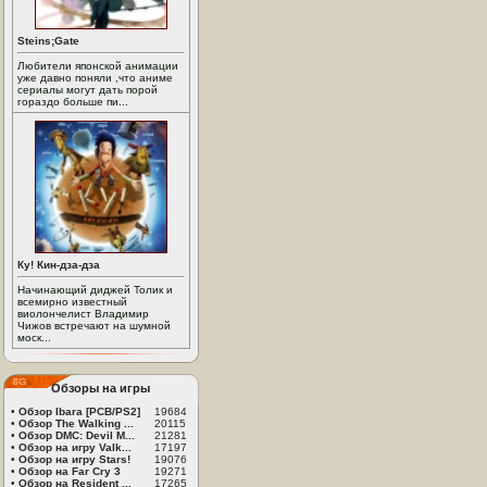
Steins;Gate
Любители японской анимации
уже давно поняли ,что аниме
сериалы могут дать порой
гораздо больше пи...
Ку! Кин-дза-дза
Начинающий диджей Толик и
всемирно известный
виолончелист Владимир
Чижов встречают на шумной
моск...
Обзоры на игры
•
Обзор Ibara [PCB/PS2]
19684
•
Обзор The Walking ...
20115
•
Обзор DMC: Devil M...
21281
•
Обзор на игру Valk...
17197
•
Обзор на игру Stars!
19076
•
Обзор на Far Cry 3
19271
•
Обзор на Resident ...
17265