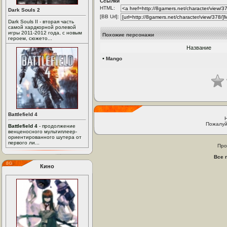
Ссылки
HTML:
Dark Souls 2
[BB Url]:
Dark Souls II - вторая часть
самой хардкорной ролевой
игры 2011-2012 года, с новым
Похожие персонажи
героем, сюжето...
Название
•
Mango
Battlefield 4
Пожалуй
Battlefield 4
- продолжение
венценосного мультиплеер-
ориентированного шутера от
первого ли...
Про
Все 
Кино