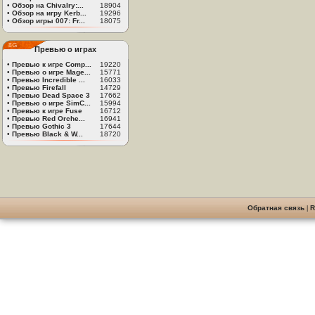
•
Обзор на Chivalry:...
18904
•
Обзор на игру Kerb...
19296
•
Обзор игры 007: Fr...
18075
Превью о играх
•
Превью к игре Comp...
19220
•
Превью о игре Mage...
15771
•
Превью Incredible ...
16033
•
Превью Firefall
14729
•
Превью Dead Space 3
17662
•
Превью о игре SimC...
15994
•
Превью к игре Fuse
16712
•
Превью Red Orche...
16941
•
Превью Gothic 3
17644
•
Превью Black & W...
18720
Обратная связь
|