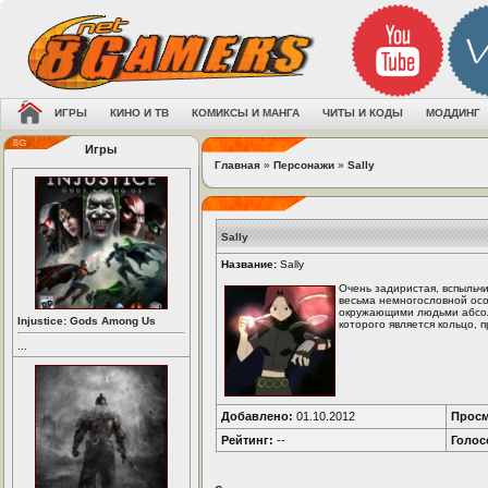
ИГРЫ
КИНО И ТВ
КОМИКСЫ И МАНГА
ЧИТЫ И КОДЫ
МОДДИНГ
Игры
Главная
»
Персонажи
»
Sally
Sally
Название:
Sally
Очень задиристая, вспыльчи
весьма немногословной осо
окружающими людьми абсолю
Injustice: Gods Among Us
которого является кольцо,
...
Добавлено:
01.10.2012
Просм
Рейтинг:
--
Голос