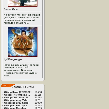
Steins;Gate
Любители японской анимации
уже давно поняли ,что аниме
сериалы могут дать порой
гораздо больше пи...
Ку! Кин-дза-дза
Начинающий диджей Толик и
всемирно известный
виолончелист Владимир
Чижов встречают на шумной
моск...
Обзоры на игры
•
Обзор Ibara [PCB/PS2]
19688
•
Обзор The Walking ...
20118
•
Обзор DMC: Devil M...
21284
•
Обзор на игру Valk...
17201
•
Обзор на игру Stars!
19080
•
Обзор на Far Cry 3
19274
•
Обзор на Resident ...
17269