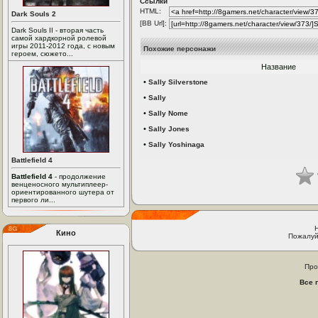
Ссылки
HTML:
Dark Souls 2
[BB Url]:
Dark Souls II - вторая часть
самой хардкорной ролевой
игры 2011-2012 года, с новым
Похожие персонажи
героем, сюжето...
Название
•
Sally Silverstone
•
Sally
•
Sally Nome
•
Sally Jones
•
Sally Yoshinaga
Battlefield 4
Battlefield 4
- продолжение
венценосного мультиплеер-
ориентированного шутера от
первого ли...
Кино
Пожалуй
Про
Все 