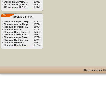
•
Обзор на Chivalry:...
18911
•
Обзор на игру Kerb...
19302
•
Обзор игры 007: Fr...
18079
Превью о играх
•
Превью к игре Comp...
19223
•
Превью о игре Mage...
15774
•
Превью Incredible ...
16038
•
Превью Firefall
14733
•
Превью Dead Space 3
17666
•
Превью о игре SimC...
15997
•
Превью к игре Fuse
16716
•
Превью Red Orche...
16944
•
Превью Gothic 3
17648
•
Превью Black & W...
18724
Обратная связь
|