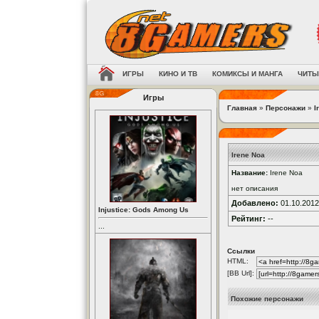
ИГРЫ
КИНО И ТВ
КОМИКСЫ И МАНГА
ЧИТЫ
Игры
Главная
»
Персонажи
»
I
Irene Noa
Название:
Irene Noa
нет описания
Добавлено:
01.10.2012
Injustice: Gods Among Us
Рейтинг:
--
...
Ссылки
HTML:
[BB Url]:
Похожие персонажи