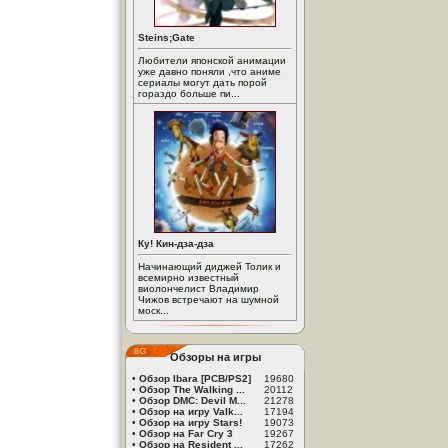
Steins;Gate
Любители японской анимации
уже давно поняли ,что аниме
сериалы могут дать порой
гораздо больше пи...
Ку! Кин-дза-дза
Начинающий диджей Толик и
всемирно известный
виолончелист Владимир
Чижов встречают на шумной
моск...
Обзоры на игры
•
Обзор Ibara [PCB/PS2]
19680
•
Обзор The Walking ...
20112
•
Обзор DMC: Devil M...
21278
•
Обзор на игру Valk...
17194
•
Обзор на игру Stars!
19073
•
Обзор на Far Cry 3
19267
•
Обзор на Resident ...
17262