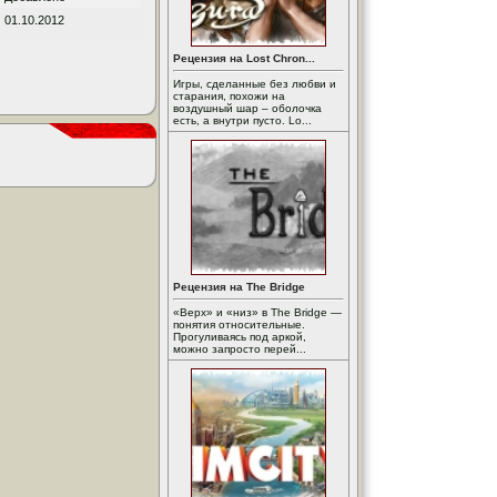
01.10.2012
Рецензия на Lost Chron...
Игры, сделанные без любви и
старания, похожи на
воздушный шар – оболочка
есть, а внутри пусто. Lo...
Рецензия на The Bridge
«Верх» и «низ» в The Bridge —
понятия относительные.
Прогуливаясь под аркой,
можно запросто перей...