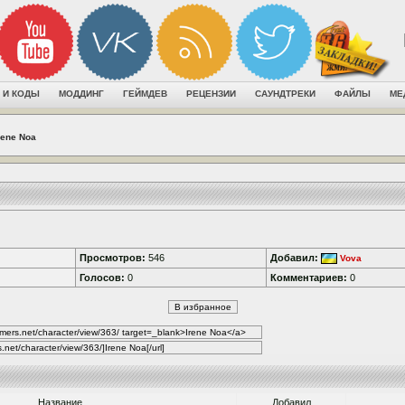
 И КОДЫ
МОДДИНГ
ГЕЙМДЕВ
РЕЦЕНЗИИ
САУНДТРЕКИ
ФАЙЛЫ
МЕ
rene Noa
Просмотров:
546
Добавил:
Vova
Голосов:
0
Комментариев:
0
Название
Добавил