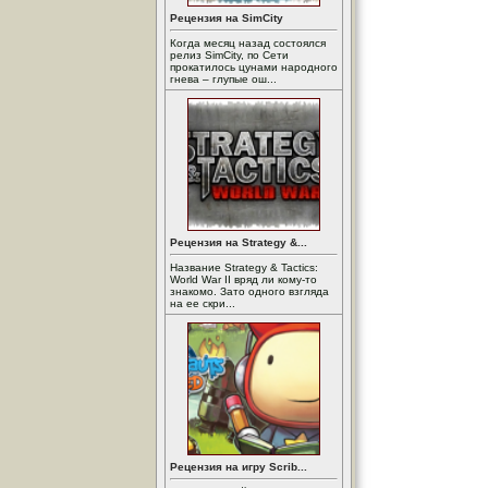
Рецензия на SimCity
Когда месяц назад состоялся
релиз SimCity, по Сети
прокатилось цунами народного
гнева – глупые ош...
Рецензия на Strategy &...
Название Strategy & Tactics:
World War II вряд ли кому-то
знакомо. Зато одного взгляда
на ее скри...
Рецензия на игру Scrib...