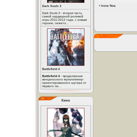
•
Irene Noa
Dark Souls 2
Dark Souls II - вторая часть
самой хардкорной ролевой
игры 2011-2012 года, с новым
героем, сюжето...
Battlefield 4
Battlefield 4
- продолжение
венценосного мультиплеер-
ориентированного шутера от
первого ли...
Кино