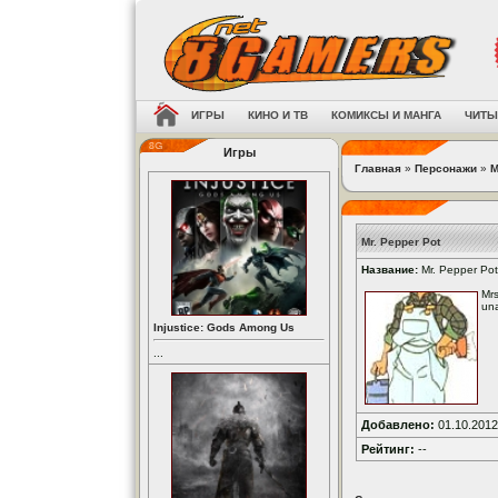
ИГРЫ
КИНО И ТВ
КОМИКСЫ И МАНГА
ЧИТЫ
Игры
Главная
»
Персонажи
»
M
Mr. Pepper Pot
Название:
Mr. Pepper Pot
Mrs
una
Injustice: Gods Among Us
...
Добавлено:
01.10.2012
Рейтинг:
--