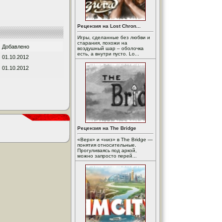
Рецензия на Lost Chron...
Игры, сделанные без любви и
старания, похожи на
Добавлено
воздушный шар – оболочка
есть, а внутри пусто. Lo...
01.10.2012
01.10.2012
Рецензия на The Bridge
«Верх» и «низ» в The Bridge —
понятия относительные.
Прогуливаясь под аркой,
можно запросто перей...