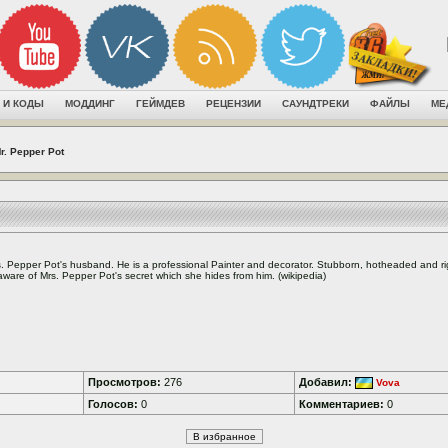
 И КОДЫ
МОДДИНГ
ГЕЙМДЕВ
РЕЦЕНЗИИ
САУНДТРЕКИ
ФАЙЛЫ
МЕ
r. Pepper Pot
. Pepper Pot's husband. He is a professional Painter and decorator. Stubborn, hotheaded and rig
ware of Mrs. Pepper Pot's secret which she hides from him. (wikipedia)
Просмотров:
276
Добавил:
Vova
Голосов:
0
Комментариев:
0