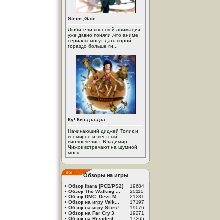
Steins;Gate
Любители японской анимации
уже давно поняли ,что аниме
сериалы могут дать порой
гораздо больше пи...
Ку! Кин-дза-дза
Начинающий диджей Толик и
всемирно известный
виолончелист Владимир
Чижов встречают на шумной
моск...
Обзоры на игры
•
Обзор Ibara [PCB/PS2]
19684
•
Обзор The Walking ...
20115
•
Обзор DMC: Devil M...
21281
•
Обзор на игру Valk...
17197
•
Обзор на игру Stars!
19076
•
Обзор на Far Cry 3
19271
•
Обзор на Resident ...
17265