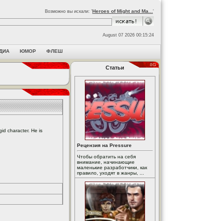
Heroes of Might and Ma...
Возможно вы искали: '
'
August 07 2026 00:15:24
ДИА
ЮМОР
ФЛЕШ
Статьи
id character. He is
Рецензия на Pressure
Чтобы обратить на себя
внимание, начинающие
маленькие разработчики, как
правило, уходят в жанры, ...