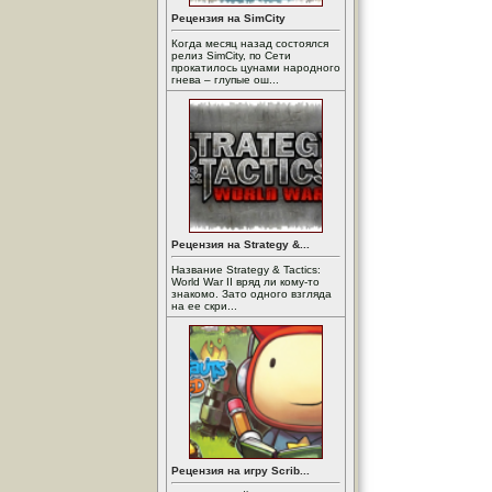
Рецензия на SimCity
Когда месяц назад состоялся
релиз SimCity, по Сети
прокатилось цунами народного
гнева – глупые ош...
Рецензия на Strategy &...
Название Strategy & Tactics:
World War II вряд ли кому-то
знакомо. Зато одного взгляда
на ее скри...
Рецензия на игру Scrib...