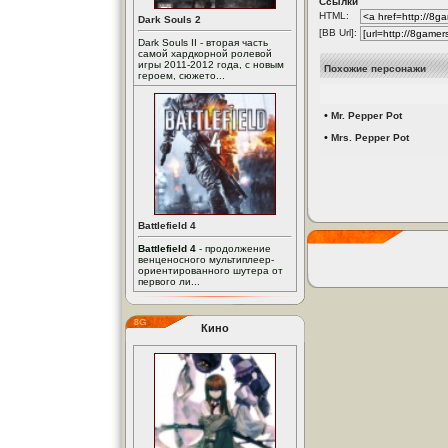
Ссылки
HTML:
Dark Souls 2
[BB Url]:
Dark Souls II - вторая часть
самой хардкорной ролевой
игры 2011-2012 года, с новым
Похожие персонажи
героем, сюжето...
•
Mr. Pepper Pot
•
Mrs. Pepper Pot
Battlefield 4
Battlefield 4
- продолжение
венценосного мультиплеер-
ориентированного шутера от
первого ли...
Кино