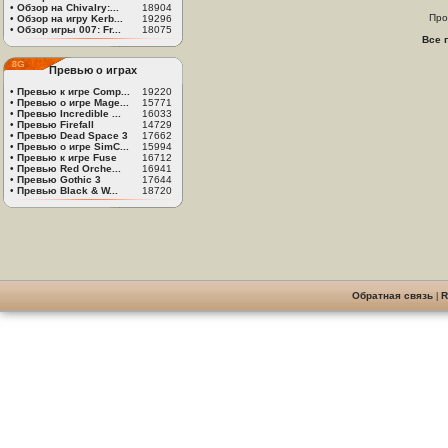
•
Обзор на Chivalry:...
18904
Про
•
Обзор на игру Kerb...
19296
•
Обзор игры 007: Fr...
18075
Все 
Превью о играх
•
Превью к игре Comp...
19220
•
Превью о игре Mage...
15771
•
Превью Incredible ...
16033
•
Превью Firefall
14729
•
Превью Dead Space 3
17662
•
Превью о игре SimC...
15994
•
Превью к игре Fuse
16712
•
Превью Red Orche...
16941
•
Превью Gothic 3
17644
•
Превью Black & W...
18720
Обратная связь
|