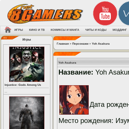
ИГРЫ
КИНО И ТВ
КОМИКСЫ И МАНГА
ЧИТЫ И КОДЫ
МОДДИНГ
Игры
Главная
»
Персонажи
»
Yoh Asakura
Yoh Asakura
Название:
Yoh Asaku
Injustice: Gods Among Us
...
Дата рожден
Место рождения: Изу