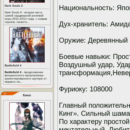
Национальность: Япо
Dark Souls 2
Dark Souls II - вторая часть
самой хардкорной ролевой
игры 2011-2012 года, с новым
Дух-хранитель: Амид
героем, сюжето...
Оружие: Деревянный 
Боевые навыки: Прос
Воздушный удар, Уда
Battlefield 4
трансформация,Невер
Battlefield 4
- продолжение
венценосного мультиплеер-
ориентированного шутера от
первого ли...
Фуриоку: 108000
Кино
Главный положительн
Кинг». Сильный шаман
По характеру просто
мечтательный. Любит 