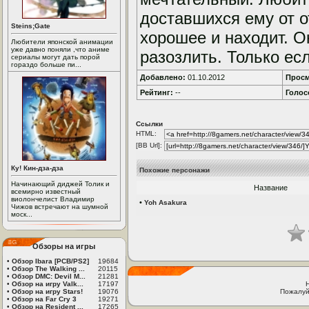
доставшихся ему от о
Steins;Gate
хорошее и находит. О
Любители японской анимации
уже давно поняли ,что аниме
разозлить. Только ес
сериалы могут дать порой
гораздо больше пи...
Добавлено:
01.10.2012
Просм
Рейтинг:
--
Голос
Ссылки
HTML:
[BB Url]:
Ку! Кин-дза-дза
Похожие персонажи
Начинающий диджей Толик и
Название
всемирно известный
виолончелист Владимир
•
Yoh Asakura
Чижов встречают на шумной
моск...
Обзоры на игры
•
Обзор Ibara [PCB/PS2]
19684
•
Обзор The Walking ...
20115
•
Обзор DMC: Devil M...
21281
•
Обзор на игру Valk...
17197
•
Обзор на игру Stars!
19076
Пожалуй
•
Обзор на Far Cry 3
19271
•
Обзор на Resident ...
17265