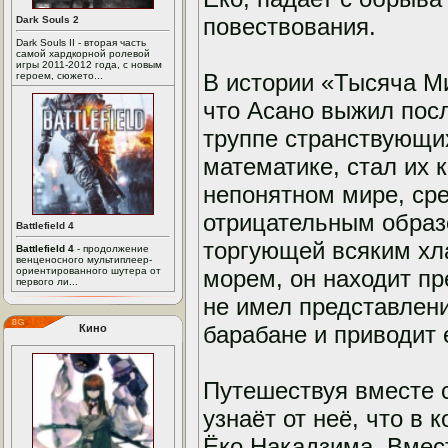
повествования.
Dark Souls 2
Dark Souls II - вторая часть
самой хардкорной ролевой
игры 2011-2012 года, с новым
В истории «Тысяча Ми
героем, сюжето...
что Асано выжил посл
труппе странствующих
математике, стал их 
непонятном мире, сре
отрицательным образо
Battlefield 4
торгующей всяким х
Battlefield 4
- продолжение
венценосного мультиплеер-
ориентированного шутера от
морем, он находит пр
первого ли...
не имел представлени
барабане и приводит 
Кино
Путешествуя вместе с
узнаёт от неё, что в 
Ёко Накадзима. Вмест