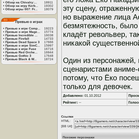
•
Обзор на Chivalry:...
18911
•
Обзор на игру Kerb...
19302
эту сцену, отраженну
•
Обзор игры 007: Fr...
18079
но выражение лица Ас
Превью о играх
безмятежность, было 
•
Превью к игре Comp...
19223
•
Превью о игре Mage...
15774
кладёт револьвер, та
•
Превью Incredible ...
16038
•
Превью Firefall
14733
никакой существенно
•
Превью Dead Space 3
17666
•
Превью о игре SimC...
15997
•
Превью к игре Fuse
16716
•
Превью Red Orche...
16944
•
Превью Gothic 3
17648
Один из персонажей,
•
Превью Black & W...
18724
сценаристами аниме-с
потому, что Ёко посе
только для девочек.
Добавлено:
01.10.2012
Просм
Рейтинг:
--
Голос
Ссылки
HTML:
[BB Url]:
Похожие персонажи