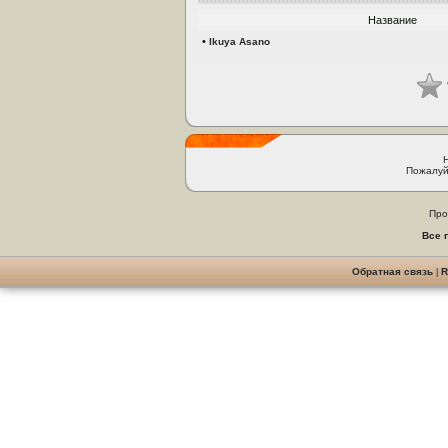
Название
•
Ikuya Asano
Пожалуй
Про
Все 
Обратная связь
|