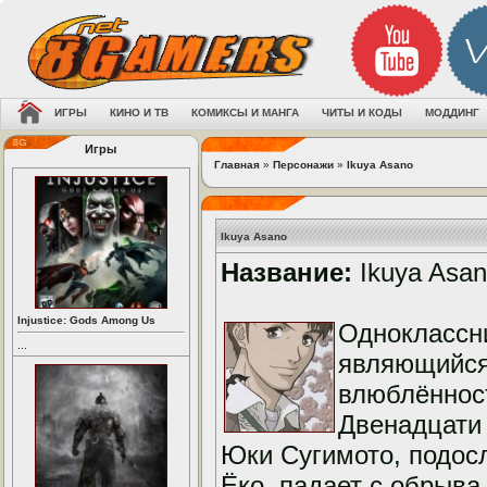
ИГРЫ
КИНО И ТВ
КОМИКСЫ И МАНГА
ЧИТЫ И КОДЫ
МОДДИНГ
Игры
Главная
»
Персонажи
»
Ikuya Asano
Ikuya Asano
Название:
Ikuya Asa
Injustice: Gods Among Us
Одноклассни
...
являющийся
влюблённост
Двенадцати 
Юки Сугимото, подос
Ёко, падает с обрыва 