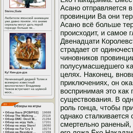
Асано отправляется в
Steins;Gate
провинции Ва они тер
Любители японской анимации
уже давно поняли ,что аниме
Асано всё больше тер
сериалы могут дать порой
гораздо больше пи...
происходит, и самое г
Двенадцати Королевст
страдает от одиночес
чиновников провинции
полусумасшедшего кай
целях. Наконец, внов
Ку! Кин-дза-дза
Начинающий диджей Толик и
приключениях, он ока
всемирно известный
виолончелист Владимир
воспринимая это как
Чижов встречают на шумной
моск...
существования. В одн
роль гонца, чтобы пр
Обзоры на игры
•
Обзор Ibara [PCB/PS2]
19688
однако сталкивается 
•
Обзор The Walking ...
20118
•
Обзор DMC: Devil M...
21284
смертельно раненый, 
•
Обзор на игру Valk...
17201
•
Обзор на игру Stars!
19080
•
Обзор на Far Cry 3
19274
его ложа Ёко Накадзи
•
Обзор на Resident ...
17269