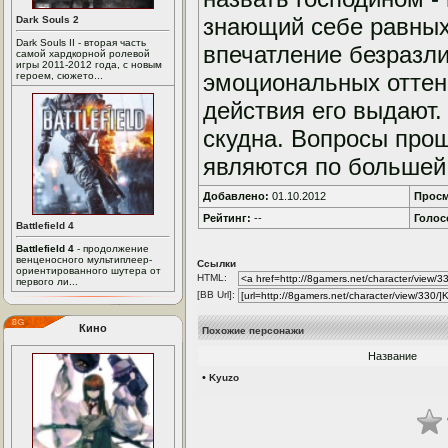
знающий себе равных
Dark Souls 2
Dark Souls II - вторая часть
впечатление безразли
самой хардкорной ролевой
игры 2011-2012 года, с новым
эмоциональных оттенк
героем, сюжето...
действия его выдают
скудна. Вопросы прош
являются по большей
Добавлено:
01.10.2012
Просм
Рейтинг:
--
Голос
Battlefield 4
Battlefield 4
- продолжение
венценосного мультиплеер-
Ссылки
ориентированного шутера от
HTML:
первого ли...
[BB Url]:
Кино
Похожие персонажи
Название
•
Kyuzo