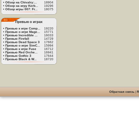
•
Обзор на Chivalry:...
18904
•
Обзор на игру Kerb...
19296
•
Обзор игры 007: Fr...
18075
Превью о играх
•
Превью к игре Comp...
19220
•
Превью о игре Mage...
15771
•
Превью Incredible ...
16033
•
Превью Firefall
14729
•
Превью Dead Space 3
17662
•
Превью о игре SimC...
15994
•
Превью к игре Fuse
16712
•
Превью Red Orche...
16941
•
Превью Gothic 3
17644
•
Превью Black & W...
18720
Обратная связь
|