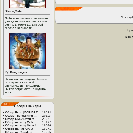
Steins;Gate
Пожалуй
Любители японской анимации
уже давно поняли ,что аниме
сериалы могут дать порой
гораздо больше пи...
Про
Все 
Ку! Кин-дза-дза
Начинающий диджей Толик и
всемирно известный
виолончелист Владимир
Чижов встречают на шумной
моск...
Обзоры на игры
•
Обзор Ibara [PCB/PS2]
19684
•
Обзор The Walking ...
20115
•
Обзор DMC: Devil M...
21281
•
Обзор на игру Valk...
17197
•
Обзор на игру Stars!
19076
•
Обзор на Far Cry 3
19271
•
Обзор на Resident ...
17265