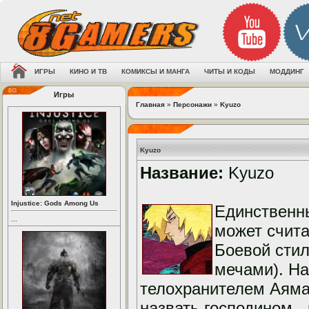
ИГРЫ
КИНО И ТВ
КОМИКСЫ И МАНГА
ЧИТЫ И КОДЫ
МОДДИНГ
Игры
Главная
»
Персонажи
»
Kyuzo
Kyuzo
Название:
Kyuzo
Injustice: Gods Among Us
Единственны
...
может счит
Боевой стил
мечами). Н
телохранителем Аямар
назвать господином -