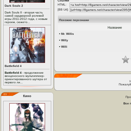
Ссылки
HTML:
Dark Souls 2
[BB Url]:
Dark Souls II - вторая часть
самой хардкорной ролевой
игры 2011-2012 года, с новым
Похожие персонажи
героем, сюжето...
Название
•
Mr. Willis
•
Willy
•
Willi
Battlefield 4
Battlefield 4
- продолжение
венценосного мультиплеер-
ориентированного шутера от
первого ли...
Пожалуй
Кино
Про
Все 