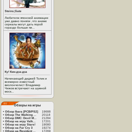
Steins;Gate
Любители японской анимации
уже давно поняли ,что аниме
сериалы могут дать порой
гораздо больше пи...
Ку! Кин-дза-дза
Начинающий диджей Толик и
всемирно известный
виолончелист Владимир
Чижов встречают на шумной
моск...
Обзоры на игры
•
Обзор Ibara [PCB/PS2]
19688
•
Обзор The Walking ...
20118
•
Обзор DMC: Devil M...
21284
•
Обзор на игру Valk...
17201
•
Обзор на игру Stars!
19080
•
Обзор на Far Cry 3
19274
•
Обзор на Resident ...
17269