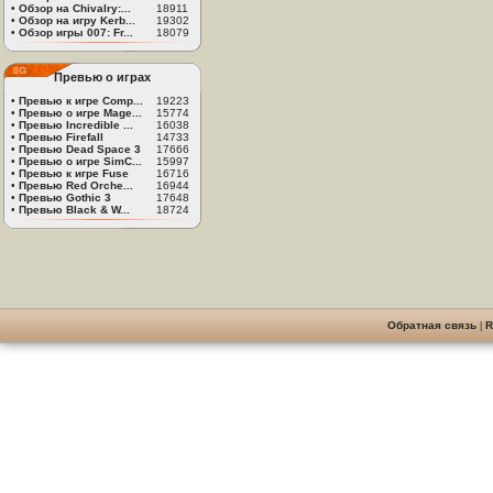
•
Обзор на Chivalry:...
18911
•
Обзор на игру Kerb...
19302
•
Обзор игры 007: Fr...
18079
Превью о играх
•
Превью к игре Comp...
19223
•
Превью о игре Mage...
15774
•
Превью Incredible ...
16038
•
Превью Firefall
14733
•
Превью Dead Space 3
17666
•
Превью о игре SimC...
15997
•
Превью к игре Fuse
16716
•
Превью Red Orche...
16944
•
Превью Gothic 3
17648
•
Превью Black & W...
18724
Обратная связь
|