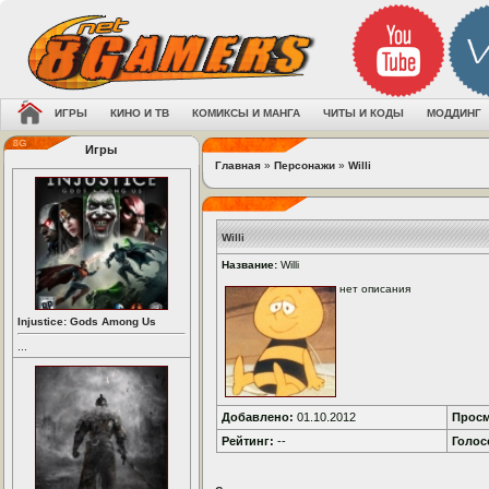
ИГРЫ
КИНО И ТВ
КОМИКСЫ И МАНГА
ЧИТЫ И КОДЫ
МОДДИНГ
Игры
Главная
»
Персонажи
»
Willi
Willi
Название:
Willi
нет описания
Injustice: Gods Among Us
...
Добавлено:
01.10.2012
Просм
Рейтинг:
--
Голос