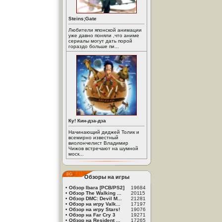
Steins;Gate
Любители японской анимации
уже давно поняли ,что аниме
сериалы могут дать порой
гораздо больше пи...
Ку! Кин-дза-дза
Начинающий диджей Толик и
всемирно известный
виолончелист Владимир
Чижов встречают на шумной
моск...
Обзоры на игры
•
Обзор Ibara [PCB/PS2]
19684
•
Обзор The Walking ...
20115
•
Обзор DMC: Devil M...
21281
•
Обзор на игру Valk...
17197
•
Обзор на игру Stars!
19076
•
Обзор на Far Cry 3
19271
•
Обзор на Resident ...
17265