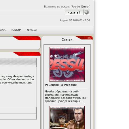
Arctic Quest
Возможно вы искали: '
'
August 07 2026 00:44:54
ДИА
ЮМОР
ФЛЕШ
Статьи
e may carry deeper feelings
ouble. Often she lends the
 a very wealthy merchant,
Рецензия на Pressure
Чтобы обратить на себя
внимание, начинающие
маленькие разработчики, как
правило, уходят в жанры, ...