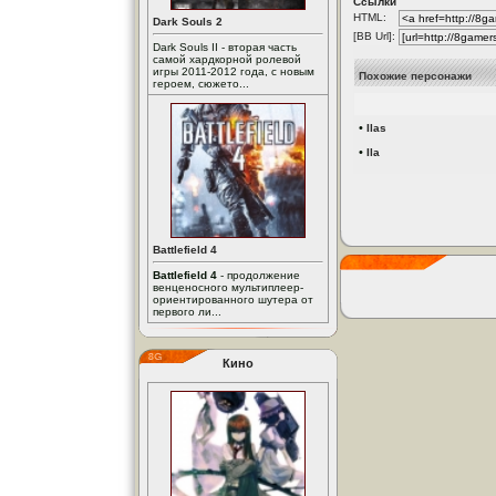
Ссылки
HTML:
Dark Souls 2
[BB Url]:
Dark Souls II - вторая часть
самой хардкорной ролевой
игры 2011-2012 года, с новым
Похожие персонажи
героем, сюжето...
•
Ilas
•
Ila
Battlefield 4
Battlefield 4
- продолжение
венценосного мультиплеер-
ориентированного шутера от
первого ли...
Кино