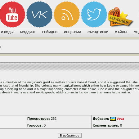
 И КОДЫ
МОДДИНГ
ГЕЙМДЕВ
РЕЦЕНЗИИ
САУНДТРЕКИ
ФАЙЛЫ
МЕ
la
 is a member of the magician's guild as well as Louie's closest friend, and it is suggested that sh
n just that of friendship. She collects many magical items which either help Louie or cause him tr
up a helping hand and is a major supporting character in the anime. She is also the daughter of
 deals in many rare and exotic goods, which comes in handy more than once in the anime.
Просмотров:
252
Добавил:
Vova
Голосов:
0
Комментариев:
0