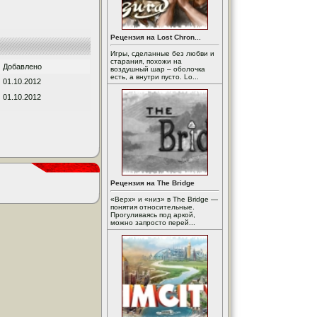
Рецензия на Lost Chron...
Игры, сделанные без любви и
старания, похожи на
Добавлено
воздушный шар – оболочка
есть, а внутри пусто. Lo...
01.10.2012
01.10.2012
Рецензия на The Bridge
«Верх» и «низ» в The Bridge —
понятия относительные.
Прогуливаясь под аркой,
можно запросто перей...