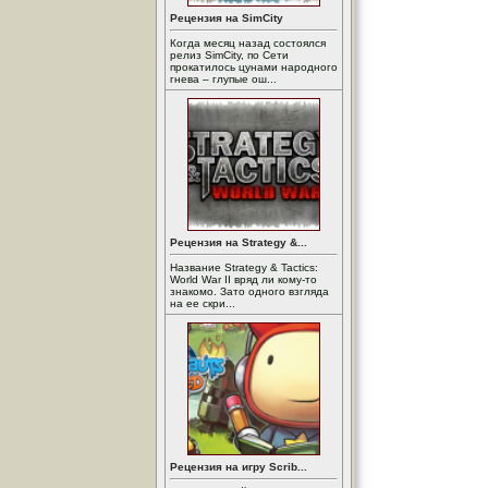
Рецензия на SimCity
Когда месяц назад состоялся
релиз SimCity, по Сети
прокатилось цунами народного
гнева – глупые ош...
Рецензия на Strategy &...
Название Strategy & Tactics:
World War II вряд ли кому-то
знакомо. Зато одного взгляда
на ее скри...
Рецензия на игру Scrib...