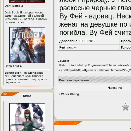
раскосые черные глаз
Dark Souls 2
Dark Souls II - вторая часть
Ву Фей - вдовец. Нес
самой хардкорной ролевой
игры 2011-2012 года, с новым
женат на девушке по 
героем, сюжето...
погибла. Ву Фей счита
Добавлено:
01.10.2012
Просм
Рейтинг:
--
Голос
Ссылки
HTML:
Battlefield 4
[BB Url]:
Battlefield 4
- продолжение
венценосного мультиплеер-
ориентированного шутера от
Похожие персонажи
первого ли...
Название
•
Wufei Chang
Кино