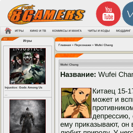
ИГРЫ
КИНО И ТВ
КОМИКСЫ И МАНГА
ЧИТЫ И КОДЫ
МОДДИНГ
Игры
Главная
»
Персонажи
»
Wufei Chang
Wufei Chang
Название:
Wufei Cha
Injustice: Gods Among Us
Китаец 15-1
...
может и вс
противником
депрессию, 
ему приказывают, он 
любит природу. У нег