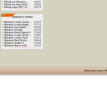
•
Обзор на Chivalry:...
18911
•
Обзор на игру Kerb...
19302
•
Обзор игры 007: Fr...
18079
Превью о играх
•
Превью к игре Comp...
19223
•
Превью о игре Mage...
15774
•
Превью Incredible ...
16038
•
Превью Firefall
14733
•
Превью Dead Space 3
17666
•
Превью о игре SimC...
15997
•
Превью к игре Fuse
16716
•
Превью Red Orche...
16944
•
Превью Gothic 3
17648
•
Превью Black & W...
18724
Обратная связь
|