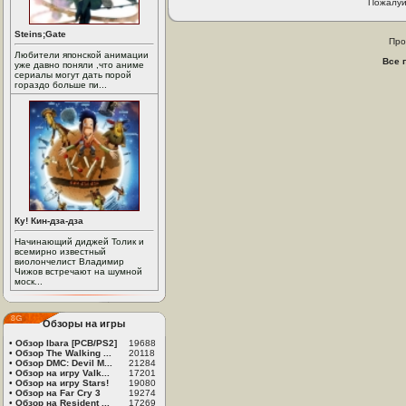
Пожалуй
Steins;Gate
Про
Любители японской анимации
Все 
уже давно поняли ,что аниме
сериалы могут дать порой
гораздо больше пи...
Ку! Кин-дза-дза
Начинающий диджей Толик и
всемирно известный
виолончелист Владимир
Чижов встречают на шумной
моск...
Обзоры на игры
•
Обзор Ibara [PCB/PS2]
19688
•
Обзор The Walking ...
20118
•
Обзор DMC: Devil M...
21284
•
Обзор на игру Valk...
17201
•
Обзор на игру Stars!
19080
•
Обзор на Far Cry 3
19274
•
Обзор на Resident ...
17269