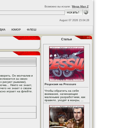
Mega Man 2
Возможно вы искали: '
'
August 07 2026 15:04:28
ДИА
ЮМОР
ФЛЕШ
Статьи
говорить. Он молчалив и
еспокоится за своих
их рисуют рыжими),
Рецензия на Pressure
лочка… Никто не знает,
ичего не знает о своем
Чтобы обратить на себя
асно играет на флейте.
внимание, начинающие
маленькие разработчики, как
правило, уходят в жанры, ...