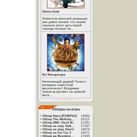
Steins;Gate
Любители японской анимации
уже давно поняли ,что аниме
сериалы могут дать порой
гораздо больше пи...
Ку! Кин-дза-дза
Начинающий диджей Толик и
всемирно известный
виолончелист Владимир
Чижов встречают на шумной
моск...
Обзоры на игры
•
Обзор Ibara [PCB/PS2]
19684
•
Обзор The Walking ...
20115
•
Обзор DMC: Devil M...
21281
•
Обзор на игру Valk...
17197
•
Обзор на игру Stars!
19076
•
Обзор на Far Cry 3
19271
•
Обзор на Resident ...
17265