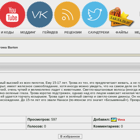
 И КОДЫ
МОДДИНГ
ГЕЙМДЕВ
РЕЦЕНЗИИ
САУНДТРЕКИ
ФАЙЛЫ
МЕ
rowa Barton
мый высокий из всех пилотов. Ему 15-17 лет. Трова из тех, кто предпочитают жевать, а не 
крыт, имеет железное самообладание, хотя иногда можно увидеть, что на самом деле он б
узей, очень чуткий и великолепно ладит с животными. Светло-каштановые волосы (иногда 
мно-зеленые глаза. Трова коротко подстрижен, однако над его лицом нависает нехилая че
к ей удается торчать козырьком. Трова одет в зелёный свитер и светло-синие джинсы. Он н
оисхождении. До 15-ти лет его звали Нанаси (по-японски это значит «Безымянный»). Прекр
Просмотров:
597
Добавил:
Vova
Голосов:
0
Комментариев:
0