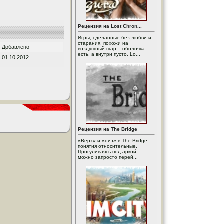
Рецензия на Lost Chron...
Игры, сделанные без любви и
старания, похожи на
Добавлено
воздушный шар – оболочка
есть, а внутри пусто. Lo...
01.10.2012
Рецензия на The Bridge
«Верх» и «низ» в The Bridge —
понятия относительные.
Прогуливаясь под аркой,
можно запросто перей...