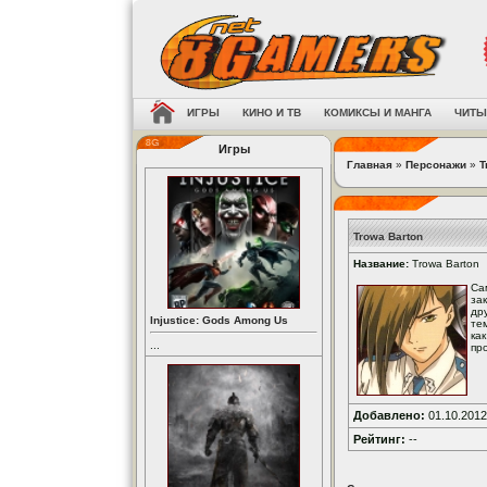
ИГРЫ
КИНО И ТВ
КОМИКСЫ И МАНГА
ЧИТЫ
Игры
Главная
»
Персонажи
»
T
Trowa Barton
Название:
Trowa Barton
Са
за
др
Injustice: Gods Among Us
те
ка
...
пр
Добавлено:
01.10.2012
Рейтинг:
--