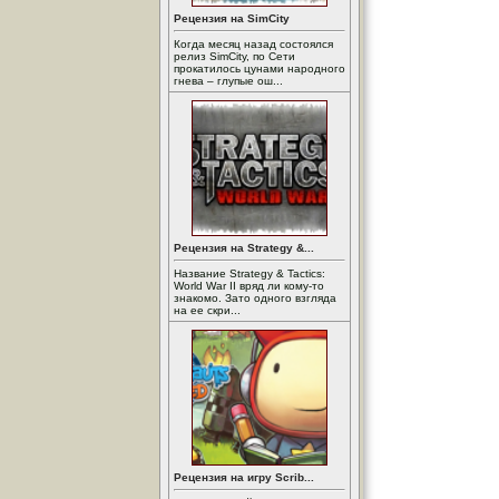
Рецензия на SimCity
Когда месяц назад состоялся
релиз SimCity, по Сети
прокатилось цунами народного
гнева – глупые ош...
Рецензия на Strategy &...
Название Strategy & Tactics:
World War II вряд ли кому-то
знакомо. Зато одного взгляда
на ее скри...
Рецензия на игру Scrib...