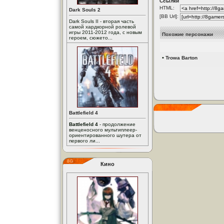
Ссылки
HTML:
Dark Souls 2
[BB Url]:
Dark Souls II - вторая часть
самой хардкорной ролевой
игры 2011-2012 года, с новым
Похожие персонажи
героем, сюжето...
•
Trowa Barton
Battlefield 4
Battlefield 4
- продолжение
венценосного мультиплеер-
ориентированного шутера от
первого ли...
Кино