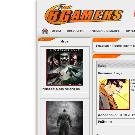
ИГРЫ
КИНО И ТВ
КОМИКСЫ И МАНГА
ЧИТЫ
Игры
Главная
»
Персонажи
»
S
Saiga
Название:
Saiga
Sai
dar
of 
Injustice: Gods Among Us
He 
...
Добавлено:
01.10.2012
Рейтинг:
--