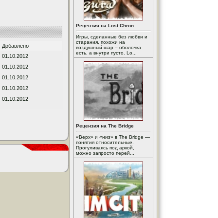
Рецензия на Lost Chron...
Игры, сделанные без любви и
старания, похожи на
Добавлено
воздушный шар – оболочка
есть, а внутри пусто. Lo...
01.10.2012
01.10.2012
01.10.2012
01.10.2012
01.10.2012
Рецензия на The Bridge
«Верх» и «низ» в The Bridge —
понятия относительные.
Прогуливаясь под аркой,
можно запросто перей...