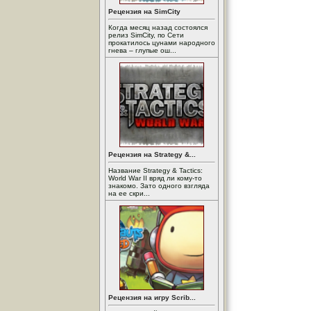
Рецензия на SimCity
Когда месяц назад состоялся
релиз SimCity, по Сети
прокатилось цунами народного
гнева – глупые ош...
Рецензия на Strategy &...
Название Strategy & Tactics:
World War II вряд ли кому-то
знакомо. Зато одного взгляда
на ее скри...
Рецензия на игру Scrib...