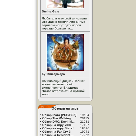
Steins;Gate
Любители японской анимации
уже давно поняли ,что аниме
сериалы могут дать порой
гораздо больше пи...
Ку! Кин-дза-дза
Начинающий диджей Толик и
всемирно известный
виолончелист Владимир
Чижов встречают на шумной
моск...
Обзоры на игры
•
Обзор Ibara [PCB/PS2]
19684
•
Обзор The Walking ...
20115
•
Обзор DMC: Devil M...
21281
•
Обзор на игру Valk...
17197
•
Обзор на игру Stars!
19076
•
Обзор на Far Cry 3
19271
•
Обзор на Resident ...
17265