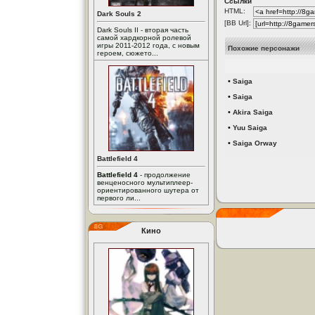
Ссылки
HTML:
Dark Souls 2
[BB Url]:
Dark Souls II - вторая часть
самой хардкорной ролевой
игры 2011-2012 года, с новым
Похожие персонажи
героем, сюжето...
•
Saiga
•
Saiga
•
Akira Saiga
•
Yuu Saiga
•
Saiga Orway
Battlefield 4
Battlefield 4
- продолжение
венценосного мультиплеер-
ориентированного шутера от
первого ли...
Кино