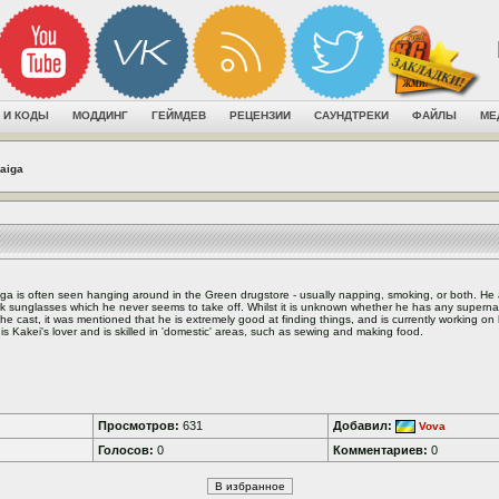
 И КОДЫ
МОДДИНГ
ГЕЙМДЕВ
РЕЦЕНЗИИ
САУНДТРЕКИ
ФАЙЛЫ
МЕ
aiga
ga is often seen hanging around in the Green drugstore - usually napping, smoking, or both. He 
k sunglasses which he never seems to take off. Whilst it is unknown whether he has any supernatu
the cast, it was mentioned that he is extremely good at finding things, and is currently working on
is Kakei's lover and is skilled in 'domestic' areas, such as sewing and making food.
Просмотров:
631
Добавил:
Vova
Голосов:
0
Комментариев:
0