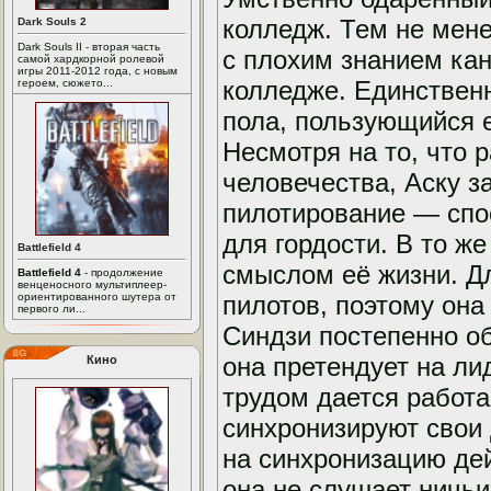
колледж. Тем не мен
Dark Souls 2
Dark Souls II - вторая часть
с плохим знанием кан
самой хардкорной ролевой
игры 2011-2012 года, с новым
колледже. Единствен
героем, сюжето...
пола, пользующийся 
Несмотря на то, что 
человечества, Аску з
пилотирование — спос
для гордости. В то ж
Battlefield 4
смыслом её жизни. Д
Battlefield 4
- продолжение
венценосного мультиплеер-
ориентированного шутера от
пилотов, поэтому она
первого ли...
Синдзи постепенно об
она претендует на ли
Кино
трудом дается работа
синхронизируют свои 
на синхронизацию дей
она не слушает ничьи