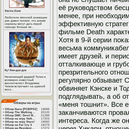
её руководством бес
Steins;Gate
менее, при необходи
Любители японской анимации
уже давно поняли ,что аниме
эффективную стратеги
сериалы могут дать порой
гораздо больше пи...
фильме Death характе
Хотя в 9-й серии пок
весьма коммуникабель
имеет друзей. и пери
отталкивающе и грубо
презрительного отнош
Ку! Кин-дза-дза
Начинающий диджей Толик и
регулярно обзывает 
всемирно известный
виолончелист Владимир
обвиняет Кэнске и Тод
Чижов встречают на шумной
моск...
подглядывать, а об о
«меня тошнит». Все 
Обзоры на игры
•
Обзор Ibara [PCB/PS2]
19688
заканчиваются провал
•
Обзор The Walking ...
20120
•
Обзор DMC: Devil M...
21288
интереса. Когда же о
•
Обзор на игру Valk...
17203
•
Обзор на игру Stars!
19082
•
Обзор на Far Cry 3
19276
через Хикари, отноше
•
Обзор на Resident ...
17272