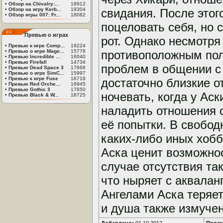
•
Обзор на Chivalry:...
18912
•
Обзор на игру Kerb...
19304
свидания. После этог
•
Обзор игры 007: Fr...
18082
поцеловать себя, но 
Превью о играх
рот. Однако несмотря
•
Превью к игре Comp...
19224
•
Превью о игре Mage...
15776
противоположным пол
•
Превью Incredible ...
16040
•
Превью Firefall
14734
проблем в общении с
•
Превью Dead Space 3
17666
•
Превью о игре SimC...
15997
•
Превью к игре Fuse
16718
достаточно близкие о
•
Превью Red Orche...
16945
•
Превью Gothic 3
17650
ночевать, когда у Аск
•
Превью Black & W...
18725
наладить отношения с
её попытки. В свобод
каких-либо иных хобб
Аска ценит возможнос
случае отсутствия та
что ныряет с аквалан
Ангелами Аска теряет 
и душа также измуче