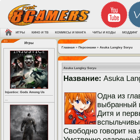
ИГРЫ
КИНО И ТВ
КОМИКСЫ И МАНГА
ЧИТЫ И КОДЫ
МОДДИНГ
Игры
Главная
»
Персонажи
»
Asuka Langley Soryu
Asuka Langley Soryu
Название:
Asuka Lang
Injustice: Gods Among Us
Одна из гла
...
выбранный и
Дитя и перв
вспыльчивый
Свободно говорит на 
Умственно одаренный