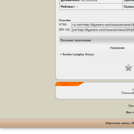
Добавлено:
01.10.2012
Просм
Рейтинг:
--
Голос
Ссылки
HTML:
[BB Url]:
Похожие персонажи
Название
•
Asuka Langley Soryu
Пожалуй
Про
Все 
Обратная связь
|