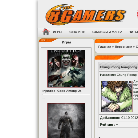
ИГРЫ
КИНО И ТВ
КОМИКСЫ И МАНГА
ЧИТЫ
Игры
Главная
»
Персонажи
»
C
Chung Poong Namgoong
Название:
Chung Poong
A y
the
hom
Injustice: Gods Among Us
par
opp
...
cow
Добавлено:
01.10.2012
Рейтинг:
--