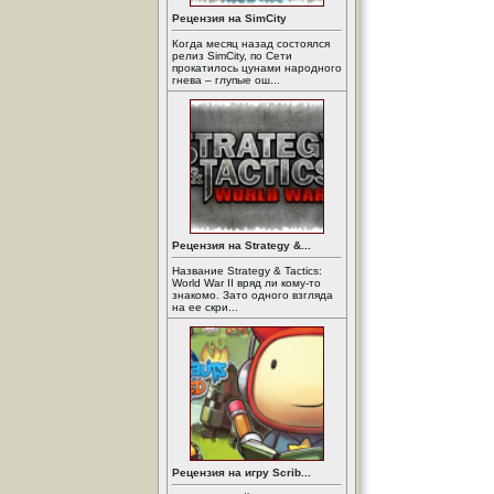
Рецензия на SimCity
Когда месяц назад состоялся
релиз SimCity, по Сети
прокатилось цунами народного
гнева – глупые ош...
Рецензия на Strategy &...
Название Strategy & Tactics:
World War II вряд ли кому-то
знакомо. Зато одного взгляда
на ее скри...
Рецензия на игру Scrib...