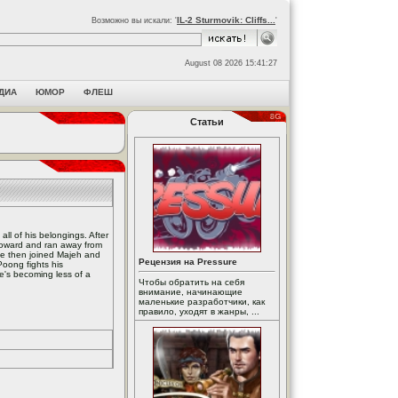
IL-2 Sturmovik: Cliffs...
Возможно вы искали: '
'
August 08 2026 15:41:27
ДИА
ЮМОР
ФЛЕШ
Статьи
all of his belongings. After
coward and ran away from
 He then joined Majeh and
Рецензия на Pressure
Poong fights his
he's becoming less of a
Чтобы обратить на себя
внимание, начинающие
маленькие разработчики, как
правило, уходят в жанры, ...