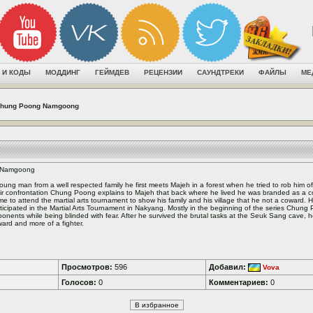
 И КОДЫ
МОДДИНГ
ГЕЙМДЕВ
РЕЦЕНЗИИ
САУНДТРЕКИ
ФАЙЛЫ
МЕ
hung Poong Namgoong
 Namgoong
oung man from a well respected family he first meets Majeh in a forest when he tried to rob him of 
ir confrontation Chung Poong explains to Majeh that back where he lived he was branded as a 
e to attend the martial arts tournament to show his family and his village that he not a coward.
ticipated in the Martial Arts Tournament in Nakyang. Mostly in the beginning of the series Chung 
onents while being blinded with fear. After he survived the brutal tasks at the Seuk Sang cave, 
ard and more of a fighter.
Просмотров:
596
Добавил:
Vova
Голосов:
0
Комментариев:
0