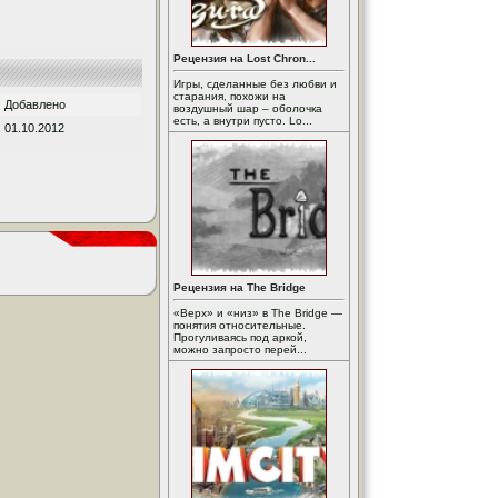
Рецензия на Lost Chron...
Игры, сделанные без любви и
старания, похожи на
Добавлено
воздушный шар – оболочка
есть, а внутри пусто. Lo...
01.10.2012
Рецензия на The Bridge
«Верх» и «низ» в The Bridge —
понятия относительные.
Прогуливаясь под аркой,
можно запросто перей...