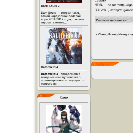
Ссылки
HTML:
Dark Souls 2
[BB Url]:
Dark Souls II - вторая часть
самой хардкорной ролевой
игры 2011-2012 года, с новым
Похожие персонажи
героем, сюжето...
•
Chung Poong Namgoon
Battlefield 4
Battlefield 4
- продолжение
венценосного мультиплеер-
ориентированного шутера от
первого ли...
Кино