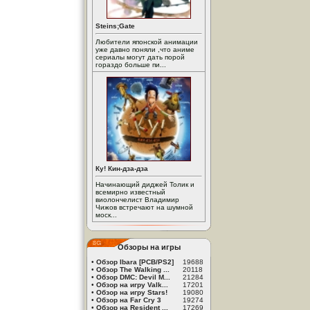
Steins;Gate
Любители японской анимации
уже давно поняли ,что аниме
сериалы могут дать порой
гораздо больше пи...
Ку! Кин-дза-дза
Начинающий диджей Толик и
всемирно известный
виолончелист Владимир
Чижов встречают на шумной
моск...
Обзоры на игры
•
Обзор Ibara [PCB/PS2]
19688
•
Обзор The Walking ...
20118
•
Обзор DMC: Devil M...
21284
•
Обзор на игру Valk...
17201
•
Обзор на игру Stars!
19080
•
Обзор на Far Cry 3
19274
•
Обзор на Resident ...
17269