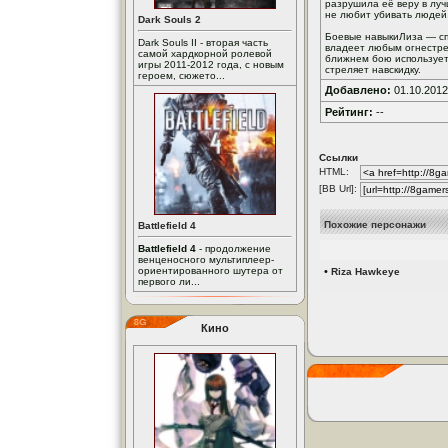
разрушила её веру в луч
не любит убивать людей,
Dark Souls 2
Боевые навыкиЛиза — сп
Dark Souls II - вторая часть
владеет любым огнестре
самой хардкорной ролевой
ближнем бою использует 
игры 2011-2012 года, с новым
стреляет навскидку.
героем, сюжето...
Добавлено:
01.10.2012
Рейтинг:
--
Ссылки
HTML:
[BB Url]:
Похожие персонажи
Battlefield 4
Battlefield 4
- продолжение
венценосного мультиплеер-
ориентированного шутера от
•
Riza Hawkeye
первого ли...
Кино