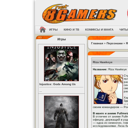
ИГРЫ
КИНО И ТВ
КОМИКСЫ И МАНГА
ЧИТЫ
Игры
Главная
»
Персонажи
»
R
Riza Hawkeye
Название:
Riza Hawkeye
Ст
по
ра
Injustice: Gods Among Us
си
св
...
ра
Ха
Зд
— 
своим командиром — Рое
В манге и аниме Fullmeta
В отличие от аниме Full
офицер, держащий в узде
— одна из немногих, гов
исследованиями. Лиза б