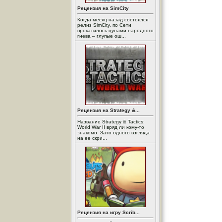
Рецензия на SimCity
Когда месяц назад состоялся
релиз SimCity, по Сети
прокатилось цунами народного
гнева – глупые ош...
Рецензия на Strategy &...
Название Strategy & Tactics:
World War II вряд ли кому-то
знакомо. Зато одного взгляда
на ее скри...
Рецензия на игру Scrib...