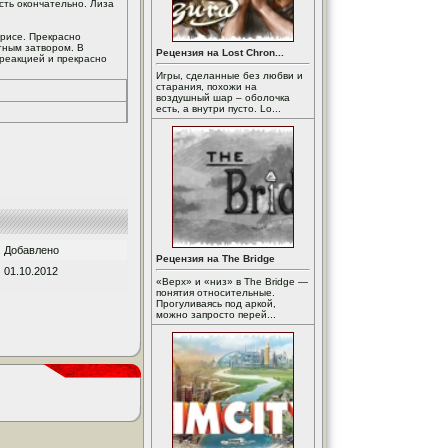
сть окончательно. Лиза
трисе. Прекрасно
тным затвором. В
Рецензия на Lost Chron...
 реакцией и прекрасно
Игры, сделанные без любви и
старания, похожи на
воздушный шар – оболочка
есть, а внутри пусто. Lo...
Добавлено
Рецензия на The Bridge
01.10.2012
«Верх» и «низ» в The Bridge —
понятия относительные.
Прогуливаясь под аркой,
можно запросто перей...