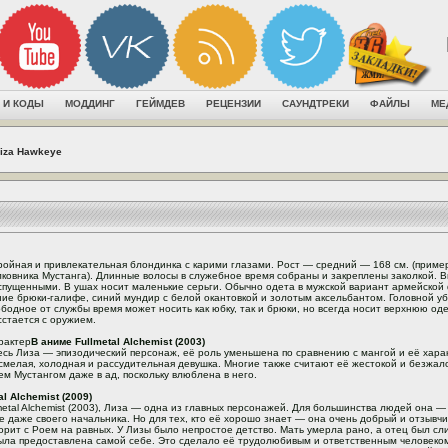
 И КОДЫ
МОДДИНГ
ГЕЙМДЕВ
РЕЦЕНЗИИ
САУНДТРЕКИ
ФАЙЛЫ
МЕ
iza Hawkeye
ройная и привлекательная блондинка с карими глазами. Рост — средний — 168 см. (приме
лковника Мустанга). Длинные волосы в служебное время собраны и закреплены заколкой. В
спущенными. В ушах носит маленькие серьги. Обычно одета в мужской вариант армейско
ние брюки-галифе, синий мундир с белой окантовкой и золотым аксельбантом. Головной уб
ободное от службы время может носить как юбку, так и брюки, но всегда носит верхнюю одеж
сстается с оружием.
рактер
В аниме Fullmetal Alchemist (2003)
есь Лиза — эпизодический персонаж, её роль уменьшена по сравнению с мангой и её харак
смелая, холодная и рассудительная девушка. Многие также считают её жестокой и безжал
м Мустангом даже в ад, поскольку влюблена в него.
l Alchemist (2009)
metal Alchemist (2003), Лиза — одна из главных персонажей. Для большинства людей она 
 даже своего начальника. Но для тех, кто её хорошо знает — она очень добрый и отзывчи
орит с Роем на равных. У Лизы было непростое детство. Мать умерла рано, а отец был с
ыла предоставлена самой себе. Это сделало её трудолюбивым и ответственным человеко