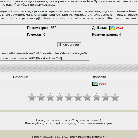
шее, и только помощь старого друга и ученика её отца — Роя Мустанга не позволила ей па
 но ради Роя убьет не задумываясь.
ециалист по легкому оружию и первоклассный снайпер, возможно, один из лучших в Амес
льным оружием. На дистанции предпочитает использовать снайперскую винтовку с поворо
пистолет или револьвер[1]. Также владеет стрельбой по-македонски. Обладает отличной
Просмотров:
657
Добавил:
Vova
Голосов:
0
Комментариев:
0
Название
Добавил
Vova
Ни одного комментария? Будешь первым :).
Пожалуйста, авторизуйтесь для добавления комментария.
Проект входит в сеть сайтов «
8Gamers Network
»