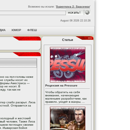
Supernova 2: Spacewar
Возможно вы искали: '
'
August 06 2026 22:10:26
ДИА
ЮМОР
ФЛЕШ
Статьи
рно на пол-головы ниже
не службы носит их
й формы Аместриса —
Рецензия на Pressure
ор не носит. В
ду, так как не
Чтобы обратить на себя
внимание, начинающие
маленькие разработчики, как
правило, уходят в жанры, ...
тер слабо раскрыт. Лиза
остной. Отправится за
— холодный и жестокий
вый человек. Также Лиза
лишком поглощен своими
м. Ишварская бойня