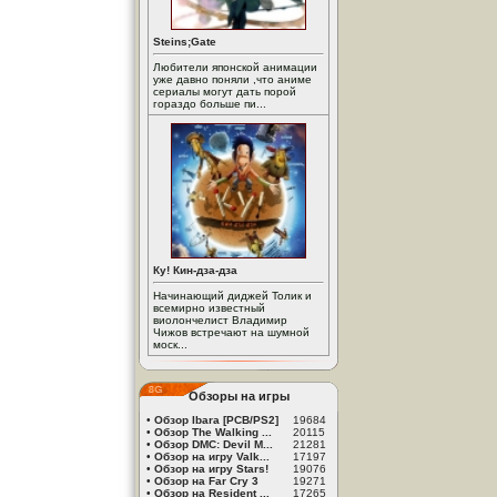
Steins;Gate
Любители японской анимации
уже давно поняли ,что аниме
сериалы могут дать порой
гораздо больше пи...
Ку! Кин-дза-дза
Начинающий диджей Толик и
всемирно известный
виолончелист Владимир
Чижов встречают на шумной
моск...
Обзоры на игры
•
Обзор Ibara [PCB/PS2]
19684
•
Обзор The Walking ...
20115
•
Обзор DMC: Devil M...
21281
•
Обзор на игру Valk...
17197
•
Обзор на игру Stars!
19076
•
Обзор на Far Cry 3
19271
•
Обзор на Resident ...
17265