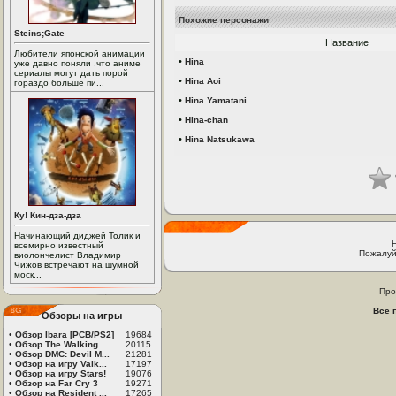
Похожие персонажи
Steins;Gate
Название
Любители японской анимации
•
Hina
уже давно поняли ,что аниме
сериалы могут дать порой
•
Hina Aoi
гораздо больше пи...
•
Hina Yamatani
•
Hina-chan
•
Hina Natsukawa
Ку! Кин-дза-дза
Начинающий диджей Толик и
всемирно известный
Пожалуй
виолончелист Владимир
Чижов встречают на шумной
моск...
Про
Все 
Обзоры на игры
•
Обзор Ibara [PCB/PS2]
19684
•
Обзор The Walking ...
20115
•
Обзор DMC: Devil M...
21281
•
Обзор на игру Valk...
17197
•
Обзор на игру Stars!
19076
•
Обзор на Far Cry 3
19271
•
Обзор на Resident ...
17265