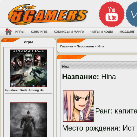
ИГРЫ
КИНО И ТВ
КОМИКСЫ И МАНГА
ЧИТЫ И КОДЫ
МОДДИНГ
Игры
Главная
»
Персонажи
»
Hina
Hina
Название:
Hina
Injustice: Gods Among Us
...
Ранг: капита
Место рождения: Ист