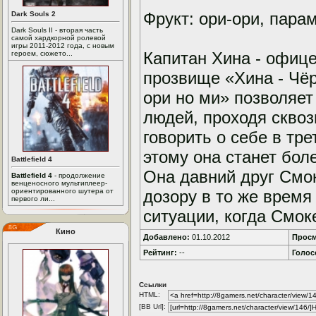
Фрукт: ори-ори, пара
Dark Souls 2
Dark Souls II - вторая часть
самой хардкорной ролевой
игры 2011-2012 года, с новым
Капитан Хина - офиц
героем, сюжето...
прозвище «Хина - Чёр
ори но ми» позволяе
людей, проходя сквоз
говорить о себе в тре
этому она станет бол
Battlefield 4
Она давний друг Смо
Battlefield 4
- продолжение
венценосного мультиплеер-
ориентированного шутера от
дозору в то же время
первого ли...
ситуации, когда Смок
Кино
Добавлено:
01.10.2012
Просм
Рейтинг:
--
Голос
Ссылки
HTML:
[BB Url]: