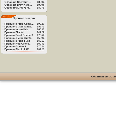
•
Обзор на Chivalry:...
18904
•
Обзор на игру Kerb...
19296
•
Обзор игры 007: Fr...
18075
Превью о играх
•
Превью к игре Comp...
19220
•
Превью о игре Mage...
15771
•
Превью Incredible ...
16033
•
Превью Firefall
14729
•
Превью Dead Space 3
17662
•
Превью о игре SimC...
15994
•
Превью к игре Fuse
16712
•
Превью Red Orche...
16941
•
Превью Gothic 3
17644
•
Превью Black & W...
18720
Обратная связь
|