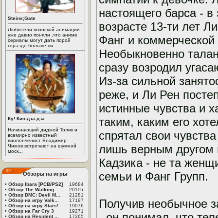
настоящего барса - в
Steins;Gate
возрасте 13-ти лет Л
Любители японской анимации
уже давно поняли ,что аниме
Фанг и коммерческой 
сериалы могут дать порой
гораздо больше пи...
Необыкновенно талан
сразу возродил угас
Из-за сильной занято
реже, и Ли Рен посте
истинные чувства и 
таким, каким его хот
Ку! Кин-дза-дза
Начинающий диджей Толик и
спрятал свои чувства
всемирно известный
виолончелист Владимир
лишь верным другом и
Чижов встречают на шумной
моск...
Кадзика - не та женщ
семьи и Фанг Групп.
Обзоры на игры
•
Обзор Ibara [PCB/PS2]
19684
•
Обзор The Walking ...
20115
•
Обзор DMC: Devil M...
21281
Получив необычное за
•
Обзор на игру Valk...
17197
•
Обзор на игру Stars!
19076
•
Обзор на Far Cry 3
19271
- он понимал, что те
•
Обзор на Resident ...
17265