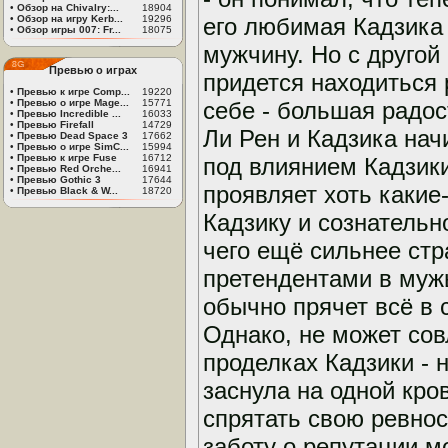
•
Обзор на Chivalry:...
18904
•
Обзор на игру Kerb...
19296
его любимая Кадзика 
•
Обзор игры 007: Fr...
18075
мужчину. Но с другой 
Превью о играх
придется находиться 
•
Превью к игре Comp...
19220
•
Превью о игре Mage...
15771
себе - большая радост
•
Превью Incredible ...
16033
•
Превью Firefall
14729
Ли Рен и Кадзика нач
•
Превью Dead Space 3
17662
•
Превью о игре SimC...
15994
•
Превью к игре Fuse
16712
под влиянием Кадзики
•
Превью Red Orche...
16941
•
Превью Gothic 3
17644
проявляет хоть какие
•
Превью Black & W...
18720
Кадзику и сознательно
чего ещё сильнее стр
претендентами в мужь
обычно прячет всё в 
Однако, не может сов
проделках Кадзики - 
заснула на одной кро
спрятать свою ревнос
заботу о репутации м