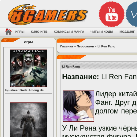
ИГРЫ
КИНО И ТВ
КОМИКСЫ И МАНГА
ЧИТЫ И КОДЫ
МОДДИНГ
Игры
Главная
»
Персонажи
»
Li Ren Fang
Li Ren Fang
Название:
Li Ren Fan
Injustice: Gods Among Us
Лидер китай
...
Фанг. Друг 
долгом пере
У Ли Рена узкие чёрн
мускулистая фигура.