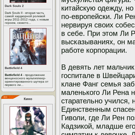
китайскую одежду, но
Dark Souls 2
Dark Souls II - вторая часть
по-европейски. Ли Ре
самой хардкорной ролевой
игры 2011-2012 года, с новым
нервируя своих собе
героем, сюжето...
в себе. При этом Ли 
высказываниях, он ма
работе корпорации.
В девять лет мальчик
Battlefield 4
госпитале в Швейцари
Battlefield 4
- продолжение
венценосного мультиплеер-
ориентированного шутера от
клане Фанг семья заб
первого ли...
маленького Ли Рена н
старательно учился, 
Кино
Единственным спасени
Гиволи, где Ли Рен п
Кадзикой, младше его
симпатии к девочке. 