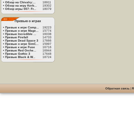
•
Обзор на Chivalry:...
18911
•
Обзор на игру Kerb...
19302
•
Обзор игры 007: Fr...
18079
Превью о играх
•
Превью к игре Comp...
19223
•
Превью о игре Mage...
15774
•
Превью Incredible ...
16038
•
Превью Firefall
14733
•
Превью Dead Space 3
17666
•
Превью о игре SimC...
15997
•
Превью к игре Fuse
16716
•
Превью Red Orche...
16944
•
Превью Gothic 3
17648
•
Превью Black & W...
18724
Обратная связь
|