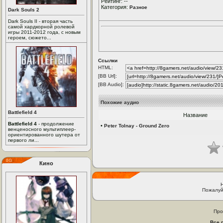
Рейтинг: --
Категория:
Разное
Dark Souls 2
Dark Souls II - вторая часть
самой хардкорной ролевой
игры 2011-2012 года, с новым
героем, сюжето...
Ссылки
HTML:
[BB Url]:
[BB Audio]:
Похожие аудио
Battlefield 4
Название
Battlefield 4
- продолжение
•
Peter Tolnay - Ground Zero
венценосного мультиплеер-
ориентированного шутера от
первого ли...
Кино
Пожалуй
Про
Все 