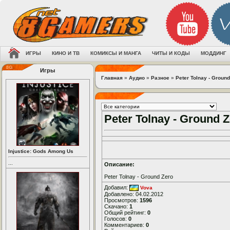
ИГРЫ
КИНО И ТВ
КОМИКСЫ И МАНГА
ЧИТЫ И КОДЫ
МОДДИНГ
Игры
Главная
»
Аудио
»
Разное
»
Peter Tolnay - Ground
Peter Tolnay - Ground 
Injustice: Gods Among Us
...
Описание:
Peter Tolnay - Ground Zero
Добавил:
Vova
Добавлено: 04.02.2012
Просмотров:
1596
Скачано:
1
Общий рейтинг:
0
Голосов:
0
Комментариев:
0