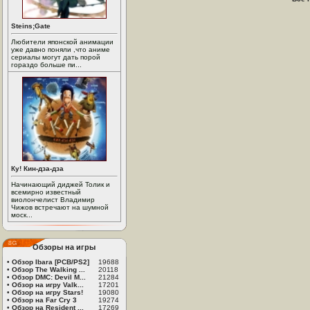
Steins;Gate
Любители японской анимации
уже давно поняли ,что аниме
сериалы могут дать порой
гораздо больше пи...
Ку! Кин-дза-дза
Начинающий диджей Толик и
всемирно известный
виолончелист Владимир
Чижов встречают на шумной
моск...
Обзоры на игры
•
Обзор Ibara [PCB/PS2]
19688
•
Обзор The Walking ...
20118
•
Обзор DMC: Devil M...
21284
•
Обзор на игру Valk...
17201
•
Обзор на игру Stars!
19080
•
Обзор на Far Cry 3
19274
•
Обзор на Resident ...
17269