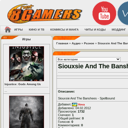
ИГРЫ
КИНО И ТВ
КОМИКСЫ И МАНГА
ЧИТЫ И КОДЫ
МОДДИНГ
Игры
Главная
»
Аудио
»
Разное
»
Siouxsie And The Ba
Siouxsie And The Bans
Injustice: Gods Among Us
...
Описание:
Siouxsie And The Banshees - Spellbound
Добавил:
Vova
Добавлено: 04.02.2012
Просмотров:
1732
Скачано:
1
Общий рейтинг:
0
Голосов:
0
Комментариев:
0