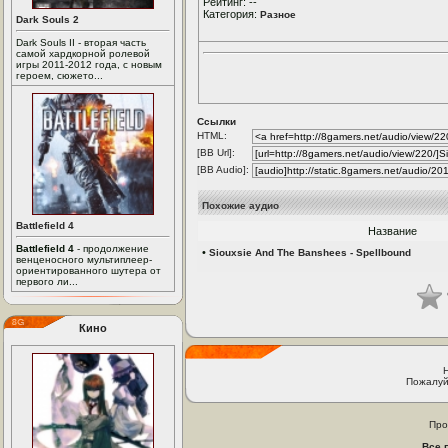
Рейтинг: --
Категория:
Разное
Dark Souls 2
Dark Souls II - вторая часть
самой хардкорной ролевой
игры 2011-2012 года, с новым
героем, сюжето...
Ссылки
HTML:
[BB Url]:
[BB Audio]:
Похожие аудио
Battlefield 4
Название
Battlefield 4
- продолжение
•
Siouxsie And The Banshees - Spellbound
венценосного мультиплеер-
ориентированного шутера от
первого ли...
Кино
Пожалуй
Про
Все 