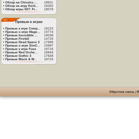
•
Обзор на Chivalry:...
18911
•
Обзор на игру Kerb...
19302
•
Обзор игры 007: Fr...
18079
Превью о играх
•
Превью к игре Comp...
19223
•
Превью о игре Mage...
15774
•
Превью Incredible ...
16038
•
Превью Firefall
14733
•
Превью Dead Space 3
17666
•
Превью о игре SimC...
15997
•
Превью к игре Fuse
16716
•
Превью Red Orche...
16944
•
Превью Gothic 3
17648
•
Превью Black & W...
18724
Обратная связь
|