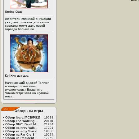
Steins;Gate
Любители японской анимации
уже давно поняли ,что аниме
сериалы могут дать порой
гораздо больше пи...
Ку! Кин-дза-дза
Начинающий диджей Толик и
всемирно известный
виолончелист Владимир
Чижов встречают на шумной
моск...
Обзоры на игры
•
Обзор Ibara [PCB/PS2]
19688
•
Обзор The Walking ...
20118
•
Обзор DMC: Devil M...
21284
•
Обзор на игру Valk...
17201
•
Обзор на игру Stars!
19080
•
Обзор на Far Cry 3
19274
•
Обзор на Resident ...
17269