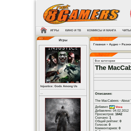
ИГРЫ
КИНО И ТВ
КОМИКСЫ И МАНГА
ЧИТЫ
Игры
Главная
»
Аудио
»
Разно
The MacCab
Injustice: Gods Among Us
...
Описание:
The MacCabees - About 
Добавил:
Vova
Добавлено: 04.02.2012
Просмотров:
1642
Скачано:
1
Общий рейтинг:
0
Голосов:
0
Комментариев:
0