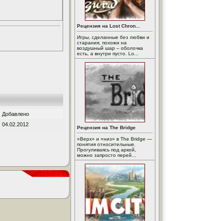
Рецензия на Lost Chron...
Игры, сделанные без любви и
старания, похожи на
воздушный шар – оболочка
есть, а внутри пусто. Lo...
Добавлено
04.02.2012
Рецензия на The Bridge
«Верх» и «низ» в The Bridge —
понятия относительные.
Прогуливаясь под аркой,
можно запросто перей...