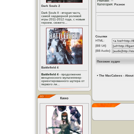
Рейтинг: --
Категория:
Разное
Dark Souls 2
Dark Souls II - вторая часть
самой хардкорной ролевой
игры 2011-2012 года, с новым
героем, сюжето...
Ссылки
HTML:
[BB Url]:
[BB Audio]:
Похожие аудио
Battlefield 4
Battlefield 4
- продолжение
•
The MacCabees - About
венценосного мультиплеер-
ориентированного шутера от
первого ли...
Кино