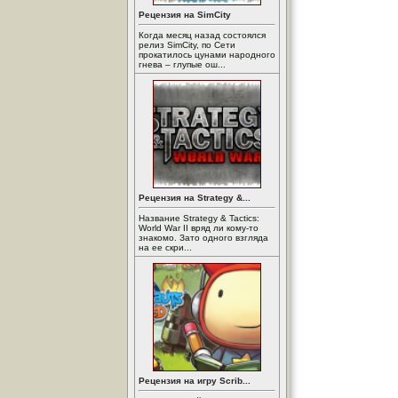
Рецензия на SimCity
Когда месяц назад состоялся
релиз SimCity, по Сети
прокатилось цунами народного
гнева – глупые ош...
Рецензия на Strategy &...
Название Strategy & Tactics:
World War II вряд ли кому-то
знакомо. Зато одного взгляда
на ее скри...
Рецензия на игру Scrib...