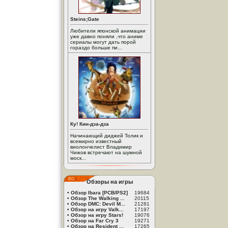
Steins;Gate
Любители японской анимации
уже давно поняли ,что аниме
сериалы могут дать порой
гораздо больше пи...
Ку! Кин-дза-дза
Начинающий диджей Толик и
всемирно известный
виолончелист Владимир
Чижов встречают на шумной
моск...
Обзоры на игры
•
Обзор Ibara [PCB/PS2]
19684
•
Обзор The Walking ...
20115
•
Обзор DMC: Devil M...
21281
•
Обзор на игру Valk...
17197
•
Обзор на игру Stars!
19076
•
Обзор на Far Cry 3
19271
•
Обзор на Resident ...
17265