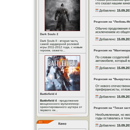
кто сказал нашим кине
Добавлено:
15.09.20
Рецензия на "Любовь-М
Обычно продолжения п
исключением из общего
Dark Souls 2
Добавлено:
15.09.20
Dark Souls II - вторая часть
самой хардкорной ролевой
игры 2011-2012 года, с новым
героем, сюжето...
Рецензия на "Мантикора
По словам создателей 
автомобиле, который в
Добавлено:
15.09.20
Рецензия на "Выкрутас
От нового отечественн
преферансисты, отложи
Battlefield 4
Добавлено:
15.09.20
Battlefield 4
- продолжение
венценосного мультиплеер-
ориентированного шутера от
Рецензия на "Тихая зас
первого ли...
Необъявленная, но жес
годы оставалась в тен
Кино
Добавлено:
15.09.20