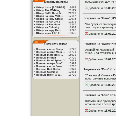
прославиться, другие –
Обзоры на игры
•
Обзор Ibara [PCB/PS2]
19684
Добавлено:
15.09.20
•
Обзор The Walking ...
20115
•
Обзор DMC: Devil M...
21281
•
Обзор на игру Valk...
17197
(Яз
Рецензия на "Жить"
•
Обзор на игру Stars!
19076
•
Обзор на Far Cry 3
19271
Что будет, если соеди
•
Обзор на Resident ...
17265
этого года, стрелялку,
•
Обзор на Chivalry:...
18904
•
Обзор на игру Kerb...
19296
•
Обзор игры 007: Fr...
18075
Добавлено:
15.09.20
Превью о играх
Рецензия на "Щелкунчи
•
Превью к игре Comp...
19220
Андрей Кончаловский 
•
Превью о игре Mage...
15771
у нас, и за рубежом с
•
Превью Incredible ...
16033
•
Превью Firefall
14729
Добавлено:
15.09.20
•
Превью Dead Space 3
17662
•
Превью о игре SimC...
15994
•
Превью к игре Fuse
16712
•
Превью Red Orche...
16941
(Яз
Рецензия на "Елки"
•
Превью Gothic 3
17644
•
Превью Black & W...
18720
"Я не могу! У меня – Е
пространстве новогодни
Добавлено:
15.09.20
(Яз
Рецензия на "Елки"
Фильмы мне приходилос
ограничиться всего тр
Добавлено:
15.09.20