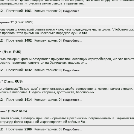
матографистам, что если в ленте смешать приемы не...
12
| Прочтений:
1661
| Комментариев:
0
|
Подробнее...
(Язык:
RUS
)
орковь 3"
опулярных киносерий оказываются хуже, чем предыдущие части цикла. "Любовь-морк
 правила: этот фильм на несколько порядков лучше вто...
12
| Прочтений:
1492
| Комментариев:
0
|
Подробнее...
(Язык:
RUS
)
"
"Мантикоры", фильм создавался при участии настоящих стритрейсеров, и в это верит
ремя от времени появляется на безлюдных трассах ря...
12
| Прочтений:
1832
| Комментариев:
0
|
Подробнее...
(Язык:
RUS
)
ы"
ого фильма "Выкрутасы" у меня осталось двойственное впечатление, причем эмоции,
лись в пополаме. С одной стороны, достоинств, бесспорных...
12
| Прочтений:
1414
| Комментариев:
0
|
Подробнее...
(Язык:
RUS
)
тава"
токая война, в которой пришлось сражаться российским пограничникам в Таджикистан
и гораздо более страшной и кровопролитной войны в Че...
12
| Прочтений:
2166
| Комментариев:
0
|
Подробнее...