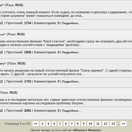
(Язык:
RUS
)
и!"
 уточнить очень важный момент. Если судить по названию и краткому содержанию, т
стория шоумена" может показаться комедией, до отка...
12
| Прочтений:
1734
| Комментариев:
0
|
Подробнее...
(Язык:
RUS
)
тья"
вом отечественном фильме "Клуб счастья", необходимо сразу же оговорить два обсто
здан в полном соответствии с традициями "долгоигр...
12
| Прочтений:
1805
| Комментариев:
0
|
Подробнее...
(Язык:
RUS
)
мен"
его начать рецензию на новый отечественный фильм "Связь времен". С одной стороны
врать. С другой – результат их усилий получился оче...
12
| Прочтений:
1742
| Комментариев:
0
|
Подробнее...
(Язык:
RUS
)
, как и в последние несколько лет, самые заметные отечественные фильмы посвящены 
отечественные картины исследовали проблему безуми...
12
| Прочтений:
2081
| Комментариев:
0
|
Подробнее...
Страница 5 из 25:
<<
2
3
4
5
6
7
8
9
10
11
12
13
...
>>
Проект входит в сеть сайтов «
8Gamers Network
»