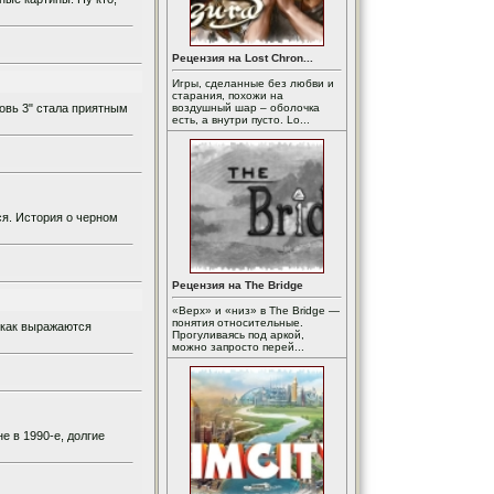
Рецензия на Lost Chron...
Игры, сделанные без любви и
старания, похожи на
овь 3" стала приятным
воздушный шар – оболочка
есть, а внутри пусто. Lo...
ся. История о черном
Рецензия на The Bridge
«Верх» и «низ» в The Bridge —
понятия относительные.
 как выражаются
Прогуливаясь под аркой,
можно запросто перей...
е в 1990-е, долгие