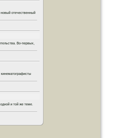
о новый отечественный
ятельства. Во-первых,
, кинематографисты
одной и той же теме.