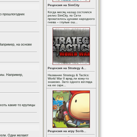
Рецензия на SimCity
Когда месяц назад состоялся
Из прошлогодних
релиз SimCity, по Сети
прокатилось цунами народного
гнева – глупые ош...
Например, на основе
Рецензия на Strategy &...
емы. Например,
Название Strategy & Tactics:
World War II вряд ли кому-то
знакомо. Зато одного взгляда
на ее скри...
хоть какие-то крупицы
Рецензия на игру Scrib...
тели. Одни желают