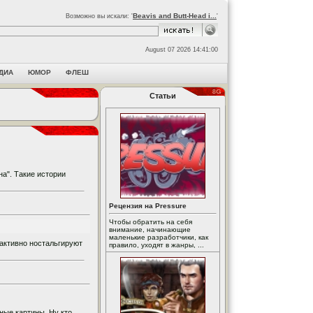
Beavis and Butt-Head i...
Возможно вы искали: '
'
August 07 2026 14:41:00
ДИА
ЮМОР
ФЛЕШ
Статьи
а". Такие истории
Рецензия на Pressure
Чтобы обратить на себя
внимание, начинающие
маленькие разработчики, как
активно ностальгируют
правило, уходят в жанры, ...
ные картины. Ну кто,