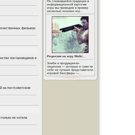
По сложившейся традиции в
информационной карточке
игры мы приводим в пример
несколько похожих игр...
отечественных фильмах
Рецензия на игру Walki...
инство постановщиков и
Зомби и продукция-по-
лицензии — которые и сами по
себе не лучшие представители
игровой биосферы —...
ей на постсоветском
столько не хотела