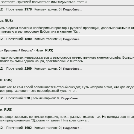
 заставить зрителей посмеяться или задуматься, третьи ...
12
| Прочтений:
1978
| Комментариев:
0
|
Подробнее...
ык:
RUS
)
нить в одном флаконе необозримые просторы русской провинции, довольно частые в 
 в которую играл персонаж Добрыгина в картине "Ка...
12
| Прочтений:
1800
| Комментариев:
0
|
Подробнее...
(Язык:
RUS
)
к и Крысиный Король"
– один из самых непредсказуемых режиссеров отечественного кинематографа. Больш
нимают фильмы одного жанра, практически не пытаясь ...
12
| Прочтений:
2269
| Комментариев:
0
|
Подробнее...
ык:
RUS
)
лки!" как-то сам собой вспоминается старый анекдот, суть которого в том, что для люд
е представления – это своеобразный культ, что...
12
| Прочтений:
978
| Комментариев:
0
|
Подробнее...
ык:
RUS
)
ь рецензировать не только хорошие, но и… разные, скажем так. Но никогда еще я на
емя предложениями: "Дорогие читатели! Ни в коем случа...
12
| Прочтений:
1602
| Комментариев:
0
|
Подробнее...