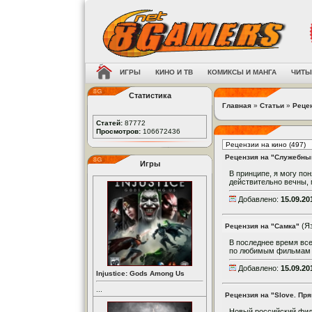
ИГРЫ
КИНО И ТВ
КОМИКСЫ И МАНГА
ЧИТЫ
Статистика
Главная
»
Статьи
»
Рецен
Статей:
87772
Просмотров:
106672436
Рецензия на "Служебны
Игры
В принципе, я могу по
действительно вечны, 
Добавлено:
15.09.20
(Я
Рецензия на "Самка"
В последнее время все
по любимым фильмам св
Добавлено:
15.09.20
Injustice: Gods Among Us
...
Рецензия на "Slove. Пря
Новый российский филь