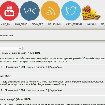
 И КОДЫ
МОДДИНГ
ГЕЙМДЕВ
РЕЦЕНЗИИ
САУНДТРЕКИ
ФАЙЛЫ
МЕ
зии на кино
(Язык:
RUS
)
й роман. Наше время"
нять, почему российские кинематографисты решили сделать римейк "Служебного роман
меняется лишь антураж, а характеры и чувства остаются...
12
| Прочтений:
1599
| Комментариев:
0
|
Подробнее...
зык:
RUS
)
 чаще возникает впечатление, что некоторые отечественные режиссеры и продюсеры 
оей молодости – конца 80-х. Тогда невероятной попу...
12
| Прочтений:
1880
| Комментариев:
0
|
Подробнее...
(Язык:
RUS
)
мо в сердце"
м "S.Love. Прямо в сердце" вызывает те же вопросы, что и многие другие отечествен