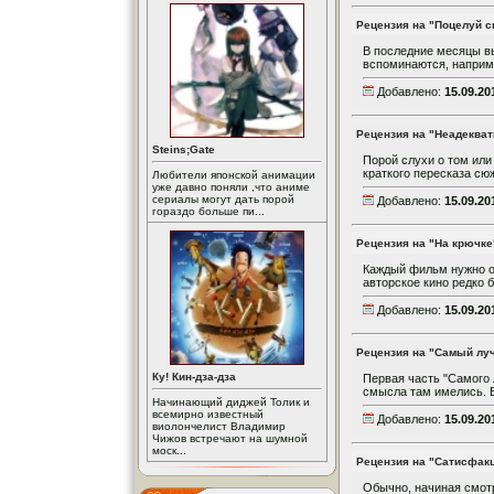
Рецензия на "Поцелуй с
В последние месяцы в
вспоминаются, наприме
Добавлено:
15.09.20
Рецензия на "Неадеква
Steins;Gate
Порой слухи о том или
краткого пересказа сю
Любители японской анимации
уже давно поняли ,что аниме
сериалы могут дать порой
Добавлено:
15.09.20
гораздо больше пи...
Рецензия на "На крючке
Каждый фильм нужно о
авторское кино редко
Добавлено:
15.09.20
Рецензия на "Самый лу
Ку! Кин-дза-дза
Первая часть "Самого
смысла там имелись. В
Начинающий диджей Толик и
всемирно известный
Добавлено:
15.09.20
виолончелист Владимир
Чижов встречают на шумной
моск...
Рецензия на "Сатисфак
Обычно, начиная смот