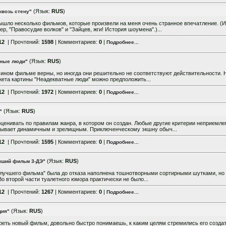
(Язык:
RUS
)
квозь стену"
ышло несколько фильмов, которые произвели на меня очень странное впечатление. (
р, "Правосудие волков" и "Зайцев, жги! История шоумена".)...
12
| Прочтений:
1598
| Комментариев:
0
|
Подробнее...
(Язык:
RUS
)
тные люди"
 ином фильме верны, но иногда они решительно не соответствуют действительности. 
жета картины "Неадекватные люди" можно предположить...
12
| Прочтений:
1972
| Комментариев:
0
|
Подробнее...
(Язык:
RUS
)
"
ценивать по правилам жанра, в котором он создан. Любые другие критерии неприемл
 бывает динамичным и зрелищным. Приключенческому экшну обыч...
12
| Прочтений:
1595
| Комментариев:
0
|
Подробнее...
(Язык:
RUS
)
чший фильм 3-ДЭ"
 лучшего фильма" была до отказа наполнена тошнотворными сортирными шутками, но 
о второй части туалетного юмора практически не было...
12
| Прочтений:
1267
| Комментариев:
0
|
Подробнее...
(Язык:
RUS
)
ция"
реть новый фильм, довольно быстро понимаешь, к каким целям стремились его созда