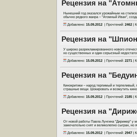
Рецензия на "Атомн
Нынешний год оказался урожайным на стилиза
обычно редкого жанра – "Атомный Иван", созда
Добавлено:
15.09.2012
| Прочтений:
2462
| 
Рецензия на "Шпион
У широко разрекламированного нового отечес
но существенных и один серьезный недостаток
Добавлено:
15.09.2012
| Прочтений:
2271
| 
Рецензия на "Бедуи
Кинокритики – народ терпимый и терпеливый, 
страшные вещи. Шокировать и возмутить кинокр
Добавлено:
15.09.2012
| Прочтений:
2185
| 
Рецензия на "Дириж
От новой работы Павла Лунгина "Дирижер" у 
замечательно снят и великолепно сыгран, но я, 
Добавлено:
15.09.2012
| Прочтений:
2947
| 