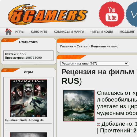
ИГРЫ
КИНО И ТВ
КОМИКСЫ И МАНГА
ЧИТЫ И КОДЫ
МОДДИНГ
Статистика
Главная
»
Статьи
»
Рецензии на кино
Статей:
87772
Просмотров:
106763090
Рецензия на фильм 
Игры
RUS
)
Спасаясь от «
любвеобильный
улетает из ци
чудесным обра
Injustice: Gods Among Us
Добавлено:
1
...
| Прочтений:
2