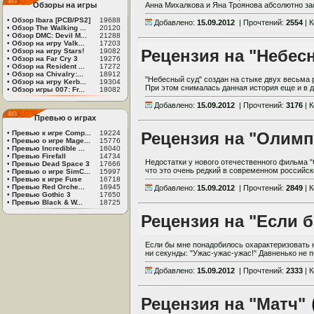
Обзоры на игры
Анна Михалкова и Яна Троянова абсолютно зас
•
Обзор Ibara [PCB/PS2]
19688
Добавлено:
15.09.2012
| Прочтений:
2554
| 
•
Обзор The Walking ...
20120
•
Обзор DMC: Devil M...
21288
•
Обзор на игру Valk...
17203
Рецензия на "Небес
•
Обзор на игру Stars!
19082
•
Обзор на Far Cry 3
19276
•
Обзор на Resident ...
17272
•
Обзор на Chivalry:...
18912
"Небесный суд" создан на стыке двух весьма 
•
Обзор на игру Kerb...
19304
При этом снималась данная история еще и в д
•
Обзор игры 007: Fr...
18082
Добавлено:
15.09.2012
| Прочтений:
3176
| 
Превью о играх
•
Превью к игре Comp...
19224
Рецензия на "Олимп
•
Превью о игре Mage...
15776
•
Превью Incredible ...
16040
•
Превью Firefall
14734
Недостатки у нового отечественного фильма "
•
Превью Dead Space 3
17666
что это очень редкий в современном российск
•
Превью о игре SimC...
15997
•
Превью к игре Fuse
16718
•
Превью Red Orche...
16945
Добавлено:
15.09.2012
| Прочтений:
2849
| 
•
Превью Gothic 3
17650
•
Превью Black & W...
18725
Рецензия на "Если 
Если бы мне понадобилось охарактеризовать 
ни секунды: "Ужас-ужас-ужас!" Давненько не 
Добавлено:
15.09.2012
| Прочтений:
2333
| 
Рецензия на "Матч"