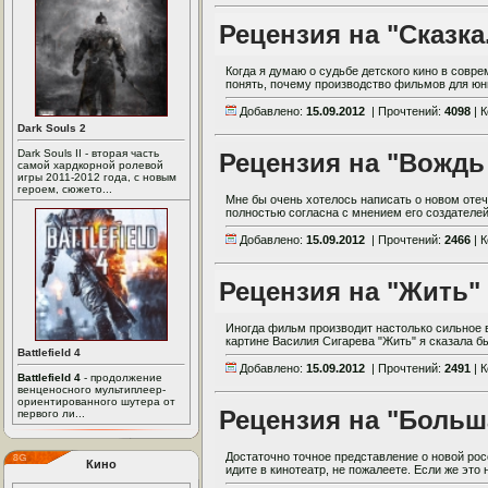
Рецензия на "Сказка
Когда я думаю о судьбе детского кино в совр
понять, почему производство фильмов для юны
Добавлено:
15.09.2012
| Прочтений:
4098
| 
Dark Souls 2
Dark Souls II - вторая часть
Рецензия на "Вождь
самой хардкорной ролевой
игры 2011-2012 года, с новым
героем, сюжето...
Мне бы очень хотелось написать о новом оте
полностью согласна с мнением его создателей
Добавлено:
15.09.2012
| Прочтений:
2466
| 
Рецензия на "Жить"
Иногда фильм производит настолько сильное вп
картине Василия Сигарева "Жить" я сказала бы
Battlefield 4
Добавлено:
15.09.2012
| Прочтений:
2491
| 
Battlefield 4
- продолжение
венценосного мультиплеер-
ориентированного шутера от
Рецензия на "Больш
первого ли...
Достаточно точное представление о новой рос
Кино
идите в кинотеатр, не пожалеете. Если же это 