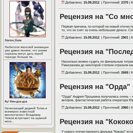
Добавлено:
15.09.2012
| Прочтений:
2375
| 
Рецензия на "Со мн
Первая причина, по которой на новый отечес
то, что он снят за очень небольшие деньги. Се
Добавлено:
15.09.2012
| Прочтений:
2901
| 
Steins;Gate
Любители японской анимации
Рецензия на "После
уже давно поняли ,что аниме
сериалы могут дать порой
гораздо больше пи...
Насколько можно судить по финальным титрам
Рамазанова до некоторой степени отразили как
Добавлено:
15.09.2012
| Прочтений:
2669
| 
Рецензия на "Орда"
"Орда" Андрея Прошкина получилась очень – п
актеров, фантастическая работа оператора Юр
Ку! Кин-дза-дза
Добавлено:
15.09.2012
| Прочтений:
2960
| 
Начинающий диджей Толик и
всемирно известный
виолончелист Владимир
Чижов встречают на шумной
Рецензия на "Кококо
моск...
У нового отечественного фильма "Кококо" ест