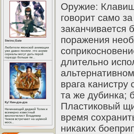
Оружие: Клавиш
говорит само за
заканчивается б
поражения необ
Steins;Gate
соприкосновени
Любители японской анимации
уже давно поняли ,что аниме
сериалы могут дать порой
гораздо больше пи...
длительно испо
альтернативном
врага канистру 
та же дубинка; 
Ку! Кин-дза-дза
Пластиковый щит
Начинающий диджей Толик и
всемирно известный
время сохранить
виолончелист Владимир
Чижов встречают на шумной
моск...
никаких боепри