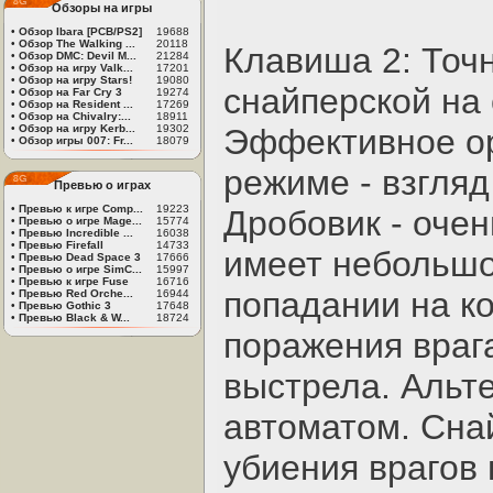
Обзоры на игры
•
Обзор Ibara [PCB/PS2]
19688
•
Обзор The Walking ...
20118
Клавиша 2: Точн
•
Обзор DMC: Devil M...
21284
•
Обзор на игру Valk...
17201
•
Обзор на игру Stars!
19080
снайперской на
•
Обзор на Far Cry 3
19274
•
Обзор на Resident ...
17269
•
Обзор на Chivalry:...
18911
•
Обзор на игру Kerb...
19302
Эффективное ор
•
Обзор игры 007: Fr...
18079
режиме - взгляд
Превью о играх
•
Превью к игре Comp...
19223
Дробовик - оче
•
Превью о игре Mage...
15774
•
Превью Incredible ...
16038
•
Превью Firefall
14733
имеет небольшо
•
Превью Dead Space 3
17666
•
Превью о игре SimC...
15997
•
Превью к игре Fuse
16716
попадании на к
•
Превью Red Orche...
16944
•
Превью Gothic 3
17648
•
Превью Black & W...
18724
поражения враг
выстрела. Альт
автоматом. Снай
убиения врагов 