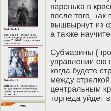
паренька в крас
после того, как
вышвырнут из фр
Dark Souls 2
а также научит
Dark Souls II - вторая часть
самой хардкорной ролевой
игры 2011-2012 года, с новым
героем, сюжето...
Субмарины (про
управлении ею н
когда будете ст
между стрелкой
Battlefield 4
Battlefield 4
- продолжение
центральным кр
венценосного мультиплеер-
ориентированного шутера от
первого ли...
торпеда уйдет в
Кино