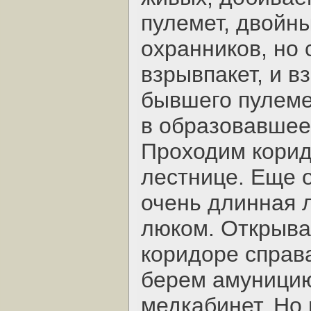
пулемет, двойны
охранников, но
взрывпакет, и в
бывшего пулемет
в образовавшеес
Проходим корид
лестнице. Еще 
очень длинная 
люком. Открыва
коридоре справ
берем амуницию
медкабинет. Но 