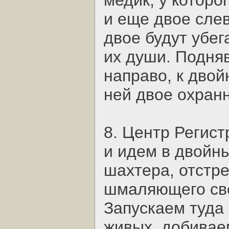
медик, у которо
и еще двое слев
двое будут убег
их души. Подня
направо, к дво
ней двое охран
8. Центр Регист
и идем в двойн
шахтера, отстр
шмаляющего све
Запускаем туда 
живых, добиваем