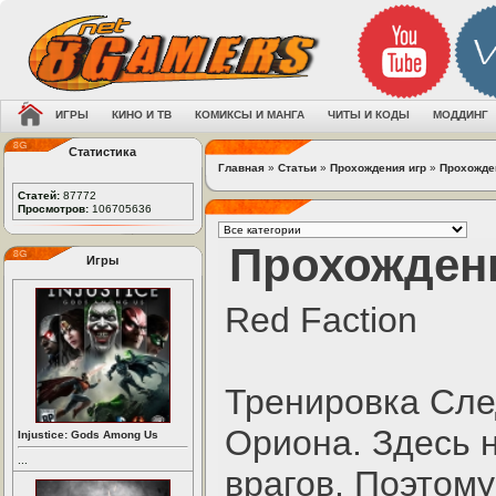
ИГРЫ
КИНО И ТВ
КОМИКСЫ И МАНГА
ЧИТЫ И КОДЫ
МОДДИНГ
Статистика
Главная
»
Статьи
»
Прохождения игр
»
Прохожден
Статей:
87772
Просмотров:
106705636
Прохождени
Игры
Red Faction
Тренировка Сле
Ориона. Здесь н
Injustice: Gods Among Us
...
врагов. Поэтому