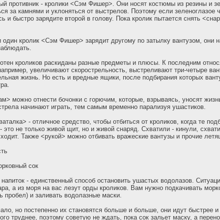
ый противник - кролики <Сэм Фишер>. Они носят костюмы из резины и з
ься за камнями и уклоняться от выстрелов. Поэтому если зеленоглазое 
сь и быстро зарядите второй в голову. Пока кролик пытается снять <сна
и один кролик <Сэм Фишер> зарядит другому по затылку вантузом, они н
наблюдать.
отен кроликов раскиданы разные предметы и плюсы. К последним относ
апример, увеличивают скорострельность, выстреливают три-четыре ван
льная жизнь. Но есть и вредные ящики, после подбирания которых вант
ра.
м> можно отнести бочонки с горючим, которые, взрываясь, уносят жизнь
трела начинают играть, тем самым временно парализуя ушастиков.
ваталка> - отличное средство, чтобы отбиться от кроликов, когда те под
 это не только живой щит, но и живой снаряд. Схватили - кинули, схвати
 ходит. Также <рукой> можно отбивать вражеские вантузы и прочие летя
сть
орковный сок
т напиток - единственный способ остановить ушастых водолазов. Ситуаци
бара, а из моря на вас лезут орды кроликов. Вам нужно подкачивать морк
ь пробел) и заливать водолазные маски.
ало, но постепенно их становятся больше и больше, они идут быстрее и
ого труднее, поэтому советую не ждать, пока сок зальет маску, а перен