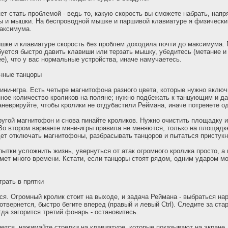
ет стать проблемой - ведь то, какую скорость вы сможете набрать, напр
ы и мышки. На беспроводной мышке и паршивой клавиатуре я физически 
максимума.
шке и клавиатуре скорость без проблем доходила почти до максимума. 
ебуется быстро давить клавиши или терзать мышку, убедитесь (метание и
ее), что у вас нормальные устройства, иначе намучаетесь.
нные танцоры
ини-игра. Есть четыре магнитофона разного цвета, которые нужно включ
нное количество кроликов на поляне; нужно подбежать к танцующим и д
аневрируйте, чтобы кролики не отдубастили Реймана, иначе потреяете од
угой магнитофон и снова пинайте кроликов. Нужно очистить площадку и
Во втором варианте мини-игры правила не меняются, только на площадк
дет отключать магнитофоны, разбрасывать танцоров и пытаться пристук
пытки усложнить жизнь, увернуться от атак огромного кролика просто, а
мет много времени. Кстати, если танцоры стоят рядом, одним ударом м
грать в прятки
ся. Огромный кролик стоит на выходе, и задача Реймана - выбраться нар
отвернется, быстро бегите вперед (правый и левый Ctrl). Следите за ст
гда загорится третий фонарь - остановитесь.
нется, нажимайте стрелки на клавиатуре, которые показывают на экране.