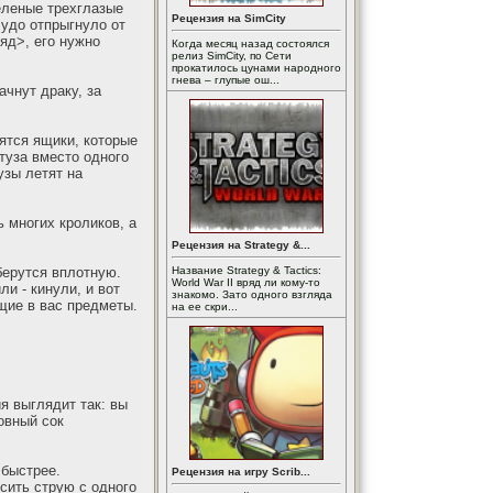
еленые трехглазые
Рецензия на SimCity
чудо отпрыгнуло от
ряд>, его нужно
Когда месяц назад состоялся
релиз SimCity, по Сети
прокатилось цунами народного
гнева – глупые ош...
ачнут драку, за
ятся ящики, которые
туза вместо одного
узы летят на
 многих кроликов, а
Рецензия на Strategy &...
берутся вплотную.
Название Strategy & Tactics:
World War II вряд ли кому-то
ли - кинули, и вот
знакомо. Зато одного взгляда
щие в вас предметы.
на ее скри...
я выглядит так: вы
овный сок
 быстрее.
Рецензия на игру Scrib...
осить струю с одного