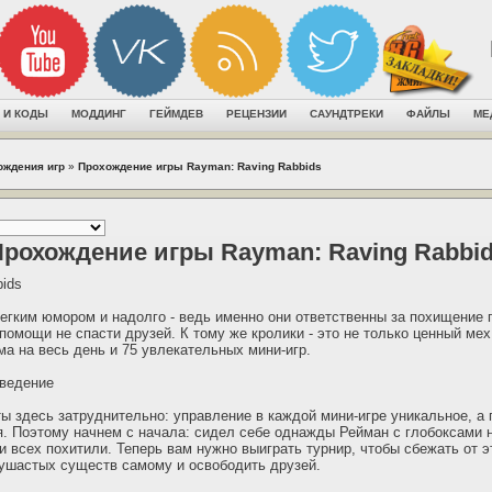
 И КОДЫ
МОДДИНГ
ГЕЙМДЕВ
РЕЦЕНЗИИ
САУНДТРЕКИ
ФАЙЛЫ
МЕ
ождения игр
»
Прохождение игры Rayman: Raving Rabbids
Прохождение игры Rayman: Raving Rabbi
ids
егким юмором и надолго - ведь именно они ответственны за похищение г
помощи не спасти друзей. К тому же кролики - это не только ценный мех,
ма на весь день и 75 увлекательных мини-игр.
оведение
ы здесь затруднительно: управление в каждой мини-игре уникальное, а 
. Поэтому начнем с начала: сидел себе однажды Рейман с глобоксами на
и всех похитили. Теперь вам нужно выиграть турнир, чтобы сбежать от э
ушастых существ самому и освободить друзей.