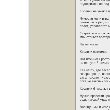
но если даже вы за
подстриженное под 
Кролики не умеют и
Чумовая мини-игра,
оказавшись рядом с
полет, управляйте 
Старайтесь попасть 
мяч отобьет вратар
На точность
Кролики безжалост
Вот именно! Просто
на их пути. Чтобы 
Как найти, где зас
говоря проще, свин
засел кролик. Разв
пока не закончилос
Кролики блуждают 
Нужно провести кро
ведь каждый удар н
Вообще, мини-игра 