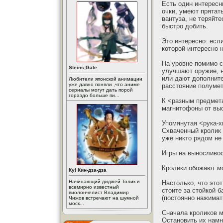
Есть один интересн
очки, умеют прятат
вантуза, не теряйте
быстро добить.
Это интересно: есл
которой интересно 
На уровне помимо с
Steins;Gate
улучшают оружие, н
или дают дополните
Любители японской анимации
уже давно поняли ,что аниме
расстояние полумет
сериалы могут дать порой
гораздо больше пи...
К <разным предмета
магнитофоны от выс
Упомянутая <рука-х
Схваченный кролик -
уже никто рядом не
Игры на выносливо
Кролики обожают м
Ку! Кин-дза-дза
Начинающий диджей Толик и
Настолько, что это
всемирно известный
стоите за стойкой 
виолончелист Владимир
(постоянно нажимат
Чижов встречают на шумной
моск...
Сначала кроликов м
Остановить их намн