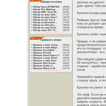
Обзоры на игры
кролика на другого.
дает время <обстре
•
Обзор Ibara [PCB/PS2]
19684
•
Обзор The Walking ...
20115
•
Обзор DMC: Devil M...
21281
Кролики всегда рад
•
Обзор на игру Valk...
17197
•
Обзор на игру Stars!
19076
Рейману вручат бом
•
Обзор на Far Cry 3
19271
•
Обзор на Resident ...
17265
пока не догорел за
•
Обзор на Chivalry:...
18904
отведенное время.
•
Обзор на игру Kerb...
19296
•
Обзор игры 007: Fr...
18075
Кролики любят сюр
Превью о играх
Правда, я не уверен
предусмотрительно 
•
Превью к игре Comp...
19220
•
Превью о игре Mage...
15771
его по площадке: чт
•
Превью Incredible ...
16033
аккумулятора - все,
•
Превью Firefall
14729
•
Превью Dead Space 3
17662
•
Превью о игре SimC...
15994
При каждом ударе в
•
Превью к игре Fuse
16712
Не волнуйтесь: чере
•
Превью Red Orche...
16941
•
Превью Gothic 3
17644
главное - заработа
•
Превью Black & W...
18720
очков.
Нажимайте правый и
сторону звука, а по
Кролики не умеют л
Это миф. Если им н
двигайте мышкой вв
набрать скорость. 
нажмете левую кноп