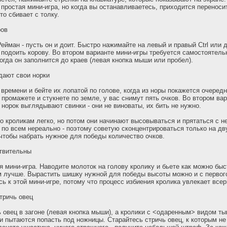
 простая мини-игра, но когда вы останавливаетесь, приходится переноси
то сбивает с толку.
ров
Рейман - пусть он и доит. Быстро нажимайте на левый и правый Ctrl или
ы подоить корову. Во втором варианте мини-игры требуется самостоятел
огда он заполнится до краев (левая кнопка мыши или пробел).
дают свои норки
времени и бейте их лопатой по голове, когда из норы покажется очередн
 промажете и стукнете по земле, у вас снимут пять очков. Во втором ва
 норок выглядывают свинки - они не виноваты, их бить не нужно.
о кроликам легко, но потом они начинают высовываться и прятаться с н
 по всем нереально - поэтому советую сконцентрироваться только на дв
, чтобы набрать нужное для победы количество очков.
ствительны
 мини-игра. Наводите молоток на голову кролику и бьете как можно бы
 лучше. Вырастить шишку нужной для победы высоты можно и с первого 
ь к этой мини-игре, потому что процесс избиения кролика увлекает всер
тричь овец
 овец в загоне (левая кнопка мыши), а кролики с <одаренным> видом т
и пытаются попасть под ножницы. Старайтесь стричь овец, к которым не