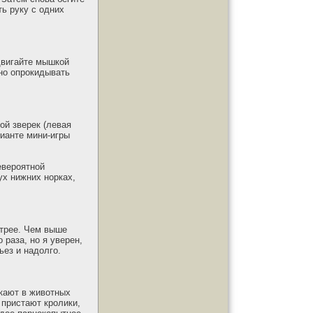
ть руку с одних
 двигайте мышкой
ьно опрокидывать
ой зверек (левая
рианте мини-игры
евероятной
ух нижних норках,
стрее. Чем выше
раза, но я уверен,
ьез и надолго.
ыкают в животных
 пристают кролики,