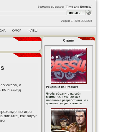
Time and Eternity
Возможно вы искали: '
'
August 07 2026 20:39:15
ДИА
ЮМОР
ФЛЕШ
Статьи
ds
лобоксов, а
Рецензия на Pressure
 но и заряд
Чтобы обратить на себя
внимание, начинающие
маленькие разработчики, как
правило, уходят в жанры, ...
прохождение игры -
 пикнике, как вдруг
тих