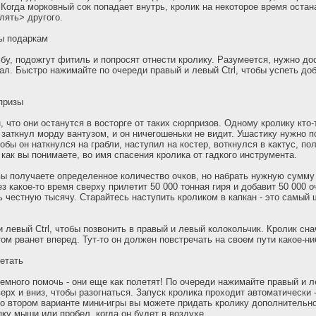
 Когда морковный сок попадает внутрь, кролик на некоторое время остан
лять> другого.
ы подаркам
бу, подожгут фитиль и попросят отнести кролику. Разумеется, нужно до
пал. Быстро нажимайте по очереди правый и левый Ctrl, чтобы успеть до
призы
, что они останутся в восторге от таких сюрпризов. Одному кролику кто-
заткнул морду вантузом, и он ничегошеньки не видит. Ушастику нужно п
обы он наткнулся на грабли, наступил на костер, воткнулся в кактус, по
 как вы понимаете, во имя спасения кролика от гадкого инструмента.
ы получаете определенное количество очков, но набрать нужную сумму 
з какое-то время сверху прилетит 50 000 тонная гиря и добавит 50 000 о
ть честную тысячу. Старайтесь наступить кроликом в капкан - это самый
 левый Ctrl, чтобы позвонить в правый и левый колокольчик. Кролик сна
том рванет вперед. Тут-то он должен повстречать на своем пути какое-н
етать
емного помочь - они еще как полетят! По очереди нажимайте правый и ле
ерх и вниз, чтобы разогнаться. Запуск кролика проходит автоматически 
Во втором варианте мини-игры вы можете придать кролику дополнительно
ку мыши или пробел, когда он будет в воздухе.