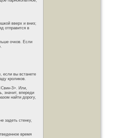
ждое парнокопытное,
ышкой вверх и вниз;
яд отправится в
ольше очков. Если
.
, если вы встанете
аду кроликов.
<Свин-3>. Или,
ь, значит, впереди
разом найти дорогу,
е задеть стенку,
отведенное время