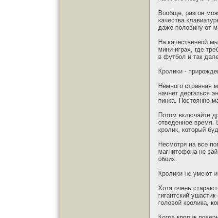
Вообще, разгон мож
качества клавиатур
даже половину от 
На качественной мы
мини-играх, где тр
в футбол и так дал
Кролики - прирожде
Немного странная м
начнет дергаться э
пинка. Постоянно м
Потом включайте др
отведенное время. 
кролик, который бу
Несмотря на все по
магнитофона не зай
обоих.
Кролики не умеют и
Хотя очень старают
гигантский ушастик 
головой кролика, ко
Когда кролик повер