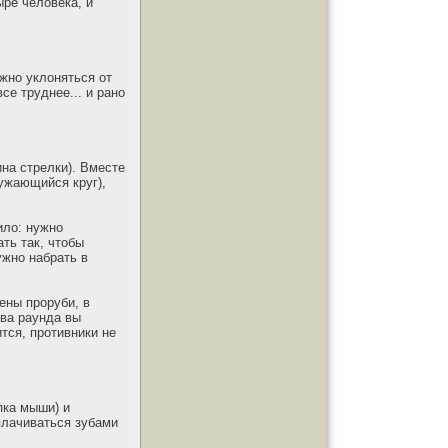
ыре человека, и
жно уклоняться от
се труднее... и рано
на стрелки). Вместе
сужающийся круг),
ило: нужно
ть так, чтобы
ужно набрать в
ены проруби, в
два раунда вы
ится, противники не
пка мыши) и
плачиваться зубами