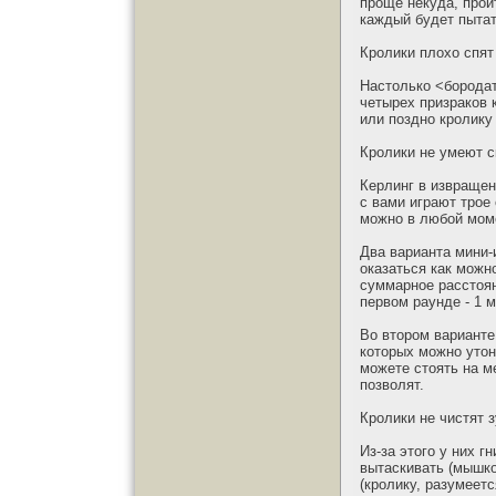
проще некуда, пройт
каждый будет пытать
Кролики плохо спят
Настолько <бородат
четырех призраков 
или поздно кролику
Кролики не умеют с
Керлинг в извращен
с вами играют трое
можно в любой моме
Два варианта мини-
оказаться как можн
суммарное расстоян
первом раунде - 1 м
Во втором варианте
которых можно утону
можете стоять на ме
позволят.
Кролики не чистят 
Из-за этого у них г
вытаскивать (мышко
(кролику, разумеетс