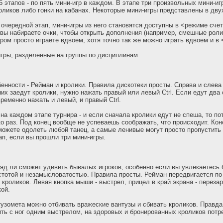
5 этапов - по пять мини-игр в каждом. В этапе три произвольных мини-иг
роликов либо гонки на кабанах. Некоторые мини-игры представлены в дву
 очередной этап, мини-игры из него становятся доступны в <режиме сче
вы набираете очки, чтобы открыть дополнения (например, смешные рол
ором просто играете вдвоем, хотя точно так же можно играть вдвоем и в
игры, разделенные на группы по дисциплинам.
бенности - Рейман и кролики. Правила дискотеки просты. Справа и слева
них заедут кролики, нужно нажать правый или левый Ctrl. Если едут два 
ременно нажать и левый, и правый Ctrl.
на каждом этапе турнира - и если сначала кролики едут не спеша, то п
ко раз. Под конец вообще не успеваешь соображать, что происходит. Кон
сможете одолеть любой танец, а самые ленивые могут просто пропустить 
ап, если вы прошли три мини-игры.
яд ли сможет удивить бывалых игроков, особенно если вы увлекаетесь 
стотой и незамысловатостью. Правила просты. Рейман передвигается по
 кроликов. Левая кнопка мыши - выстрел, прицел в край экрана - перезар
кой.
узомета можно отбивать вражеские вантузы и сбивать кроликов. Правда,
ть с ног одним выстрелом, на здоровых и бронированных кроликов потре