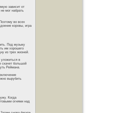
ямую зависит от
не мог набрать
Поэтому во всех
 доение коровы, игра
ить. Под музыку
ать им хорошего
ну из трех жизней.
 уложиться в
е скачет большой
нуть Реймана.
 включение
ожно вырубить
ужу. Когда
артовыми огнями над
 Затем снова бегите