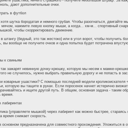
денете ушастика, ничего страшного - получите небольшой штраф. За ка
ноль, дают дополнительные очки.
грать в футбол
 хотя шутка бородатая и немного грубая. Чтобы разогнаться, двигайте м
 мячом, нажмите левую кнопку мыши, а когда... хм-м... спортивный снар
мышкой, чтобы скорректировать движение.
в штангу (бедный, это так жестоко) или в угол ворот, чтобы получить б
ь, вы вообще не получите очков и одна попытка будет потрачена впустую
ны к свиньям
 так зажарят невинную дочку-хрюшку, которую мы несем к мамке-хрюшке
этого не случилось, нужно выбрать правильную дорогу и не попасть в зас
ели коварные ушастики? С помощью последней модели кроликоискателя 
ьи, которую вы тащите в руках. Если поросенок начнет истерично визжат
орачивайтесь и ищите другой путь. В общем, основная задача - таким об
ь время.
в лабиринтах
лика (управляете мышкой) через лабиринт как можно быстрее, стараясь н
а время снижает скорость.
в основном предназначена для совместного прохождения. Уложиться в 