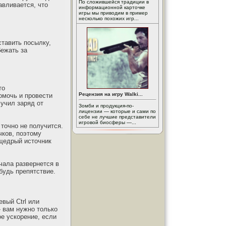
По сложившейся традиции в
авливается, что
информационной карточке
игры мы приводим в пример
несколько похожих игр...
ставить посылку,
бежать за
то
Рецензия на игру Walki...
омочь и провести
лучил заряд от
Зомби и продукция-по-
лицензии — которые и сами по
себе не лучшие представители
игровой биосферы —...
точно не получится.
чков, поэтому
 щедрый источник
чала развернется в
ибудь препятствие.
вый Ctrl или
- вам нужно только
е ускорение, если