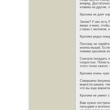
вперед. Достаточно
клавиш на другие, ч
Кролики не доят ко
Зачем? У них есть 
вверх и вниз, чтоб
стакан с молоком, к
Кролики редко поки
Поэтому не теряйте 
кнопка мыши). Если
помимо кроликов из
Сначала попадать п
скоростью. Попасть
этого точно хватит
Кролики очень чув
Совершено безумная
выросла шишка, тем
что вы еще вернетес
Кролики не умеют с
Вам нужно постричь
пальцами и всяческ