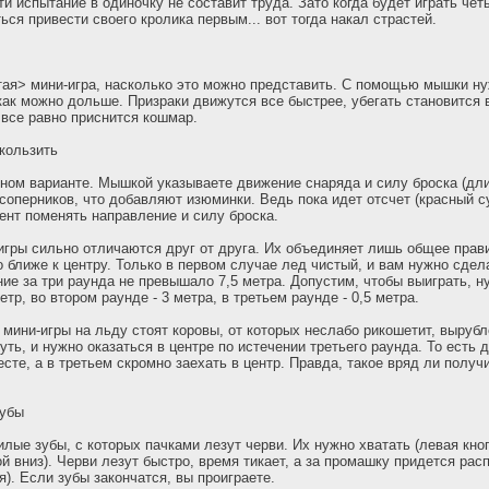
и испытание в одиночку не составит труда. Зато когда будет играть чет
ся привести своего кролика первым... вот тогда накал страстей.
ая> мини-игра, насколько это можно представить. С помощью мышки ну
как можно дольше. Призраки движутся все быстрее, убегать становится в
 все равно приснится кошмар.
кользить
ном варианте. Мышкой указываете движение снаряда и силу броска (дли
 соперников, что добавляют изюминки. Ведь пока идет отсчет (красный 
нт поменять направление и силу броска.
игры сильно отличаются друг от друга. Их объединяет лишь общее прав
о ближе к центру. Только в первом случае лед чистый, и вам нужно сдела
ие за три раунда не превышало 7,5 метра. Допустим, чтобы выиграть, н
етр, во втором раунде - 3 метра, в третьем раунде - 0,5 метра.
 мини-игры на льду стоят коровы, от которых неслабо рикошетит, вырубл
ть, и нужно оказаться в центре по истечении третьего раунда. То есть 
сте, а в третьем скромно заехать в центр. Правда, такое вряд ли получ
зубы
нилые зубы, с которых пачками лезут черви. Их нужно хватать (левая кно
й вниз). Черви лезут быстро, время тикает, а за промашку придется рас
я). Если зубы закончатся, вы проиграете.