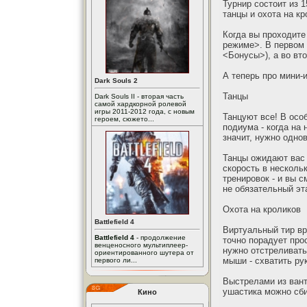
Турнир состоит из 1
танцы и охота на к
Когда вы проходите
режиме>. В первом 
<Бонусы>), а во вт
А теперь про мини-
Dark Souls 2
Танцы
Dark Souls II - вторая часть
самой хардкорной ролевой
игры 2011-2012 года, с новым
Танцуют все! В осо
героем, сюжето...
подиума - когда на 
значит, нужно однов
Танцы ожидают вас 
скорость в несколь
тренировок - и вы 
не обязательный эт
Охота на кроликов
Battlefield 4
Виртуальный тир вр
Battlefield 4
- продолжение
точно порадует про
венценосного мультиплеер-
нужно отстреливать
ориентированного шутера от
мыши - схватить ру
первого ли...
Выстрелами из вант
ушастика можно сби
Кино