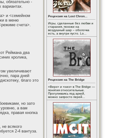
ры, обязательно -
х вариантах.
та> и <семейном
Рецензия на Lost Chron...
ики в меню
Игры, сделанные без любви и
 <режиме счета>.
старания, похожи на
воздушный шар – оболочка
есть, а внутри пусто. Lo...
 от Реймана два
синих кролика,
отом увеличивают
ечно, пара дней
дискотеку, благо это
Рецензия на The Bridge
«Верх» и «низ» в The Bridge —
понятия относительные.
Прогуливаясь под аркой,
можно запросто перей...
боевиками, но зато
 уровню, а вам
ядка, правая кнопка
 не всякого
буется 2-4 вантуза.