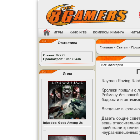
ИГРЫ
КИНО И ТВ
КОМИКСЫ И МАНГА
ЧИТЫ
Статистика
Главная
»
Статьи
»
Прох
Статей:
87772
Просмотров:
106672436
Игры
Rayman Raving Rabb
Кролики пришли с л
Рейману без вашей 
бодрости и оптимиз
Введение в кролик
Давать общие совет
вещь относительная
Injustice: Gods Among Us
прибежали кролики 
...
неуравновешенных 