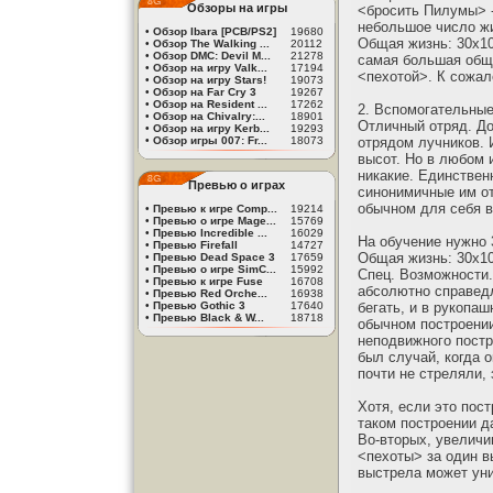
Обзоры на игры
<бросить Пилумы> -
небольшое число ж
•
Обзор Ibara [PCB/PS2]
19680
Общая жизнь: 30х10
•
Обзор The Walking ...
20112
•
Обзор DMC: Devil M...
21278
самая большая обща
•
Обзор на игру Valk...
17194
<пехотой>. К сожал
•
Обзор на игру Stars!
19073
•
Обзор на Far Cry 3
19267
•
Обзор на Resident ...
17262
2. Вспомогательные
•
Обзор на Chivalry:...
18901
Отличный отряд. Д
•
Обзор на игру Kerb...
19293
•
Обзор игры 007: Fr...
18073
отрядом лучников. 
высот. Но в любом 
никакие. Единствен
Превью о играх
синонимичные им от
обычном для себя в
•
Превью к игре Comp...
19214
•
Превью о игре Mage...
15769
•
Превью Incredible ...
16029
На обучение нужно 
•
Превью Firefall
14727
Общая жизнь: 30х10
•
Превью Dead Space 3
17659
•
Превью о игре SimC...
15992
Спец. Возможности.
•
Превью к игре Fuse
16708
абсолютно справедли
•
Превью Red Orche...
16938
•
Превью Gothic 3
17640
бегать, и в рукопа
•
Превью Black & W...
18718
обычном построении
неподвижного постр
был случай, когда 
почти не стреляли,
Хотя, если это пост
таком построении д
Во-вторых, увеличи
<пехоты> за один вы
выстрела может уни