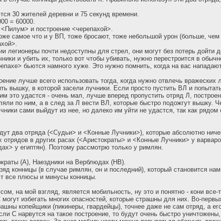
тся 30 жителей деревни и 75 секунд времени.
00 = 60000.
 <Пилум> и построение <черепахой>.
же самое что и у ВП, тоже бросают, тоже небольшой урон (больше, чем 
ахой>.
и легионеры почти недоступны для стрел, они могут без потерь дойти до
ники и убить их, только вот чтобы убивать, нужно перестроится в обычн
репахе> бьются намного хуже. Это нужно помнить, когда на вас нападают
оение лучше всего использовать тогда, когда нужно отвлечь вражеских 
ть вышку, в которой засели лучники. Если просто пустить ВЛ и попытат
 им это удастся - очень мал, лучше вперед пропустить отряд Л, построе
ляли по ним, а в след за Л вести ВЛ, которые быстро подожгут вышку. Ч
чники сами выйдут из нее, но далеко им уйти не удастся, так как рядом
дут два отряда (<Судьи> и <Конные Лучники>), которые абсолютно ниче
 отрядов в других расах (<Аристократы> и <Конные Лучники> у варваро
ах> у египтян). Поэтому рассмотрю только у римлян.
ократы (А), Наездники на Верблюдах (НВ).
ряд конницы (в случае римлян, он и последний), который становится нам
т все плюсы и минусы конницы.
м, на мой взгляд, является мобильность, ну это и понятно - кони все-т
 могут избегать многих опасностей, которые страшны для них. Во-первых
рашны копейщики (пикинеры, гвардейцы), точнее даже не сам отряд, а ег
сли С нарвутся на такое построение, то будут очень быстро уничтожены