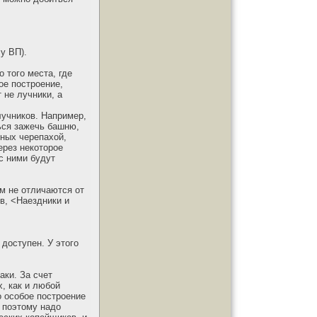
у ВП).
 того места, где
ое построение,
 не лучники, а
лучников. Например,
ься зажечь башню,
нных черепахой,
ерез некоторое
 с ними будут
м не отличаются от
в, <Наездники и
 доступен. У этого
аки. За счет
, как и любой
о особое построение
, поэтому надо