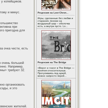
 у копейщиков.
тому и минус.
Рецензия на Lost Chron...
Игры, сделанные без любви и
старания, похожи на
 Большинство
воздушный шар – оболочка
ективна при
есть, а внутри пусто. Lo...
сего пригодна для
а очка чести, есть
о очень большой
Рецензия на The Bridge
енно. Например,
«Верх» и «низ» в The Bridge —
оины> требуют 32.
понятия относительные.
Прогуливаясь под аркой,
можно запросто перей...
жно организовать
асады, и это
евенских жителей.