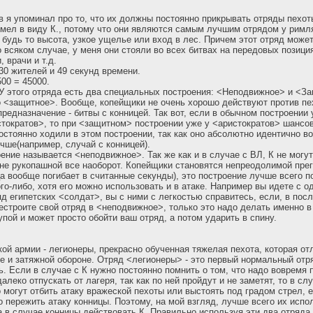
в я упоминал про то, что их должны постоянно прикрывать отряды пехо
 имел в виду К., потому что они являются самым лучшим отрядом у рим
, будь то высота, узкое ущелье или вход в лес. Причем этот отряд може
о всяком случае, у меня они стояли во всех битвах на передовых позиция
, врачи и т.д.
30 жителей и 49 секунд времени.
00 = 45000.
У этого отряда есть два специальных построения: <Неподвижное> и <З
о <защитное>. Вообще, копейщики не очень хорошо действуют против пех
предназначение - битвы с конницей. Так вот, если в обычном построении
стократов>, то при <защитном> построении уже у <аристократов> шансов
 постоянно ходили в этом построении, так как оно абсолютно идентично 
учше(например, случай с конницей).
ение называется <неподвижное>. Так же как и в случае с ВЛ, К не могут
лане рукопашной все наоборот. Копейщики становятся непреодолимой пре
ца вообще погибает в считанные секунды), это построение лучше всего 
го-либо, хотя его можно использовать и в атаке. Например вы идете с о
яд египетских <солдат>, вы с ними с легкостью справитесь, если, в по
естроите свой отряд в <неподвижное>, только это надо делать именно в
тупой и может просто обойти ваш отряд, а потом ударить в спину.
ской армии - легионеры, прекрасно обученная тяжелая пехота, которая от
е и затяжной обороне. Отряд <легионеры> - это первый нормальный отря
ь. Если в случае с К нужно постоянно помнить о том, что надо вовремя 
леко отпускать от лагеря, так как по ней пройдут и не заметят, то в слу
о могут отбить атаку вражеской пехоты или выстоять под градом стрел, 
то пережить атаку конницы. Поэтому, на мой взгляд, лучше всего их испо
а в случае конницы действовать К. Правильно используя эти два отряда