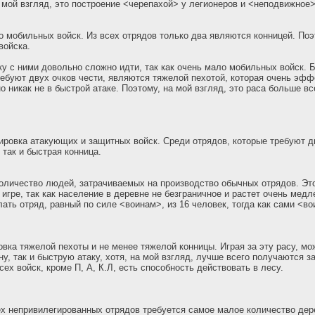
 мой взгляд, это построение <черепахой> у легионеров и <неподвижное>
о мобильных войск. Из всех отрядов только два являются конницей. Поэ
войска.
ку с ними довольно сложно идти, так как очень мало мобильных войск.
ребуют двух очков чести, являются тяжелой пехотой, которая очень эфф
о никак не в быстрой атаке. Поэтому, на мой взгляд, это раса больше в
ировка атакующих и защитных войск. Среди отрядов, которые требуют дв
 так и быстрая конница.
оличество людей, затрачиваемых на производство обычных отрядов. Эт
 игре, так как население в деревне не безграничное и растет очень медл
лать отряд, равный по силе <воинам>, из 16 человек, тогда как сами <в
вка тяжелой пехоты и не менее тяжелой конницы. Играя за эту расу, мо
у, так и быструю атаку, хотя, на мой взгляд, лучше всего получаются з
сех войск, кроме П, А, К.Л, есть способность действовать в лесу.
ех непривилегированных отрядов требуется самое малое количество дер