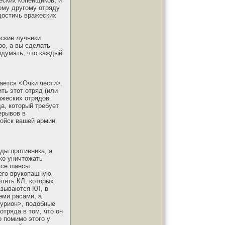
еских копейщиков, и
бому другому отряду
 достичь вражеских
еские лучники
ро, а вы сделать
подумать, что каждый
вается <Очки чести>.
ть этот отряд (или
ажеских отрядов.
да, который требует
ерывов в
войск вашей армии.
ды противника, а
ко уничтожать
все шансы
его врукопашную -
елять КЛ, которых
азываются КЛ, в
еми расами, а
турион>, подобные
отряда в том, что он
о помимо этого у