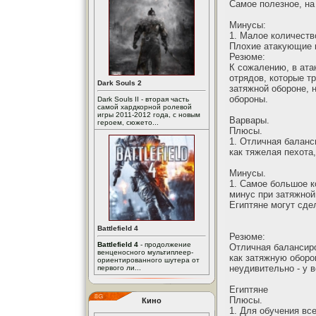
Самое полезное, на
Минусы:
1. Малое количеств
Плохие атакующие 
Резюме:
К сожалению, в ата
отрядов, которые т
Dark Souls 2
затяжной обороне, н
обороны.
Dark Souls II - вторая часть
самой хардкорной ролевой
игры 2011-2012 года, с новым
Варвары.
героем, сюжето...
Плюсы.
1. Отличная баланс
как тяжелая пехота,
Минусы.
1. Самое большое к
минус при затяжной
Египтяне могут сде
Battlefield 4
Резюме:
Battlefield 4
- продолжение
Отличная балансиро
венценосного мультиплеер-
как затяжную оборон
ориентированного шутера от
неудивительно - у в
первого ли...
Египтяне
Плюсы.
Кино
1. Для обучения вс