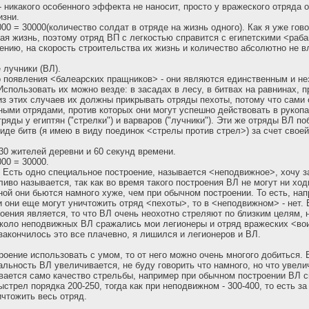
 никакого особенного эффекта не наносит, просто у вражеского отряда 
изни.
00 = 30000(количество солдат в отряде на жизнь одного). Как я уже гов
я жизнь, поэтому отряд ВП с легкостью справится с египетскими <раб
ению, на скорость строительства их жизнь и количество абсолютно не в
 лучники (ВЛ).
о появления <балеарских пращников> - они являются единственным и 
Использовать их можно везде: в засадах в лесу, в битвах на равнинах, 
из этих случаев их должны прикрывать отряды пехоты, потому что сами 
ными отрядами, против которых они могут успешно действовать в рукоп
ряды у египтян ("стрелки") и варваров ("лучники"). Эти же отряды ВЛ п
иде битв (я имею в виду поединок <стрелы против стрел>) за счет свое
30 жителей деревни и 60 секунд времени.
00 = 30000.
 Есть одно специальное построение, называется <неподвижное>, хочу з
во называется, так как во время такого построения ВЛ не могут ни ходи
шной они бьются намного хуже, чем при обычном построении. То есть, нап
 они еще могут уничтожить отряд <пехоты>, то в <неподвижном> - нет
оения является, то что ВЛ очень неохотно стреляют по близким целям, 
около неподвижных ВЛ сражались мои легионеры и отряд вражеских <вои
 закончилось это все плачевно, я лишился и легионеров и ВЛ.
роение использовать с умом, то от него можно очень многого добиться. 
альность ВЛ увеличивается, не буду говорить что намного, но что увелич
вается само качество стрельбы, например при обычном построении ВЛ с
стрел порядка 200-250, тогда как при неподвижном - 300-400, то есть за
чтожить весь отряд.