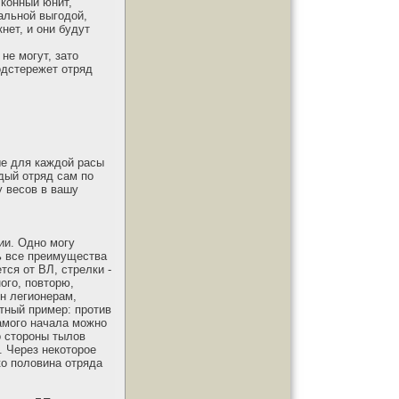
 конный юнит,
мальной выгодой,
нет, и они будут
 не могут, зато
одстережет отряд
ые для каждой расы
ждый отряд сам по
у весов в вашу
ии. Одно могу
ть все преимущества
тся от ВЛ, стрелки -
ого, повторю,
н легионерам,
тный пример: против
амого начала можно
о стороны тылов
. Через некоторое
ко половина отряда