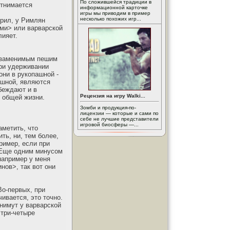
По сложившейся традиции в
отнимается
информационной карточке
игры мы приводим в пример
несколько похожих игр...
орил, у Римлян
ами> или варварской
лияет.
незаменимым пешим
при удерживании
они в рукопашной -
ашной, являются
обеждают и в
Рецензия на игру Walki...
й общей жизни.
Зомби и продукция-по-
лицензии — которые и сами по
себе не лучшие представители
игровой биосферы —...
аметить, что
ть, ни, тем более,
ример, если при
. Еще одним минусом
например у меня
нов>, так вот они
Во-первых, при
ивается, это точно.
нимут у варварской
 три-четыре