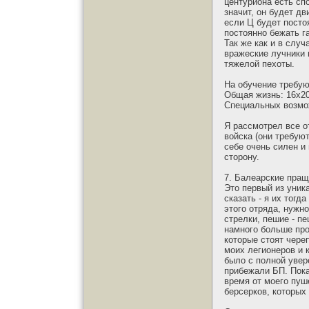
центуриона есть сп
значит, он будет д
если Ц будет посто
постоянно бежать г
Так же как и в случ
вражеские лучники 
тяжелой пехоты.
На обучение требую
Общая жизнь: 16х20
Специальных возмо
Я рассмотрел все о
войска (они требуют
себе очень силен и
сторону.
7. Балеарские пращ
Это первый из уник
сказать - я их тогд
этого отряда, нужн
стрелки, пешие - пе
намного больше про
которые стоят чере
моих легионеров и 
было с полной увер
прибежали БП. Пока
время от моего пуш
берсерков, которых