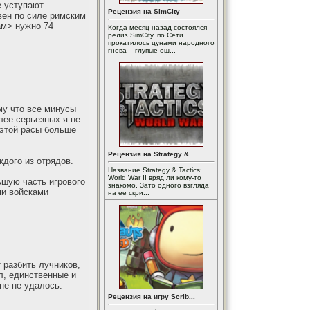
е уступают
Рецензия на SimCity
вен по силе римским
ам> нужно 74
Когда месяц назад состоялся
релиз SimCity, по Сети
прокатилось цунами народного
гнева – глупые ош...
му что все минусы
лее серьезных я не
 этой расы больше
Рецензия на Strategy &...
дого из отрядов.
Название Strategy & Tactics:
World War II вряд ли кому-то
ьшую часть игрового
знакомо. Зато одного взгляда
ми войсками
на ее скри...
 разбить лучников,
ал, единственные и
не не удалось.
Рецензия на игру Scrib...