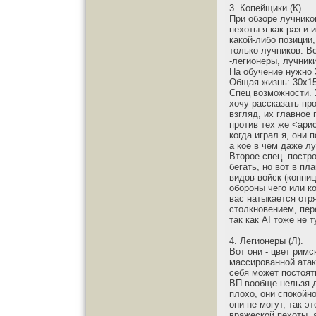
3. Копейщики (К).
При обзоре лучнико
пехоты я как раз и
какой-либо позиции
только лучников. В
-легионеры, лучники
На обучение нужно 
Общая жизнь: 30х15
Спец возможности. 
хочу рассказать пр
взгляд, их главное 
против тех же <ари
когда играл я, они
а кое в чем даже л
Второе спец. постро
бегать, но вот в п
видов войск (конни
обороны чего или ко
вас натыкается отр
столкновением, пер
так как AI тоже не 
4. Легионеры (Л).
Вот они - цвет рим
массированной атак
себя может постоят
ВП вообще нельзя да
плохо, они спокойн
они не могут, так э
вражеской пехоты, 