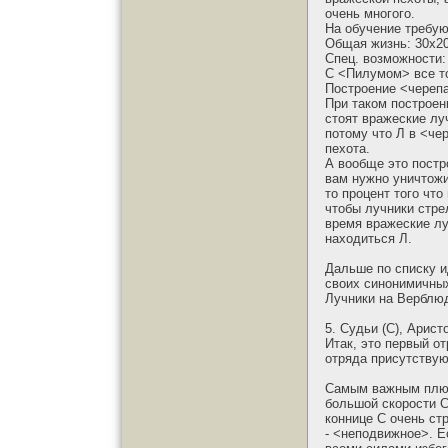
очень многого.
На обучение требую
Общая жизнь: 30х20
Спец. возможности:
С <Пилумом> все то
Построение <череп
При таком построени
стоят вражеские луч
потому что Л в <че
пехота.
А вообще это постр
вам нужно уничтожи
то процент того что
чтобы лучники стре
время вражеские лу
находиться Л.
Дальше по списку и
своих синонимичных
Лучники на Верблюд
5. Судьи (С), Арист
Итак, это первый от
отряда присутствую
Самым важным плюсо
большой скорости С
коннице С очень ст
- <неподвижное>. Е