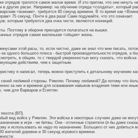
же отрядов тратится самое малое время. И это притом, что они ничуть н
 в других расах. Например: на обучение отряда <солдаты>, который ра
варским <воинам>, требуется 40 секунд времени. В то время как <Воин
рам> 75 секунд. Почти в два раза! Сами подумайте, что это означает.
дов, которым требуются два очка чести, являются конницей.
оты. Поэтому в обороне приходится полагаться на вышки.
ванных отрядов самая маленькая <общая> жизнь.
минусами этой расы, то, если честно, даже не знал что мне писать, пото
з-за одного большого плюса - быстрой производительности отрядов, а бо
 смотреть, в общем, то с твердой уверенностью могу сказать, что войска
такующим действиям, чем к защитным.
ристику я написал, теперь можно приступить к детальному изучению каж
 своей любимой стороны. Римлян. Почему любимой? Да потому что бол
енно за них и времени для осваивания навыков владения теми или ины
, чем для Варваров и Египтян:
 пехота (ВП).
абый вид войск у Римлян. Эти войска в некоторых случаях даже не могут
азначение в игре - не битвы. Они - отличные строители (я бы даже сказ
ому и использовать их надо по назначению. Большего от них добиться м
30 жителей деревни и 30 секунд игрового времени.
жности: