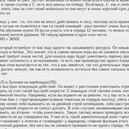
ать таких встреч. За счет мобильности можно попытаться обогнуть враж
 в таком случае у С. есть все шансы на победу. Во-вторых, С. как и лю
 опять таки за счет своей мобильности они могут в очень короткий срок
ить их.
ус у них - то, что они не могут действовать в лесу, поэтому если враж
ам лучше не появляться там со своей конницей - расстреляют очень быст
 На обучение нужно 24 (если учесть что в отряде 12 человек, то можно 
коня) жителя деревни, 69 секунд времени и одно очко чести.
00 = 36000.
который потребует от вас еще одного так называемого ресурса. Он назы
ько в битвах. Это значит, что в самом начале игры вы не сможете обучи
рый требует очков чести), для начала надо будет уничтожить парочку вр
имеет склонность к исчезновению, то есть при производстве одного отря
амые очки вычитаются из тех, что у вас имеются, так что длительных пер
 делать нельзя, так как есть возможность остаться без самых сильных 
 нет.
КЛ) и Лучники на верблюдах(ЛВ).
 быстрых атакующих действий. Он может с расстояния уничтожать отря
дить за счет своей быстрой скорости. С помощью этой тактики очень лег
яжелой пехоты. Например, если вы играете не за римлян, то у вас есть 
ытом бою с <преторианцами>(самым тяжелым из отрядов пехоты), убить 
ому нужно либо выманить их на двойной строй копейщиков, либо расстр
медленной скорости не cмогут догнать. В этих случаях незаменимыми ок
анить, во втором - чтобы уничтожить. Такую тактику можно проводить вс
вести ее до совершенства. У них есть такой замечательный юнит <цен
(<чиновник> у египтян и <командир> у варваров), главная функция этого 
ителей деревни, без него вы не сможете произвести ни одного отряда. Н