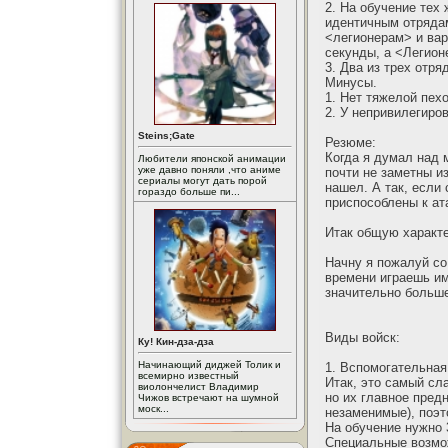
2. На обучение тех 
идентичным отрядам
<легионерам> и вар
секунды, а <Легионе
3. Два из трех отря
Минусы.
1. Нет тяжелой пех
2. У непривилегиро
Steins;Gate
Резюме:
Когда я думал над 
Любители японской анимации
уже давно поняли ,что аниме
почти не заметны и
сериалы могут дать порой
нашел. А так, если
гораздо больше пи...
приспособлены к а
Итак общую характе
Начну я пожалуй со
времени играешь им
значительно больше
Виды войск:
Ку! Кин-дза-дза
Начинающий диджей Толик и
1. Вспомогательная
всемирно известный
Итак, это самый сл
виолончелист Владимир
но их главное предн
Чижов встречают на шумной
моск...
незаменимые), поэт
На обучение нужно 
Специальные возмо