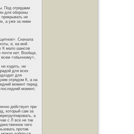
ты. Под отрядами
лян для обороны
т прикрывать не
х, а уже за ними
ащитное>. Сначала
оты, и, на мой
 у К мало шансов
 почти нет. Вообще,
во всем <обычному>,
 ни ходить, ни
градой для всех
подходит для
дним отрядом К, а на
следний момент перед
 последний момент,
лично действует при
д, который сам за
перегруппировать, а
чае с Л все не так
единственное чего
льзовать против
, можно добиться