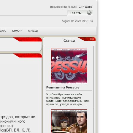
CIP Wars
Возможно вы искали: '
'
August 06 2026 09:21:23
ДИА
ЮМОР
ФЛЕШ
Статьи
Рецензия на Pressure
Чтобы обратить на себя
внимание, начинающие
маленькие разработчики, как
правило, уходят в жанры, ...
трядов, которые не
 синонимичного
роения).
к(ВП, ВЛ, К, Л).