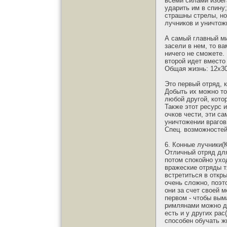
всеми силами избег
ударить им в спину;
страшны стрелы, но
лучников и уничтож
А самый главный мин
засели в нем, то в
ничего не сможете.
второй идет вместо 
Общая жизнь: 12х30
Это первый отряд, 
Добыть их можно тол
любой другой, кото
Также этот ресурс 
очков чести, эти с
уничтожении врагов
Спец. возможностей
6. Конные лучники(
Отличный отряд для
потом спокойно ухо
вражеские отряды т
встретиться в откр
очень сложно, поэт
они за счет своей 
первом - чтобы вым
римлянами можно до
есть и у других рас
способен обучать ж