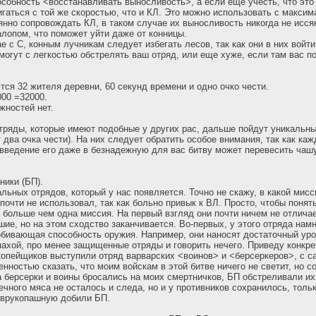
особность <восстанавливать выносливость>, а если еще учесть, что это
вигаться с той же скоростью, что и КЛ. Это можно использовать с макси
янно сопровождать КЛ, в таком случае их выносливость никогда не иссяк
алопом, что поможет уйти даже от конницы.
ае с С, конным лучникам следует избегать лесов, так как они в них войти
могут с легкостью обстрелять ваш отряд, или еще хуже, если там вас п
тся 32 жителя деревни, 60 секунд времени и одно очко чести.
00 =32000.
жностей нет.
тряды, которые имеют подобные у других рас, дальше пойдут уникальн
 два очка чести). На них следует обратить особое внимания, так как ка
 введение его даже в безнадежную для вас битву может перевесить чаш
ники (БП).
альных отрядов, который у нас появляется. Точно не скажу, в какой мисс
а почти не использовал, так как больно привык к ВЛ. Просто, чтобы поня
о больше чем одна миссия. На первый взгляд они почти ничем не отличае
шие, но на этом сходство заканчивается. Во-первых, у этого отряда намн
бивающая способность оружия. Например, они наносят достаточный уро
пахой, про менее защищенные отряды и говорить нечего. Приведу конкре
копейщиков выступили отряд варварских <воинов> и <берсеркеров>, с с
енностью сказать, что моим войскам в этой битве ничего не светит, но с
 берсерки и воины бросались на моих смертничков, БП обстреливали их
ечного мяса не осталось и следа, но и у противников сохранилось, толь
 врукопашную добили БП.