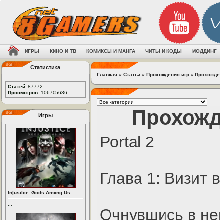
ИГРЫ
КИНО И ТВ
КОМИКСЫ И МАНГА
ЧИТЫ И КОДЫ
МОДДИНГ
Статистика
Главная
»
Статьи
»
Прохождения игр
»
Прохожден
Статей:
87772
Просмотров:
106705636
Прохожд
Игры
Portal 2
Глава 1: Визит 
Injustice: Gods Among Us
...
Очнувшись в не