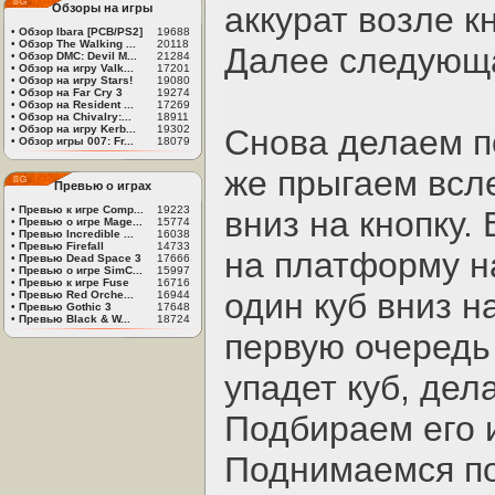
аккурат возле к
Обзоры на игры
•
Обзор Ibara [PCB/PS2]
19688
•
Обзор The Walking ...
20118
Далее следующ
•
Обзор DMC: Devil M...
21284
•
Обзор на игру Valk...
17201
•
Обзор на игру Stars!
19080
•
Обзор на Far Cry 3
19274
•
Обзор на Resident ...
17269
•
Обзор на Chivalry:...
18911
•
Обзор на игру Kerb...
19302
Снова делаем п
•
Обзор игры 007: Fr...
18079
же прыгаем всл
Превью о играх
•
Превью к игре Comp...
19223
вниз на кнопку
•
Превью о игре Mage...
15774
•
Превью Incredible ...
16038
•
Превью Firefall
14733
на платформу н
•
Превью Dead Space 3
17666
•
Превью о игре SimC...
15997
•
Превью к игре Fuse
16716
один куб вниз н
•
Превью Red Orche...
16944
•
Превью Gothic 3
17648
•
Превью Black & W...
18724
первую очередь
упадет куб, дел
Подбираем его и
Поднимаемся по 