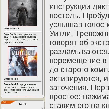
инструкции дикт
постель. Пробуд
услышав голос 
Dark Souls 2
Уитли. Тревожн
Dark Souls II - вторая часть
самой хардкорной ролевой
говорят об экст
игры 2011-2012 года, с новым
героем, сюжето...
разламываются,
перемещение в 
до старого комп
активируются, 
Battlefield 4
Battlefield 4
- продолжение
заточения. Пер
венценосного мультиплеер-
ориентированного шутера от
первого ли...
простое: нажима
ставим его на к
Кино