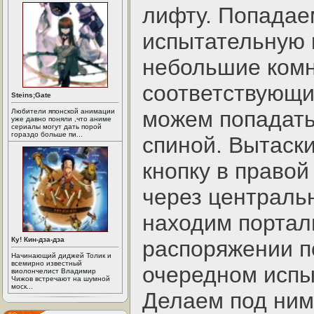
лифту. Попада
испытательную 
небольшие комн
соответствующи
Steins;Gate
можем попадать
Любители японской анимации
уже давно поняли ,что аниме
сериалы могут дать порой
гораздо больше пи...
спиной. Вытаски
кнопку в правой
через централь
находим портал
Ку! Кин-дза-дза
распоряжении п
Начинающий диджей Толик и
всемирно известный
очередном испыт
виолончелист Владимир
Чижов встречают на шумной
моск...
Делаем под ним