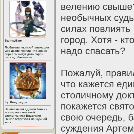
велению свыше?
необычных судь
силах повлиять 
город. Хотя - кт
Steins;Gate
надо спасать?
Любители японской анимации
уже давно поняли ,что аниме
сериалы могут дать порой
гораздо больше пи...
Пожалуй, правил
что кажется ед
столичному док
Ку! Кин-дза-дза
покажется свято
Начинающий диджей Толик и
всемирно известный
свою очередь, 
виолончелист Владимир
Чижов встречают на шумной
моск...
суждения Артем