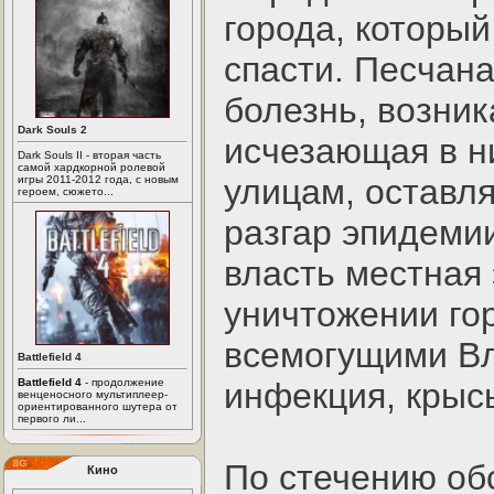
города, который
спасти. Песчана
болезнь, возник
Dark Souls 2
исчезающая в н
Dark Souls II - вторая часть
самой хардкорной ролевой
улицам, оставля
игры 2011-2012 года, с новым
героем, сюжето...
разгар эпидемии
власть местная 
уничтожении го
всемогущими Вл
Battlefield 4
Battlefield 4
- продолжение
инфекция, крысы
венценосного мультиплеер-
ориентированного шутера от
первого ли...
По стечению обс
Кино