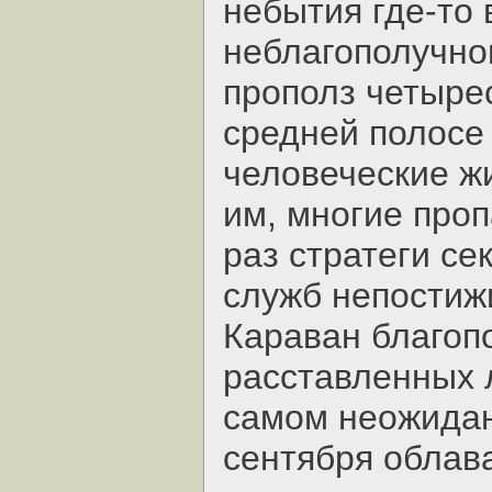
небытия где-то 
неблагополучног
прополз четыре
средней полосе
человеческие ж
им, многие проп
раз стратеги с
служб непостиж
Караван благоп
расставленных 
самом неожидан
сентября облав