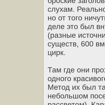
броские заголо
слухам. Реальн
но от того ничу
деле это был в
(разные источн
существ, 600 вм
цирк.
Там где они про
одного красиво
Метод их был т
небольшом посе
рассветом), Кар