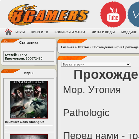
ИГРЫ
КИНО И ТВ
КОМИКСЫ И МАНГА
ЧИТЫ И КОДЫ
МОДДИНГ
Статистика
Главная
»
Статьи
»
Прохождения игр
»
Прохожден
Статей:
87772
Просмотров:
106672436
Прохожден
Игры
Мор. Утопия
Pathologic
Injustice: Gods Among Us
...
Перед нами - тр