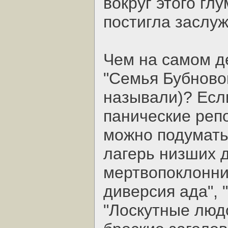
вокруг этого гл
постигла заслу
Чем на самом д
"Семья Бубновог
называли)? Есл
панические репо
можно подумать
лагерь низших 
мертвопоклонни
диверсия ада", 
"Лоскутные людо