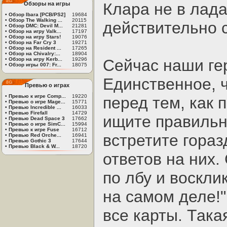
Клара не в лада
Обзоры на игры
•
Обзор Ibara [PCB/PS2]
19684
•
Обзор The Walking ...
20115
действительно 
•
Обзор DMC: Devil M...
21281
•
Обзор на игру Valk...
17197
•
Обзор на игру Stars!
19076
•
Обзор на Far Cry 3
19271
•
Обзор на Resident ...
17265
•
Обзор на Chivalry:...
18904
•
Обзор на игру Kerb...
19296
Сейчас наши гер
•
Обзор игры 007: Fr...
18075
Единственное, ч
Превью о играх
•
Превью к игре Comp...
19220
перед тем, как 
•
Превью о игре Mage...
15771
•
Превью Incredible ...
16033
•
Превью Firefall
14729
ищите правильн
•
Превью Dead Space 3
17662
•
Превью о игре SimC...
15994
•
Превью к игре Fuse
16712
встретите гора
•
Превью Red Orche...
16941
•
Превью Gothic 3
17644
•
Превью Black & W...
18720
ответов на них.
по лбу и воскли
на самом деле!"
все карты. Такая