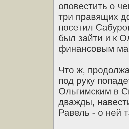
оповестить о че
три правящих д
посетил Сабуро
был зайти и к 
финансовым ма
Что ж, продолжа
под руку попаде
Ольгимским в Сг
дважды, навест
Равель - о ней