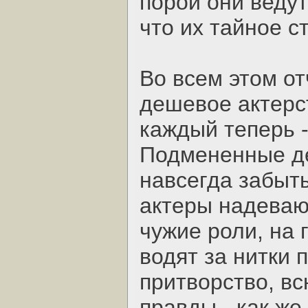
порой они ведут
что их тайное с
Во всем этом от
дешевое актерс
каждый теперь -
Подмененные де
навсегда забыт
актеры надевают
чужие роли, на г
водят за нитки 
притворство, в
правды - как же