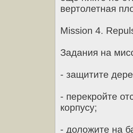
вертолетная пл
Mission 4. Repu
Задания на мис
- защитите дере
- перекройте о
корпусу;
- доложите на б