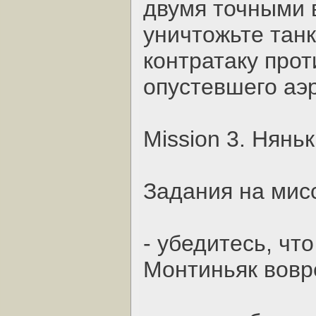
двумя точными 
уничтожьте танк
контратаку прот
опустевшего аэ
Mission 3. Нянь
Задания на мис
- убедитесь, чт
Монтиньяк вовр