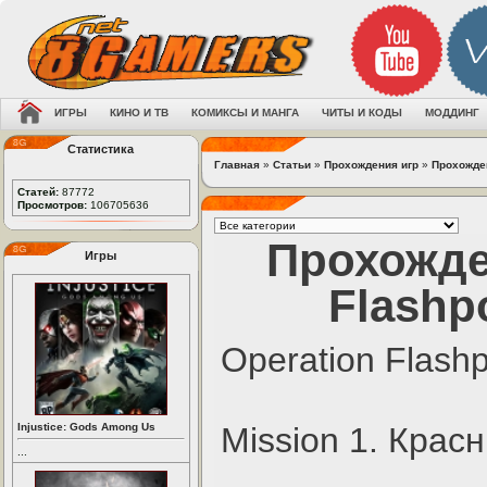
ИГРЫ
КИНО И ТВ
КОМИКСЫ И МАНГА
ЧИТЫ И КОДЫ
МОДДИНГ
Статистика
Главная
»
Статьи
»
Прохождения игр
»
Прохожден
Статей:
87772
Просмотров:
106705636
Прохожде
Игры
Flashp
Operation Flash
Injustice: Gods Among Us
Mission 1. Крас
...