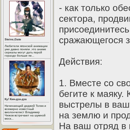
- как только об
сектора, продви
присоединитесь 
сражающегося з
Steins;Gate
Любители японской анимации
уже давно поняли ,что аниме
сериалы могут дать порой
гораздо больше пи...
Действия:
1. Вместе со с
бегите к маяку.
Ку! Кин-дза-дза
выстрелы в вашу
Начинающий диджей Толик и
всемирно известный
на землю и про
виолончелист Владимир
Чижов встречают на шумной
моск...
На ваш отряд в