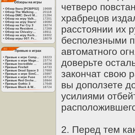
Обзоры на игры
четверо повстан
•
Обзор Ibara [PCB/PS2]
19688
•
Обзор The Walking ...
20118
храбрецов издал
•
Обзор DMC: Devil M...
21284
•
Обзор на игру Valk...
17201
•
Обзор на игру Stars!
19080
•
Обзор на Far Cry 3
19274
расстоянии их 
•
Обзор на Resident ...
17269
•
Обзор на Chivalry:...
18911
•
Обзор на игру Kerb...
19302
бесполезными п
•
Обзор игры 007: Fr...
18079
автоматного ог
Превью о играх
•
Превью к игре Comp...
19223
доверьте осталь
•
Превью о игре Mage...
15774
•
Превью Incredible ...
16038
•
Превью Firefall
14733
закончат свою р
•
Превью Dead Space 3
17666
•
Превью о игре SimC...
15997
•
Превью к игре Fuse
16716
•
Превью Red Orche...
16944
вы доползете д
•
Превью Gothic 3
17648
•
Превью Black & W...
18724
усилиями отбейт
расположившегос
2. Перед тем ка