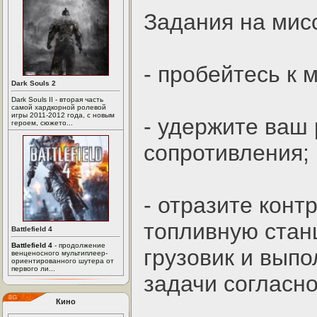
Задания на мис
- пробейтесь к м
Dark Souls 2
Dark Souls II - вторая часть
самой хардкорной ролевой
игры 2011-2012 года, с новым
- удержите ваш 
героем, сюжето...
сопротивления;
- отразите конт
топливную стан
Battlefield 4
Battlefield 4
- продолжение
грузовик и вып
венценосного мультиплеер-
ориентированного шутера от
первого ли...
задачи согласно
Кино