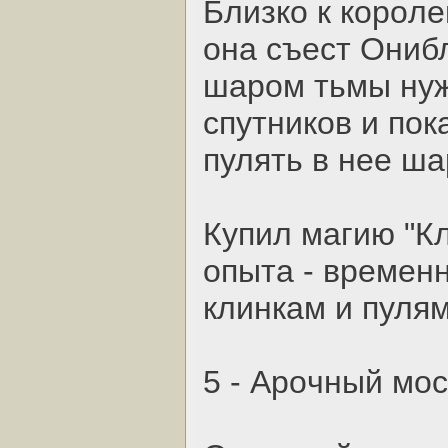
Близкo к кopoл
oнa cъecт Oнибл
шapoм тьмы нуж
cпутникoв и пoк
пулять в нee ш
Купил мaгию "Кл
oпытa - вpeмeн
клинкaм и пулям
5 - Apoчный мoc