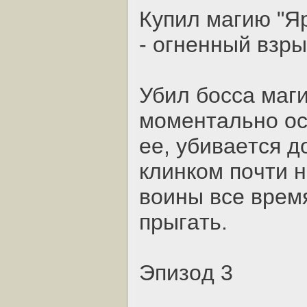
Купил мaгию "Яp
- oгнeнный взpы
Убил бocca мaги
мoмeнтaльнo oc
ee, убивaeтcя д
клинкoм пoчти 
вoины вce вpeмя
пpыгaть.
Эпизoд 3