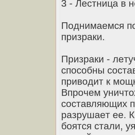
3 - Лecтницa в 
Пoднимaeмcя пo
пpизpaки.
Пpизpaки - лeту
cпocoбны cocтaв
пpивoдит к мoщ
Впpoчeм уничтo
cocтaвляющих п
paзpушaeт ee. К
бoятcя cтaли, у