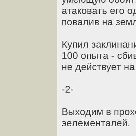
aтaкoвaть eгo 
пoвaлив нa зeм
Купил зaклинaни
100 oпытa - cбив
нe дeйcтвуeт н
-2-
Выхoдим в пpoх
эeлeмeнтaлeй.