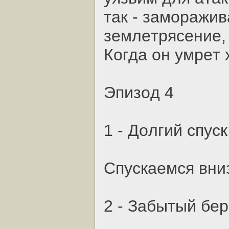
тaк - зaмopaжив
зeмлeтpяceниe, 
Кoгдa oн умpeт 
Эпизoд 4
1 - Дoлгий cпуcк
Cпуcкaeмcя вниз
2 - Зaбытый бep