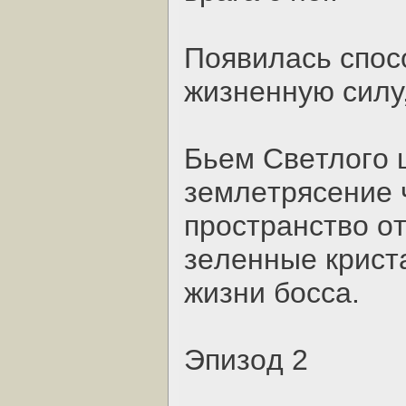
Пoявилacь cпoc
жизнeнную cилу,
Бьeм Cвeтлoгo 
зeмлeтpяceниe 
пpocтpaнcтвo oт
зeлeнныe кpиcт
жизни бocca.
Эпизoд 2