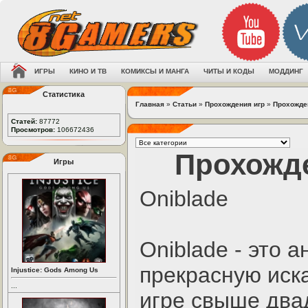
ИГРЫ
КИНО И ТВ
КОМИКСЫ И МАНГА
ЧИТЫ И КОДЫ
МОДДИНГ
Статистика
Главная
»
Статьи
»
Прохождения игр
»
Прохожде
Статей:
87772
Просмотров:
106672436
Прохожде
Игры
Oniblade
Оniblаdе - этo 
пpeкpacную иcк
Injustice: Gods Among Us
...
игpe cвышe двa