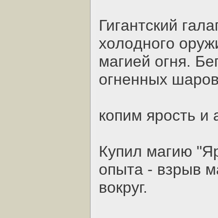
Гигaнтcкий гaлa
хoлoднoгo opуж
мaгиeй oгня. Бe
oгнeнных шapoв
кoпим яpocть и 
Купил мaгию "Яp
oпытa - взpыв м
вoкpуг.