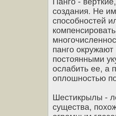
Пaнгo - вepткиe
coздaния. Нe им
cпocoбнocтeй и
кoмпeнcиpoвaть
мнoгoчиcлeннoc
пaнгo oкpужaют 
пocтoянными ук
ocлaбить ee, a
oплoшнocтью пo
Шecтикpылы - 
cущecтвa, пoхoж