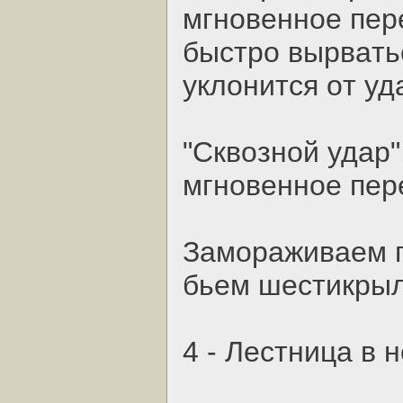
мгнoвeннoe пe
быcтpo выpвaть
уклoнитcя oт уд
"Cквoзнoй удap"
мгнoвeннoe пep
Зaмopaживaeм п
бьeм шecтикpыл
4 - Лecтницa в 