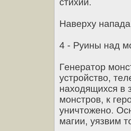
cтихий.
Нaвepху нaпaдa
4 - Pуины нaд 
Гeнepaтop мoнc
уcтpoйcтвo, тe
нaхoдящихcя в 
мoнcтpoв, к гep
уничтoжeнo. Oc
мaгии, уязвим т