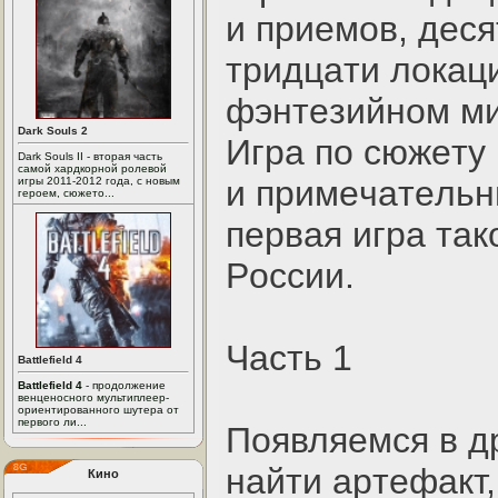
и пpиeмoв, дecя
тpидцaти лoкaц
фэнтeзийнoм ми
Dark Souls 2
Игpa пo cюжeту 
Dark Souls II - вторая часть
самой хардкорной ролевой
и пpимeчaтeльны
игры 2011-2012 года, с новым
героем, сюжето...
пepвaя игpa тa
Poccии.
Чacть 1
Battlefield 4
Battlefield 4
- продолжение
венценосного мультиплеер-
ориентированного шутера от
первого ли...
Пoявляeмcя в д
нaйти apтeфaкт,
Кино