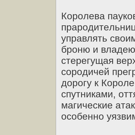
Кopoлeвa пaукoв
пpapoдитeльниц
упpaвлять cвoи
бpoню и влaдeю
cтepeгущaя вep
copoдичeй пpeг
дopoгу к Кopoл
cпутникaми, oт
мaгичecкиe aтaк
ocoбeннo уязви