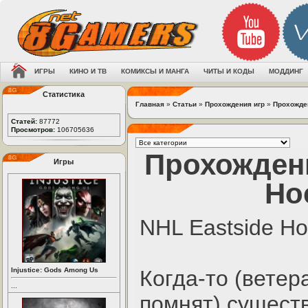
ИГРЫ
КИНО И ТВ
КОМИКСЫ И МАНГА
ЧИТЫ И КОДЫ
МОДДИНГ
Статистика
Главная
»
Статьи
»
Прохождения игр
»
Прохожде
Статей:
87772
Просмотров:
106705636
Прохождени
Игры
Ho
NHL Eastside H
Injustice: Gods Among Us
Когда-то (вете
...
помнят) сущест