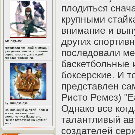
плодиться снач
крупными стайка
внимание и вын
других спортив
Steins;Gate
Любители японской анимации
последовали м
уже давно поняли ,что аниме
сериалы могут дать порой
гораздо больше пи...
баскетбольные 
боксерские. И т
представлен са
Ристо Ремез) "E
Ку! Кин-дза-дза
Однако все когд
Начинающий диджей Толик и
всемирно известный
талантливый ав
виолончелист Владимир
Чижов встречают на шумной
моск...
создателей сери