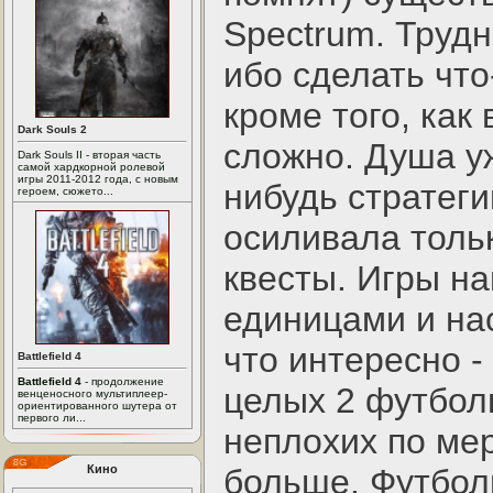
Spectrum. Трудн
ибо сделать что
кроме того, как
Dark Souls 2
сложно. Душа уж
Dark Souls II - вторая часть
самой хардкорной ролевой
игры 2011-2012 года, с новым
нибудь стратеги
героем, сюжето...
осиливала толь
квесты. Игры на
единицами и на
что интересно -
Battlefield 4
Battlefield 4
- продолжение
целых 2 футбол
венценосного мультиплеер-
ориентированного шутера от
первого ли...
неплохих по ме
Кино
больше. Футбо