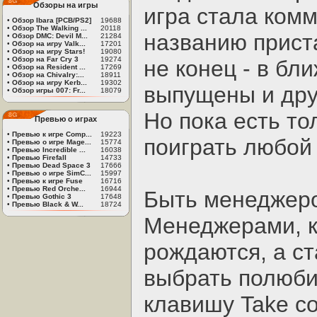
Обзоры на игры
игра стала комм
•
Обзор Ibara [PCB/PS2]
19688
•
Обзор The Walking ...
20118
названию прист
•
Обзор DMC: Devil M...
21284
•
Обзор на игру Valk...
17201
•
Обзор на игру Stars!
19080
•
Обзор на Far Cry 3
19274
не конец - в б
•
Обзор на Resident ...
17269
•
Обзор на Chivalry:...
18911
•
Обзор на игру Kerb...
19302
выпущены и дру
•
Обзор игры 007: Fr...
18079
Но пока есть тол
Превью о играх
•
Превью к игре Comp...
19223
поиграть любой
•
Превью о игре Mage...
15774
•
Превью Incredible ...
16038
•
Превью Firefall
14733
•
Превью Dead Space 3
17666
•
Превью о игре SimC...
15997
•
Превью к игре Fuse
16716
•
Превью Red Orche...
16944
Быть менеджер
•
Превью Gothic 3
17648
•
Превью Black & W...
18724
Менеджерами, к
рождаются, а ст
выбрать полюби
клавишу Take con