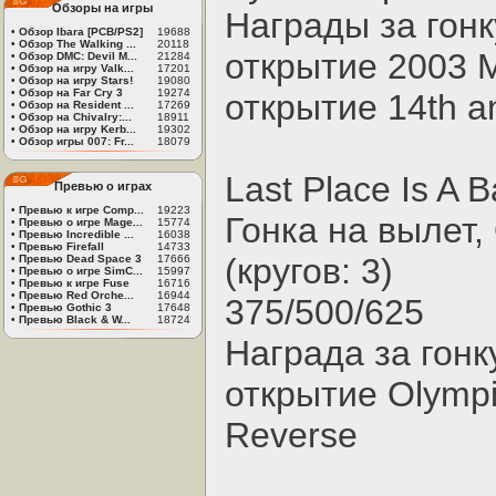
Обзоры на игры
Награды за гонк
•
Обзор Ibara [PCB/PS2]
19688
•
Обзор The Walking ...
20118
открытие 2003 M
•
Обзор DMC: Devil M...
21284
•
Обзор на игру Valk...
17201
•
Обзор на игру Stars!
19080
•
Обзор на Far Cry 3
19274
открытие 14th a
•
Обзор на Resident ...
17269
•
Обзор на Chivalry:...
18911
•
Обзор на игру Kerb...
19302
•
Обзор игры 007: Fr...
18079
Last Place Is A 
Превью о играх
•
Превью к игре Comp...
19223
Гонка на вылет,
•
Превью о игре Mage...
15774
•
Превью Incredible ...
16038
•
Превью Firefall
14733
(кругов: 3)
•
Превью Dead Space 3
17666
•
Превью о игре SimC...
15997
•
Превью к игре Fuse
16716
•
Превью Red Orche...
16944
375/500/625
•
Превью Gothic 3
17648
•
Превью Black & W...
18724
Награда за гонк
открытие Olympic
Reverse