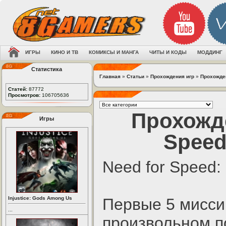
ИГРЫ
КИНО И ТВ
КОМИКСЫ И МАНГА
ЧИТЫ И КОДЫ
МОДДИНГ
Статистика
Главная
»
Статьи
»
Прохождения игр
»
Прохожден
Статей:
87772
Просмотров:
106705636
Прохожде
Игры
Speed
Need for Speed:
Injustice: Gods Among Us
Первые 5 мисси
...
произвольном п