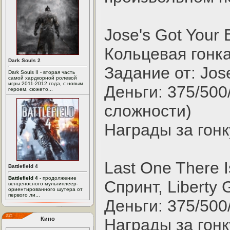
Jose's Got Your 
Кольцевая гонка,
Dark Souls 2
Задание от: Jos
Dark Souls II - вторая часть
самой хардкорной ролевой
игры 2011-2012 года, с новым
Деньги: 375/500
героем, сюжето...
сложности)
Награды за гонк
Last One There I
Battlefield 4
Battlefield 4
- продолжение
Спринт, Liberty
венценосного мультиплеер-
ориентированного шутера от
первого ли...
Деньги: 375/500
Кино
Награды за гонк