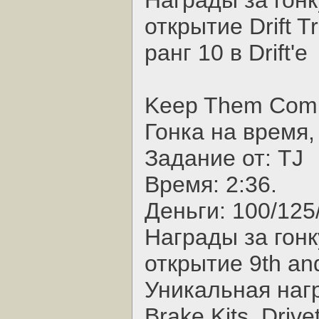
Награды за гонк
открытие Drift T
ранг 10 в Drift'е
Keep Them Comi
Гонка на время,
Задание от: TJ
Время: 2:36.
Деньги: 100/125
Награды за гонк
открытие 9th and
Уникальная наг
Brake Kits, Drive