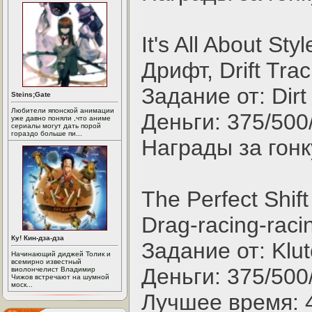
It's All About St
Дрифт, Drift Trac
Задание от: Dirt
Steins;Gate
Любители японской анимации
Деньги: 375/500
уже давно поняли ,что аниме
сериалы могут дать порой
гораздо больше пи...
Награды за гонку
The Perfect Shift
Drag-racing-raci
Ку! Кин-дза-дза
Задание от: Klu
Начинающий диджей Толик и
всемирно известный
Деньги: 375/500
виолончелист Владимир
Чижов встречают на шумной
моск...
Лучшее время: 4