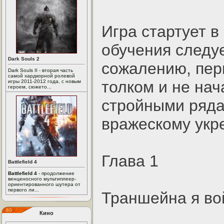
Игра стартует в
обучения следу
Dark Souls 2
сожалению, перв
Dark Souls II - вторая часть
самой хардкорной ролевой
толком и не на
игры 2011-2012 года, с новым
героем, сюжето...
стройными ряда
вражескому укр
Глава 1
Battlefield 4
Battlefield 4
- продолжение
венценосного мультиплеер-
ориентированного шутера от
первого ли...
Траншейна я во
Кино