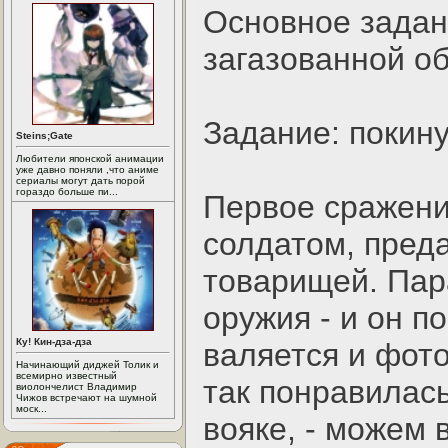
Основное задан
загазованной о
Задание: покину
Steins;Gate
Любители японской анимации
уже давно поняли ,что аниме
сериалы могут дать порой
гораздо больше пи...
Первое сражени
солдатом, пред
товарищей. Пар
оружия - и он п
Ку! Кин-дза-дза
валяется и фот
Начинающий диджей Толик и
всемирно известный
так понравилась
виолончелист Владимир
Чижов встречают на шумной
моск...
вояке, - можем 