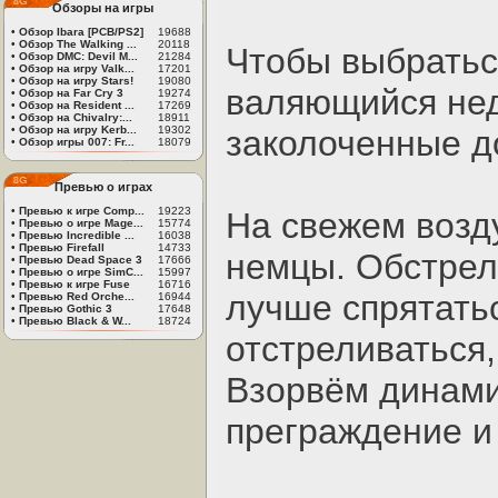
Обзоры на игры
•
Обзор Ibara [PCB/PS2]
19688
•
Обзор The Walking ...
20118
Чтобы выбратьс
•
Обзор DMC: Devil M...
21284
•
Обзор на игру Valk...
17201
•
Обзор на игру Stars!
19080
валяющийся нед
•
Обзор на Far Cry 3
19274
•
Обзор на Resident ...
17269
•
Обзор на Chivalry:...
18911
•
Обзор на игру Kerb...
19302
заколоченные д
•
Обзор игры 007: Fr...
18079
Превью о играх
•
Превью к игре Comp...
19223
На свежем возд
•
Превью о игре Mage...
15774
•
Превью Incredible ...
16038
•
Превью Firefall
14733
немцы. Обстрел
•
Превью Dead Space 3
17666
•
Превью о игре SimC...
15997
•
Превью к игре Fuse
16716
лучше спрятать
•
Превью Red Orche...
16944
•
Превью Gothic 3
17648
•
Превью Black & W...
18724
отстреливаться,
Взорвём динам
преграждение и