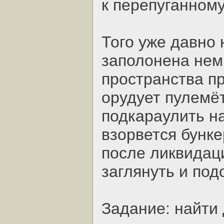
к перепуганному
Того уже давно 
заполонена нем
пространства п
орудует пулемё
подкараулить на
взорвется бунке
после ликвидаци
заглянуть и под
Задание: найти 