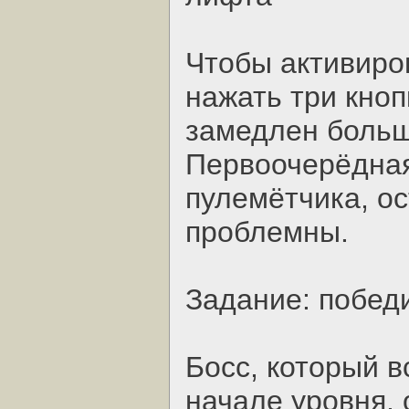
Чтобы активиро
нажать три кноп
замедлен больш
Первоочерёдная
пулемётчика, о
проблемны.
Задание: побед
Босс, который в
начале уровня, 