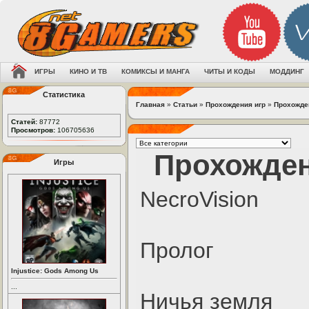
ИГРЫ
КИНО И ТВ
КОМИКСЫ И МАНГА
ЧИТЫ И КОДЫ
МОДДИНГ
Статистика
Главная
»
Статьи
»
Прохождения игр
»
Прохожде
Статей:
87772
Просмотров:
106705636
Прохожден
Игры
NecroVision
Пролог
Injustice: Gods Among Us
...
Ничья земля