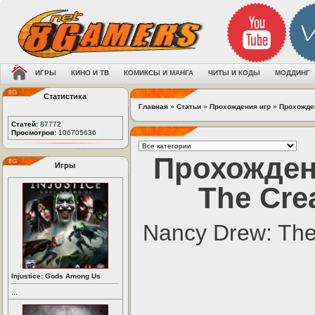
ИГРЫ
КИНО И ТВ
КОМИКСЫ И МАНГА
ЧИТЫ И КОДЫ
МОДДИНГ
Статистика
Главная
»
Статьи
»
Прохождения игр
»
Прохожден
Статей:
87772
Просмотров:
106705636
Прохожден
Игры
The Cre
Nancy Drew: The
Injustice: Gods Among Us
...