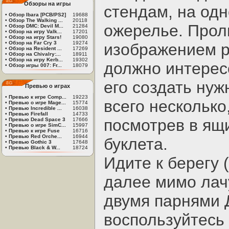
Обзоры на игры
стендам, на одн
•
Обзор Ibara [PCB/PS2]
19688
•
Обзор The Walking ...
20118
ожерелье. Прол
•
Обзор DMC: Devil M...
21284
•
Обзор на игру Valk...
17201
•
Обзор на игру Stars!
19080
•
Обзор на Far Cry 3
19274
изображением р
•
Обзор на Resident ...
17269
•
Обзор на Chivalry:...
18911
•
Обзор на игру Kerb...
19302
должно интерес
•
Обзор игры 007: Fr...
18079
его создать нуж
Превью о играх
•
Превью к игре Comp...
19223
всего несколько
•
Превью о игре Mage...
15774
•
Превью Incredible ...
16038
•
Превью Firefall
14733
посмотрев в ящ
•
Превью Dead Space 3
17666
•
Превью о игре SimC...
15997
•
Превью к игре Fuse
16716
•
Превью Red Orche...
16944
буклета.
•
Превью Gothic 3
17648
•
Превью Black & W...
18724
Идите к берегу 
далее мимо лачу
двумя парнями 
воспользуйтесь