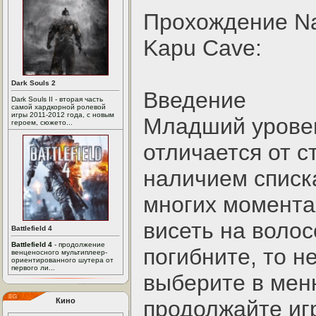
Прохождение Nan
Kapu Cave:
Dark Souls 2
Введение
Dark Souls II - вторая часть
самой хардкорной ролевой
игры 2011-2012 года, с новым
Младший уровен
героем, сюжето...
отличается от с
наличием списка
многих момента
висеть на волос
Battlefield 4
Battlefield 4
- продолжение
погибните, то н
венценосного мультиплеер-
ориентированного шутера от
первого ли...
выберите в мен
Кино
продолжайте игр