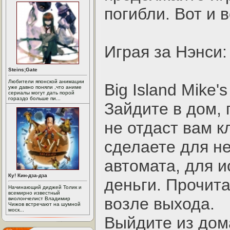
погибли. Вот и 
Играя за Нэнси:
Steins;Gate
Любители японской анимации
Big Island Mike's
уже давно поняли ,что аниме
сериалы могут дать порой
гораздо больше пи...
Зайдите в дом, 
не отдаст вам к
сделаете для н
автомата, для 
Ку! Кин-дза-дза
деньги. Прочита
Начинающий диджей Толик и
всемирно известный
возле выхода.
виолончелист Владимир
Чижов встречают на шумной
моск...
Выйдите из дом