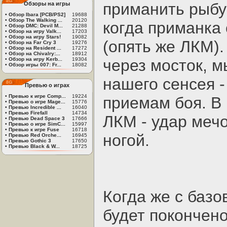
приманить рыбу
Обзоры на игры
•
Обзор Ibara [PCB/PS2]
19688
•
Обзор The Walking ...
20120
когда приманка 
•
Обзор DMC: Devil M...
21288
•
Обзор на игру Valk...
17203
•
Обзор на игру Stars!
19082
(опять же ЛКМ)
•
Обзор на Far Cry 3
19276
•
Обзор на Resident ...
17272
•
Обзор на Chivalry:...
18912
•
Обзор на игру Kerb...
19304
через мосток, м
•
Обзор игры 007: Fr...
18082
нашего сенсея -
Превью о играх
•
Превью к игре Comp...
19224
приемам боя. В 
•
Превью о игре Mage...
15776
•
Превью Incredible ...
16040
•
Превью Firefall
14734
ЛКМ - удар мечо
•
Превью Dead Space 3
17666
•
Превью о игре SimC...
15997
•
Превью к игре Fuse
16718
ногой.
•
Превью Red Orche...
16945
•
Превью Gothic 3
17650
•
Превью Black & W...
18725
Когда же с баз
будет покончено