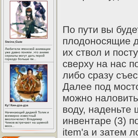
По пути вы буде
плодоносящие д
Steins;Gate
их ствол и пост
Любители японской анимации
уже давно поняли ,что аниме
сериалы могут дать порой
гораздо больше пи...
сверху на нас п
либо сразу съес
Далее под мосто
можно наловить 
Ку! Кин-дза-дза
воду, наденьте 
Начинающий диджей Толик и
всемирно известный
инвентаре (3) п
виолончелист Владимир
Чижов встречают на шумной
моск...
item'a и затем 