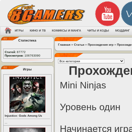
ИГРЫ
КИНО И ТВ
КОМИКСЫ И МАНГА
ЧИТЫ И КОДЫ
МОДДИНГ
Статистика
Главная
»
Статьи
»
Прохождения игр
»
Прохожден
Статей:
87772
Просмотров:
106763090
Прохожден
Игры
Mini Ninjas
Уровень один
Injustice: Gods Among Us
...
Начинается игра