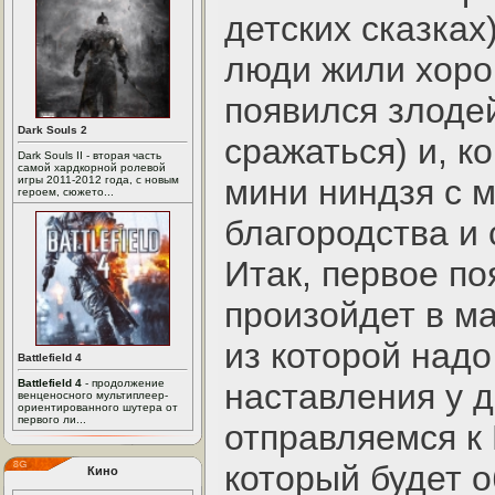
детских сказках
люди жили хорош
появился злоде
Dark Souls 2
сражаться) и, к
Dark Souls II - вторая часть
самой хардкорной ролевой
мини ниндзя с 
игры 2011-2012 года, с новым
героем, сюжето...
благородства и 
Итак, первое по
произойдет в м
из которой надо
Battlefield 4
Battlefield 4
- продолжение
наставления у 
венценосного мультиплеер-
ориентированного шутера от
первого ли...
отправляемся к 
который будет о
Кино