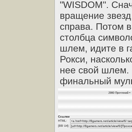
"WISDOM". Снач
вращение звезд 
справа. Потом 
столбца символ
шлем, идите в г
Рокси, наскольк
нее свой шлем. 
финальный муль
2980 Прочтений • 
Ссылки
HTML:
[BB Url]: