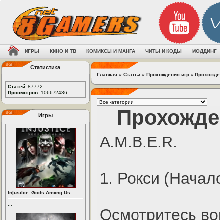
ИГРЫ
КИНО И ТВ
КОМИКСЫ И МАНГА
ЧИТЫ И КОДЫ
МОДДИНГ
Статистика
Главная
»
Статьи
»
Прохождения игр
»
Прохожден
Статей:
87772
Просмотров:
106672436
Прохожден
Игры
A.M.B.E.R.
1. Рокси (Начал
Injustice: Gods Among Us
...
Осмотритесь вок