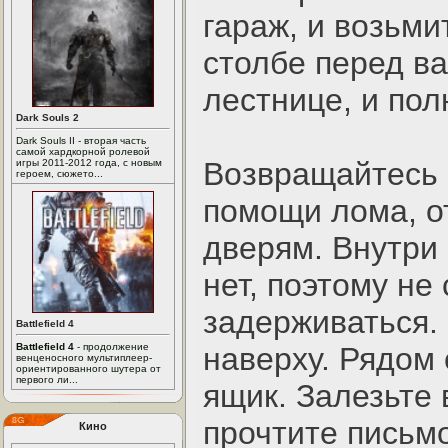
гараж, и возьми
столбе перед в
лестнице, и пол
Dark Souls 2
Dark Souls II - вторая часть
самой хардкорной ролевой
Возвращайтесь к
игры 2011-2012 года, с новым
героем, сюжето...
помощи лома, о
дверям. Внутри 
нет, поэтому не
задерживаться. 
Battlefield 4
Battlefield 4
- продолжение
наверху. Рядом
венценосного мультиплеер-
ориентированного шутера от
первого ли...
ящик. Залезьте в
прочтите письм
Кино