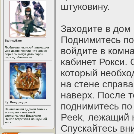
штуковину.
Заходите в дом 
Поднимитесь по
Steins;Gate
войдите в комна
Любители японской анимации
уже давно поняли ,что аниме
сериалы могут дать порой
гораздо больше пи...
кабинет Рокси. 
который необхо
на стене справа
наверх. После то
Ку! Кин-дза-дза
поднимитесь по 
Начинающий диджей Толик и
всемирно известный
Peek, лежащий н
виолончелист Владимир
Чижов встречают на шумной
моск...
Спускайтесь вни