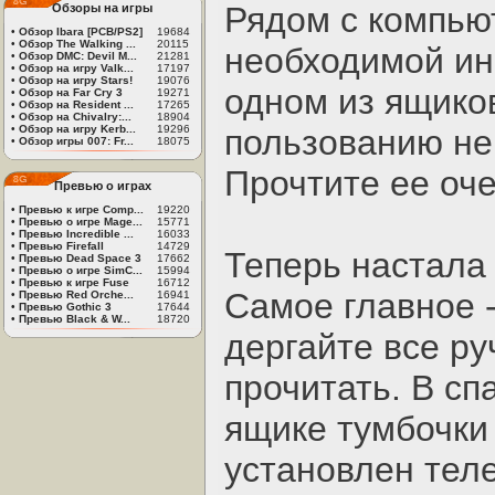
Рядом с компью
Обзоры на игры
•
Обзор Ibara [PCB/PS2]
19684
•
Обзор The Walking ...
20115
необходимой ин
•
Обзор DMC: Devil M...
21281
•
Обзор на игру Valk...
17197
•
Обзор на игру Stars!
19076
одном из ящиков
•
Обзор на Far Cry 3
19271
•
Обзор на Resident ...
17265
•
Обзор на Chivalry:...
18904
•
Обзор на игру Kerb...
19296
пользованию не
•
Обзор игры 007: Fr...
18075
Прочтите ее оч
Превью о играх
•
Превью к игре Comp...
19220
•
Превью о игре Mage...
15771
•
Превью Incredible ...
16033
•
Превью Firefall
14729
Теперь настала
•
Превью Dead Space 3
17662
•
Превью о игре SimC...
15994
•
Превью к игре Fuse
16712
Самое главное -
•
Превью Red Orche...
16941
•
Превью Gothic 3
17644
•
Превью Black & W...
18720
дергайте все ру
прочитать. В сп
ящике тумбочки 
установлен теле