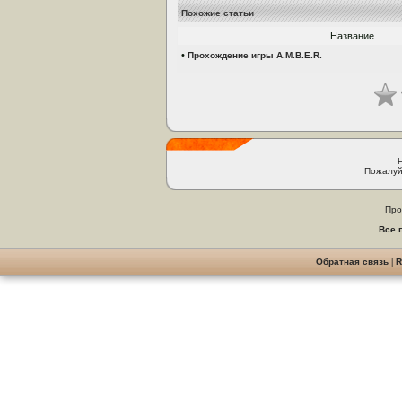
Похожие статьи
Название
•
Прохождение игры A.M.B.E.R.
Пожалуй
Про
Все 
Обратная связь
|