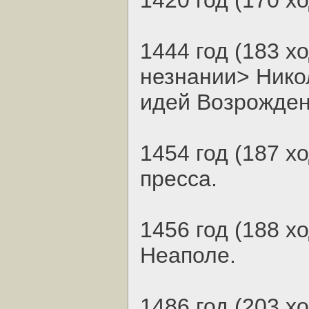
1420 год (170 х
1444 год (183 х
незнании> Никол
идей Возрожден
1454 год (187 х
пресса.
1456 год (188 х
Неаполе.
1486 год (203 х