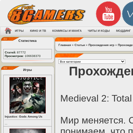
ИГРЫ
КИНО И ТВ
КОМИКСЫ И МАНГА
ЧИТЫ И КОДЫ
МОДДИНГ
Статистика
Главная
»
Статьи
»
Прохождения игр
»
Прохожден
Статей:
87772
Просмотров:
106638370
Прохожден
Игры
Medieval 2: Tota
Injustice: Gods Among Us
Мир меняется.
...
понимаем, что 