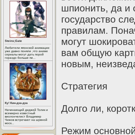
шпионить, да и
государство сле
правилам. Пона
могут шокироват
Steins;Gate
Любители японской анимации
вам общую карти
уже давно поняли ,что аниме
сериалы могут дать порой
гораздо больше пи...
новым, неизвед
Стратегия
Ку! Кин-дза-дза
Долго ли, коротк
Начинающий диджей Толик и
всемирно известный
виолончелист Владимир
Чижов встречают на шумной
моск...
Режим основной