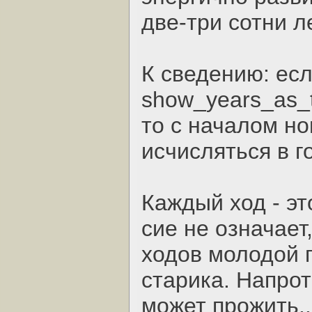
две-три сотни ле
К сведению: есл
show_years_as_tu
то с началом н
исчисляться в го
Каждый ход - эт
сие не означает
ходов молодой 
старика. Напрот
может прожить..