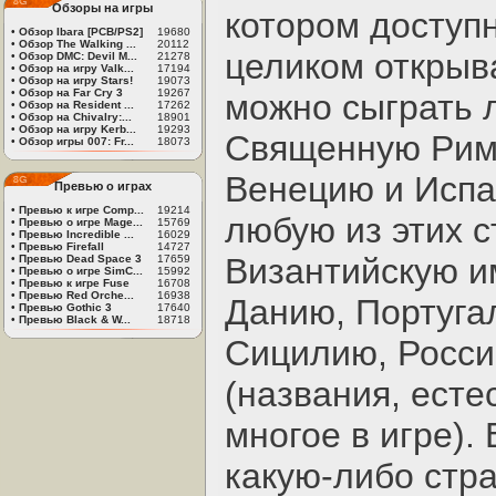
Обзоры на игры
котором доступн
•
Обзор Ibara [PCB/PS2]
19680
•
Обзор The Walking ...
20112
целиком открыва
•
Обзор DMC: Devil M...
21278
•
Обзор на игру Valk...
17194
•
Обзор на игру Stars!
19073
•
Обзор на Far Cry 3
19267
можно сыграть л
•
Обзор на Resident ...
17262
•
Обзор на Chivalry:...
18901
•
Обзор на игру Kerb...
19293
Священную Рим
•
Обзор игры 007: Fr...
18073
Венецию и Испа
Превью о играх
•
Превью к игре Comp...
19214
любую из этих с
•
Превью о игре Mage...
15769
•
Превью Incredible ...
16029
•
Превью Firefall
14727
Византийскую и
•
Превью Dead Space 3
17659
•
Превью о игре SimC...
15992
•
Превью к игре Fuse
16708
•
Превью Red Orche...
16938
Данию, Португа
•
Превью Gothic 3
17640
•
Превью Black & W...
18718
Сицилию, Росси
(названия, есте
многое в игре).
какую-либо стра