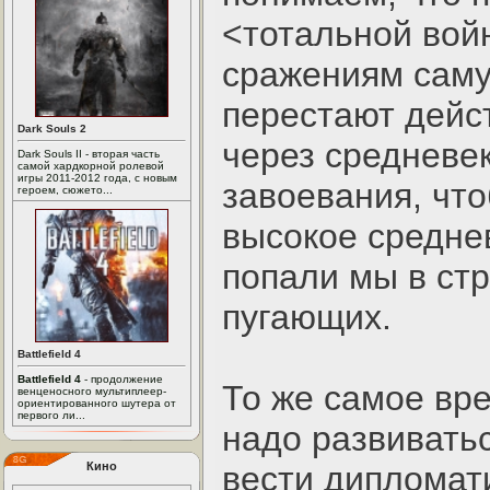
<тотальной вой
сражениям саму
перестают дейс
Dark Souls 2
через средневе
Dark Souls II - вторая часть
самой хардкорной ролевой
игры 2011-2012 года, с новым
завоевания, что
героем, сюжето...
высокое среднев
попали мы в стр
пугающих.
Battlefield 4
Battlefield 4
- продолжение
То же самое вре
венценосного мультиплеер-
ориентированного шутера от
первого ли...
надо развиватьс
Кино
вести дипломат