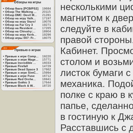
Обзоры на игры
несколькими ци
•
Обзор Ibara [PCB/PS2]
19684
•
Обзор The Walking ...
20115
магнитом к двер
•
Обзор DMC: Devil M...
21281
•
Обзор на игру Valk...
17197
•
Обзор на игру Stars!
19076
•
Обзор на Far Cry 3
19271
следуйте в каби
•
Обзор на Resident ...
17265
•
Обзор на Chivalry:...
18904
•
Обзор на игру Kerb...
19296
правой стороны
•
Обзор игры 007: Fr...
18075
Кабинет. Просм
Превью о играх
•
Превью к игре Comp...
19220
столом и возьми
•
Превью о игре Mage...
15771
•
Превью Incredible ...
16033
•
Превью Firefall
14729
листок бумаги 
•
Превью Dead Space 3
17662
•
Превью о игре SimC...
15994
•
Превью к игре Fuse
16712
•
Превью Red Orche...
16941
механика. Подо
•
Превью Gothic 3
17644
•
Превью Black & W...
18720
полке с краю в 
папье, сделанн
в гостиную к Дж
Расставшись с 