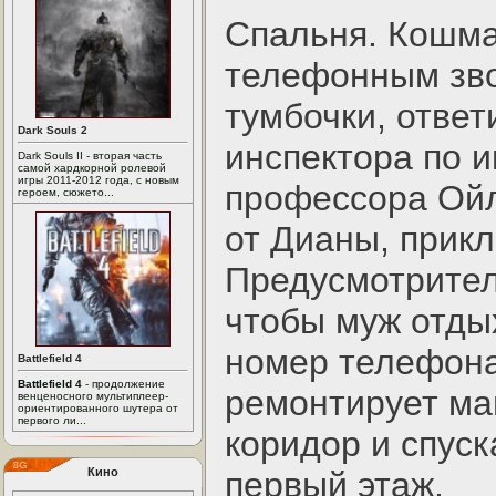
Спальня. Кошма
телефонным зво
тумбочки, ответ
Dark Souls 2
инспектора по и
Dark Souls II - вторая часть
самой хардкорной ролевой
игры 2011-2012 года, с новым
профессора Ойл
героем, сюжето...
от Дианы, прик
Предусмотрител
чтобы муж отдых
номер телефона
Battlefield 4
Battlefield 4
- продолжение
ремонтирует ма
венценосного мультиплеер-
ориентированного шутера от
первого ли...
коридор и спуск
Кино
первый этаж.