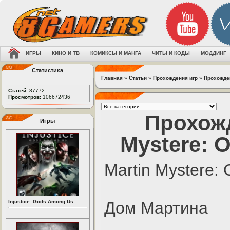
ИГРЫ
КИНО И ТВ
КОМИКСЫ И МАНГА
ЧИТЫ И КОДЫ
МОДДИНГ
Статистика
Главная
»
Статьи
»
Прохождения игр
»
Прохожден
Статей:
87772
Просмотров:
106672436
Прохожд
Игры
Mystere: O
Martin Mystere: 
Injustice: Gods Among Us
Дом Мартина
...