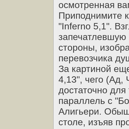
осмотренная ва
Приподнимите к
"Inferno 5,1". В
запечатлевшую Р
стороны, изобр
перевозчика ду
За картиной еще
4,13", чего (Ад
достаточно для 
параллель с "Б
Алигьери. Обыщ
столе, изъяв пр