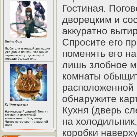
Гостиная. Погов
дворецким и со
аккуратно выти
Спросите его пр
Steins;Gate
Любители японской анимации
поменять его на
уже давно поняли ,что аниме
сериалы могут дать порой
гораздо больше пи...
лишь злобное м
комнаты обыщит
расположенной 
обнаружите кар
Ку! Кин-дза-дза
Кухня (дверь сл
Начинающий диджей Толик и
всемирно известный
на холодильник
виолончелист Владимир
Чижов встречают на шумной
моск...
коробки наверху