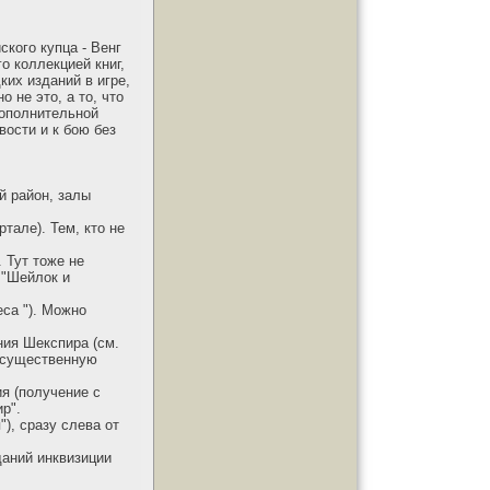
ского купца - Венг
о коллекцией книг,
ких изданий в игре,
 не это, а то, что
дополнительной
вости и к бою без
й район, залы
тале). Тем, кто не
 Тут тоже не
 "Шейлок и
еса "). Можно
ния Шекспира (см.
т существенную
ия (получение с
р".
), сразу слева от
даний инквизиции