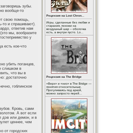
 заговоришь зубы.
 но вообще-то
Рецензия на Lost Chron...
ет свою помощь,
Игры, сделанные без любви и
ь-то и спрашивают).
старания, похожи на
нардо, ответив нам
воздушный шар – оболочка
(это мы, вообразите
есть, а внутри пусто. Lo...
гостеприимство у
а есть кое-что
жно убить поганцев,
е слишком в
вить, что вы в
но: достаточно
Рецензия на The Bridge
«Верх» и «низ» в The Bridge —
нечно, гоблинское
понятия относительные.
Прогуливаясь под аркой,
можно запросто перей...
зубов. Кровь, сами
золотом. А вот если
л дэв или демон, и в
мулет ценнее, чем
о от городских