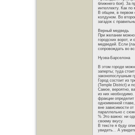
ближнего боя). За 
интеллекту. Как по 
В общем, в первом 
колдуном. Во второ
загадок с правильны
Верный медведь
При желании можно 
городских ворот, и
медведей. Если (ла
сопровождать во вс
Нуэва-Барселона
В этом городе можн
заперты; туда стои
законопослушным гр
Город состоит из тр
(Temple District) и 
Самое, вероятно, в
из них необходимо. 
фракции определит 
одноименной главе,
вне зависимости от
параллельно с сюж
% Это важно: ни од
своему вкусу.
В тексте я буду опи
увидеть... А увиде