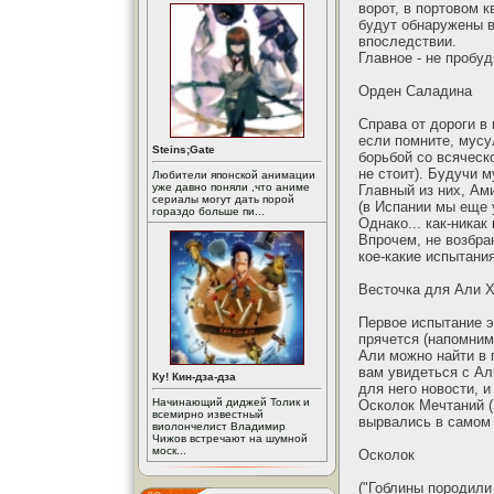
ворот, в портовом 
будут обнаружены в
впоследствии.
Главное - не пробу
Орден Саладина
Справа от дороги в
если помните, мусу
Steins;Gate
борьбой со всяческ
не стоит). Будучи 
Любители японской анимации
уже давно поняли ,что аниме
Главный из них, Ам
сериалы могут дать порой
(в Испании мы еще 
гораздо больше пи...
Однако... как-ника
Впрочем, не возбра
кое-какие испытания
Весточка для Али 
Первое испытание э
прячется (напомним
Али можно найти в 
вам увидеться с Али
Ку! Кин-дза-дза
для него новости, 
Начинающий диджей Толик и
Осколок Мечтаний (S
всемирно известный
вырвались в самом 
виолончелист Владимир
Чижов встречают на шумной
моск...
Осколок
("Гоблины породили