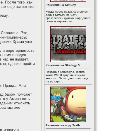
. После того, как
Рецензия на SimCity
 нам еще встретится
Когда месяц назад состоялся
тему.
релиз SimCity, по Сети
прокатилось цунами народного
гнева – глупые ош...
 Саладина. Это,
ики-тамплиеры:
ыцарями Храма уже
у и веротерпимость
к нему в орден.
з нас не выйдет.
но, однако, пройти
Рецензия на Strategy &...
Название Strategy & Tactics:
World War II вряд ли кому-то
знакомо. Зато одного взгляда
на ее скри...
у. Правда, Али
ред баром поможет
что у Амира есть
адание: отыскать
орых мы еле
Рецензия на игру Scrib...
нтичного и