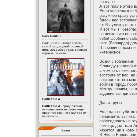
по душе.
А вот после этого 
Если уверены в себ
разумнее сразу уст
Здесь нас встречае
чтобы улизнуть от т
И вот мы в "безопа
на несколько вопро
Dark Souls 2
себе! Особенно заб
него (Леонардо) дом
Dark Souls II - вторая часть
самой хардкорной ролевой
В принципе, нам нич
игры 2011-2012 года, с новым
интересное.
героем, сюжето...
Возня с гоблинами
К западу (налево) 
а можно с ними пог
восторге от вас, но
восторге от его мас
войти в город, поб
Между прочим, не во
задание вы при это
Battlefield 4
Дэв и трупы
Battlefield 4
- продолжение
венценосного мультиплеер-
Еще одного убитого
ориентированного шутера от
понимаете, выпита.
первого ли...
побеседовать на эт
помощь даст вам Ам
кажется; ни в коем
Кино
В Нуэва-Барселоне 