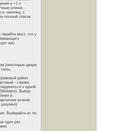
ения и +1 к
чные клинки...
 и, наконец, с
ден полный список
перейти мост, что у
 убивающего
удет вас
ом (некоторые двери
 силы,
, храмовый район
ортовый - справа.
соединиться к одной
(Wielders). Выбор
обнее в
арселоне всякий,
 разумно)
ия. Выбирайте их по
ше один раз
ами.