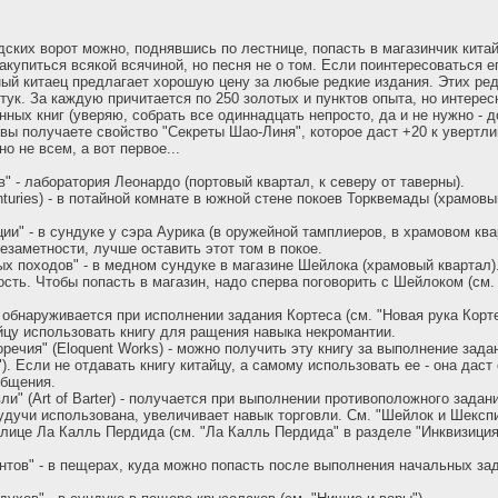
дских ворот можно, поднявшись по лестнице, попасть в магазинчик китай
акупиться всякой всячиной, но песня не о том. Если поинтересоваться ег
ный китаец предлагает хорошую цену за любые редкие издания. Этих ред
ук. За каждую причитается по 250 золотых и пунктов опыта, но интересно
нных книг (уверяю, собрать все одиннадцать непросто, да и не нужно - 
 вы получаете свойство "Секреты Шао-Линя", которое даст +20 к увертли
о не всем, а вот первое...
" - лаборатория Леонардо (портовый квартал, к северу от таверны).
nturies) - в потайной комнате в южной стене покоев Торквемады (храмовы
ии" - в сундуке у сэра Аурика (в оружейной тамплиеров, в храмовом квар
езаметности, лучше оставить этот том в покое.
ых походов" - в медном сундуке в магазине Шейлока (храмовый квартал).
сть. Чтобы попасть в магазин, надо сперва поговорить с Шейлоком (см.
- обнаруживается при исполнении задания Кортеса (см. "Новая рука Корт
йцу использовать книгу для ращения навыка некромантии.
оречия" (Eloquent Works) - можно получить эту книгу за выполнение зада
). Если не отдавать книгу китайцу, а самому использовать ее - она дас
общения.
ли" (Art of Barter) - получается при выполнении противоположного задан
удучи использована, увеличивает навык торговли. См. "Шейлок и Шекспи
 улице Ла Калль Пердида (см. "Ла Калль Пердида" в разделе "Инквизиция"
нтов" - в пещерах, куда можно попасть после выполнения начальных за