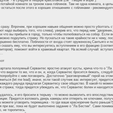
духов" - в сундуке в пещере крысолаков (см. "Нищие и воры").
в потайной комнате за троном хана гоблинов. Там не одна комната, а целы
е остаться после этого в хороших отношениях с гоблинами - рекомендуе
 сразу. Впрочем, при хорошем навыке общения можно просто уболтать с
от надо выбирать того, что слева), уверив его, что перед ним "дворяни
и что вы прибыли в город, только чтобы полюбоваться на собор. Если в
можно подкупить стражу. Но пускаться на такие крайности ни к чему, по
ршенно бесплатно. Поблизости от входа стоят оруженосец Сантьяго и п
и сказать ему, что вы интересуетесь вступлением в его фракцию (соотве
зиторов), поможет войти в храмовый квартал. На всякий случай: вступа
..
хот
вартала полоумный Сервантес яростно атакует кусты, крича что-то о "Ла
 что видели то же, что и он, и, когда Сервантес бросится бежать, следуй
попробуйте с ним поговорить. Достаточно "разговорчивый" герой на этом
ниться (let me lead); иначе, если такой спутник вас интересует, придетс
е каждого раунда предлагая Сервантесу свое общество. В какой-то моме
 стража; тогда придется убеждать их, что Сервантес болен и находитс
 удалось, и его бросили в тюрьму - то можно вызволить его впоследстви
иции. Придется взломать дверь камеры или отпереть ее ключами, полу
 можете уговорить тюремщика - то где ваше красноречие было раньше?)
я при вас, пока не будет выполнено задание о "Ла Бестии". Сами понима
, не торопитесь.