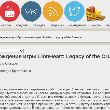
 И КОДЫ
МОДДИНГ
ГЕЙМДЕВ
РЕЦЕНЗИИ
САУНДТРЕКИ
ФАЙЛЫ
МЕ
ождения игр
»
Прохождение игры LionHeart: Legacy of the Crusader
ждение игры LionHeart: Legacy of the Cr
 the Crusader
аследие Крестоносца
естно, начинается в подземелье работорговцев. С первых же минут прихо
адо быстро выбраться из клетки, которую охраняет стражник. По большо
 любой способ сгодится. Стражника можно уговорить бежать прочь, а са
 вскрыть замок; нет ничего невозможного и в том, чтобы после краткой 
нем случае можно сперва прошибить дверь, а потом и пустую голову стр
ыстро сделать ноги... В общем, работает почти любой способ, выбирайте