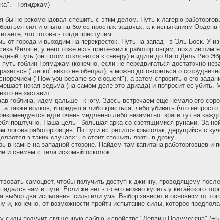
а". - Грямджам)
 я бы не рекомендовал спешить с этим делом. Путь к лагерю работоргов
браться сил и опыта на более простых задачах, а к испытаниям Ордена
итаете, что готовы - тогда приступим.
ь от города и выходим на перекресток. Путь на запад - в Эль-Боск. У и
сека Фелипе; у него тоже есть претензии к работорговцам, похитившим е
адный путь (он потом отклонится к северу) и идите до Лаго Дель Рио Эб
т путь гоблин Грямджам (конечно, если не передвигаться достаточно нез
разиться ("легко" никто не обещал), а можно договориться о сотрудниче
сноречием ("How you became so eloquent"), а затем спросить о его задани
 мешает некая ведьма (на самом деле это дриада) и попросит ее убить. 
икто не заставит.
вав гоблина, идем дальше - к югу. Здесь встречаем еще немало его соро
, а также волков, и придется либо красться, либо убивать (что непрост
 рекомендуется идти очень медленно либо незаметно: враги тут на кажд
ебя поштучно. Наша цель - большая арка со светящимися рунами. За не
ам логова работорговцев. По пути встретится крысолак, дерущийся с куч
делается в таких случаях: не стоит спешить лезть в драку...
ерь в камне на западной стороне. Найдем там капитана работорговцев и 
ие и снимем с тела искомый осколок.
твовать самоцвет, чтобы получить доступ к джинну, проводящему посл
падался нам в пути. Если же нет - то его можно купить у китайского тор
а выбор два испытания: силы или ума. Выбор зависит в основном от того
ну и, конечно, от возможности пройти испытание силы, которое предпол
у силы получит священную саблю и свойство "Дервиш Полумесяца" (+5