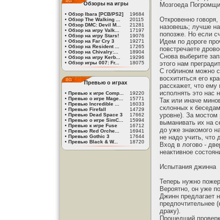
Обзоры на игры
Мозгоеда Погромщик
•
Обзор Ibara [PCB/PS2]
19684
Откровенно говоря,
•
Обзор The Walking ...
20115
•
Обзор DMC: Devil M...
21281
назовешь; лучше на
•
Обзор на игру Valk...
17197
попозже. Но если сч
•
Обзор на игру Stars!
19076
Идем по дороге проч
•
Обзор на Far Cry 3
19271
•
Обзор на Resident ...
17265
повстречаете дрово
•
Обзор на Chivalry:...
18904
Снова выберите зап
•
Обзор на игру Kerb...
19296
•
Обзор игры 007: Fr...
18075
этого нам прегради
С гоблином можно с
восхититься его кра
Превью о играх
расскажет, что ему
исполнять это нас н
•
Превью к игре Comp...
19220
•
Превью о игре Mage...
15771
Так или иначе мино
•
Превью Incredible ...
16033
склонных к беседам
•
Превью Firefall
14729
уровне). За мостом
•
Превью Dead Space 3
17662
•
Превью о игре SimC...
15994
выманивать их на с
•
Превью к игре Fuse
16712
до уже знакомого н
•
Превью Red Orche...
16941
•
Превью Gothic 3
17644
не надо учить, что 
•
Превью Black & W...
18720
Вход в логово - дв
неактивное состоян
Испытания джинна
Теперь нужно пожер
Вероятно, он уже по
Джинн предлагает н
предпочтительнее (
драку).
Прошедший проверк