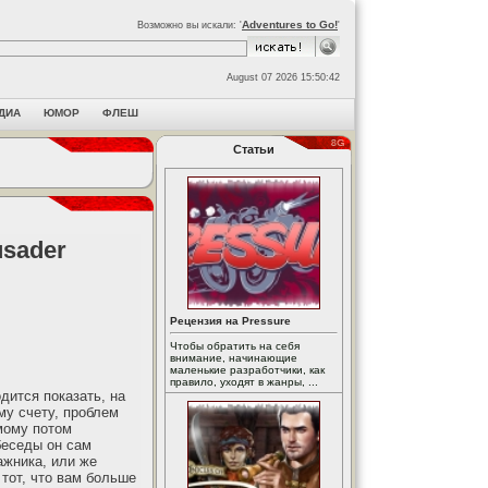
Adventures to Go!
Возможно вы искали: '
'
August 07 2026 15:50:42
ДИА
ЮМОР
ФЛЕШ
Статьи
usader
Рецензия на Pressure
Чтобы обратить на себя
внимание, начинающие
маленькие разработчики, как
правило, уходят в жанры, ...
дится показать, на
му счету, проблем
мому потом
беседы он сам
ажника, или же
 тот, что вам больше