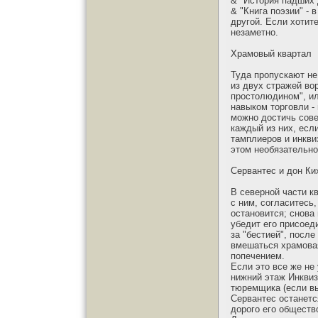
& "История падших 
& "Книга поэзии" - 
другой. Если хотит
незаметно.
Храмовый квартал
Туда пропускают не
из двух стражей вор
простолюдином", ил
навыком торговли - 
можно достичь сове
каждый из них, есл
тамплиеров и инкви
этом необязательно.
Сервантес и дон Ки
В северной части к
с ним, согласитесь,
остановится; снова 
убедит его присоеди
за "бестией", посл
вмешаться храмовая
попечением.
Если это все же не
нижний этаж Инквиз
тюремщика (если вы
Сервантес останетс
дорого его общество