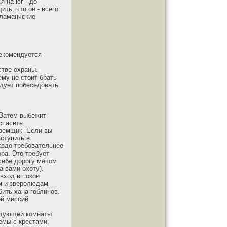
я на юг - до
ть, что он - всего
 ламанчские
рекомендуется
стве охраны.
ему не стоит брать
едует побеседовать
 Затем выбежит
спасите.
юремщик. Если вы
ступить в
раздо требовательнее
ра. Это требует
 себе дорогу мечом
а вами охоту).
вход в покои
ам и зверолюдам
бить хана гоблинов.
ой миссий
ледующей комнаты
лемы с крестами.