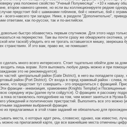
проверку ума положено свойство "Ученый Полумесяца" - +10 к навыку общ
мне, второе намного ценнее, но если вы коллекционируете редкие однору
случае предстоит бой с шаманами гоблинов, бой с нежитью, бой с ограми
м - всего-навсего три загадки. Ниже, в разделе "Дополнительно", приве
ми ответами, как по-русски, так и по-английски.
довольно быстро обзавестись первым спутником. Для этого надо только 
 оказаться на перекрестке. Там вы почти сразу же обнаружите охотника,
ской или таской) убедить его не трогать оставшегося мишку, зверюшка б
ех странствиях. И это вам, право же, не помешает.
о сделать много всего интересного. Стоит тщательно обойти дом за дом
т входить лишь ворам. Хотя выломать любую дверь можно и при помощи
ажданам это не рекомендуется).
ех частей: центральный район (Gate District), в него вы попадаете сразу
портовый район (Port District). От входа в город храмовый район - слева, п
ажное, что предстоит тут совершить - это определиться с фракцией. При
Эти фракции - инквизиция, храмовники (Knights Templar) и Посвященные 
всю середину игры (далее пути сойдутся). О фракциях я расскажу подр
 а пока остановлюсь поподробнее на том, чем может заняться в Нуэва-Б
 его убеждений и политических пристрастий. Выполнять все это можно (и
етными заданиями выбранной фракции.
но из предлагаемых в этой главе заданий не обязательно для прохожден
сывать места, о которых идет речь, словесно; однако, как известно, луч
ть можно на прилагаемой карте, где все важнейшие места отмечены цифр