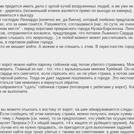
вам придется иметь дело с целой кучей вооруженных людей, и им уже не
е - деритесь (поганенький клинок валяется прямо по выходе из камеры),
ремиться к выходу.
т господин Леонардо (конечно же, да Винчи), который любезно предлага
ех, кто за нами гонится. Разумеется, соглашаемся (нас, по сути, не очен
сном месте" - перед воротами прекрасного города Нуэва-Барселона. Лео
сов, отправляется восвояси, предупредив, что потомок Львиного Сердца 
авно слышать это зверолюду...) в любой момент может рассчитывать на 
а, в портовом районе города.
то не мешает войти. А можем и не спешить с этим. В окрестностях город
от ворот можно найти парочку гоблинов над телом убитого стражника. Мо
оворить. Главный из них - тот, что с музыкальным именем Хрябжаб. Он н
 сердце его смягчится, если спросить его, он ли убил стража, а потом зая
терской работы. Тогда он дает задание пошпионить в городе. Это неслож
олтаться там немножко и вернуться обратно.
збраняется "сдать" гоблинов страже (поговорив с ребятами у ворот). Ко
м не выполните.
 вы можете отыскать к востоку от ворот; на шее обнаруживаются следы 
 Если сообщить об этом капитану стражи, можно получить энную сумму 
у тему с Амиром (см. ниже), то он предположит, что убийство осуществи
улет Пророка (+3 к общей защите, +4 к защите от рубящего оружия). А
 случае его не нужно продавать, он пригодится для выполнения заданий.
можно найти еще троих убитых с такими же симптомами: в доме недалек