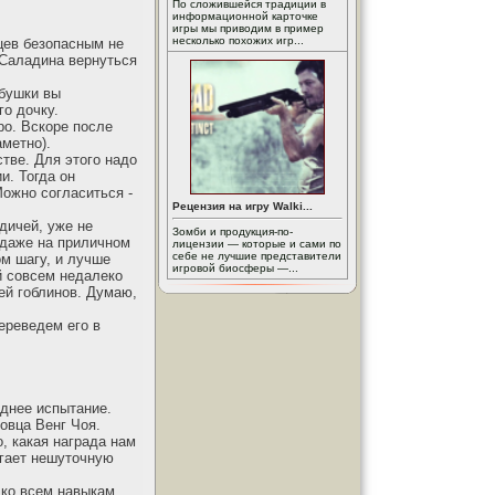
По сложившейся традиции в
информационной карточке
игры мы приводим в пример
несколько похожих игр...
цев безопасным не
 Саладина вернуться
збушки вы
го дочку.
ро. Вскоре после
аметно).
стве. Для этого надо
и. Тогда он
Можно согласиться -
Рецензия на игру Walki...
дичей, уже не
Зомби и продукция-по-
о даже на приличном
лицензии — которые и сами по
себе не лучшие представители
ом шагу, и лучше
игровой биосферы —...
й совсем недалеко
ей гоблинов. Думаю,
переведем его в
еднее испытание.
говца Венг Чоя.
, какая награда нам
агает нешуточную
 ко всем навыкам