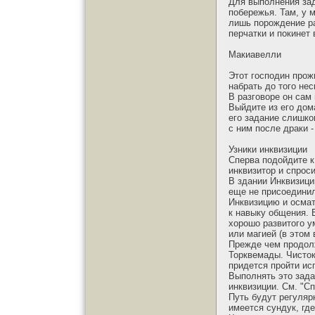
Для выполнения зада
побережья. Там, у м
лишь порождение ра
перчатки и покинет 
Макиавелли
Этот господин прож
набрать до того нес
В разговоре он сам
Выйдите из его дом
его задание слишко
с ним после драки 
Узники инквизиции
Сперва подойдите к
инквизитор и спроси
В здании Инквизици
еще не присоединил
Инквизицию и осмат
к навыку общения. 
хорошо развитого у
или магией (в этом 
Прежде чем продолж
Торквемады. Чисток
придется пройти исп
Выполнять это зада
инквизиции. См. "С
Путь будут регуляр
имеется сундук, где