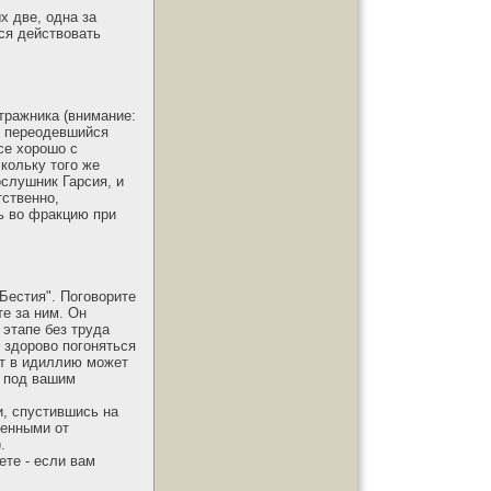
х две, одна за
тся действовать
тражника (внимание:
н, переодевшийся
се хорошо с
скольку того же
ослушник Гарсия, и
тственно,
ть во фракцию при
 Бестия". Поговорите
те за ним. Он
 этапе без труда
я здорово погоняться
нт в идиллию может
я под вашим
и, спустившись на
ченными от
.
ете - если вам