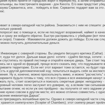
ния нужно пройти от городских ворот к перекрестку, а затем отправитьс
ельницы, вы повстречаете видение - дон Кихота. Его вам предстоит убеди
зума Сервантеса, или... победить в бою. Сервантес подарит вам за это
вас.
ивает в северо-западной части района. Знакомиться с ним не спешите: 
колько уровней.
 попросит вас о помощи и, если не последует возражений, наймет в каче
а и сразу же войдите обратно. Быстро расправьтесь с убийцами (вот поч
м скоро). Главное - Макиавелли должен дожить до победы. Если как сл
- можно получить дополнительные деньги.
 Инквизиции с северной стороны. Вы увидите бегущего еретика (Cathar).
т, куда тот делся. Дальше ваше дело: хотите - сдайте беглеца, хотите - 
и спуститесь по правой лестнице и откройте южную дверь. Там стоит т
ись ни к одной из фракций, проще всего сказать ему, что подумываете в
риваете территорию. Если нет этот вариант тоже остается, но будет го
Есть и другой дипломатический ход: попытаться выдать себя за инспекто
мения. Ну и, конечно, можно проскользнуть мимо, и можно "расчистить"
варианте будьте готовы к тому, что вся стража и вся инквизиция начнут з
ать путь, стоит осмотреться и поискать секретные двери: неподалеку - 
ровный человек легко заслужит его доверие, ну, а всяким там сильван
ытание огнем; но если уж оно пройдено - вы получите от него задание у
ние нужно совсем в другом месте; его можно отлично совместить с одн
пасение инквизитора Дарша".
но преграждать волшебные кресты. Однако в северо-западной части с
 хранится скипетр-ключ (Scepter of Chambers); этот скипетр решит проб