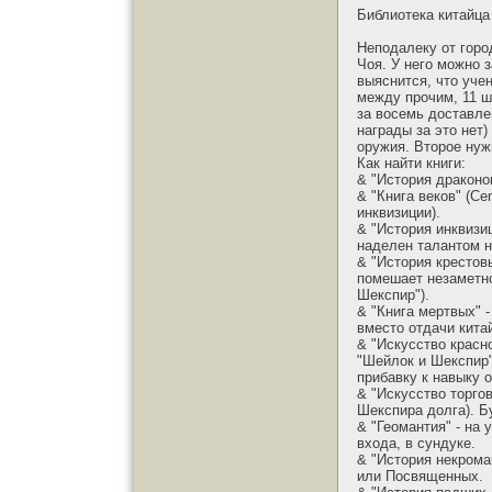
Библиотека китайца
Неподалеку от горо
Чоя. У него можно з
выяснится, что уче
между прочим, 11 шт
за восемь доставле
награды за это нет)
оружия. Второе нужн
Как найти книги:
& "История драконов
& "Книга веков" (Ce
инквизиции).
& "История инквизиц
наделен талантом н
& "История крестов
помешает незаметно
Шекспир").
& "Книга мертвых" 
вместо отдачи кита
& "Искусство красн
"Шейлок и Шекспир"
прибавку к навыку 
& "Искусство торгов
Шекспира долга). Б
& "Геомантия" - на
входа, в сундуке.
& "История некрома
или Посвященных.