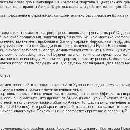
квартале около дома Шекспира и в храмовом квартале в центральном доме
се три тела, правота Амира будет доказана: это действительно дэв. Он
дить подозрения в стражниках, слишком активно расспрашивая их на эту 
 город стоит несколько шатров, где остановилась группа рыцарей Ордена
льманская организация, занятая примерно тем же, чем местные храмовн
ой нечистью (нет-нет, проблема отбития у сарацин Иерусалима перед р
мусульманами, рыцари Саладина не приветствуются в Нуэва-Барселоне.
ир, с охотой вступает в беседу, демонстрируя отличные манеры, культур
успеем по ней соскучиться). Неудивительно, что многие здесь просятся 
к мы все же не исповедуем религии Пророка, а потому рыцарь Саладина и
няется попробовать получить низшую ступень посвящения. Для этого нуж
...
Хубана
лементарно: найти в городе некоего Али Хубана и передать ему весточк
, мусульмане в городе - нежелательные лица).
портовом квартале (восточная часть города), в таверне. Официантка пе
, если вы объясните, что пришли от Амира (иначе - увы). Скажите Али, 
и отнесите полученное письмо обратно Амиру. Тот даст вам следующее з
hard of Dreams), который хранится у работорговцев - тех самых, от кот
начале своего пути. Почему бы и не совместить приятное с полезным?
 величайших философов мира: Кровожада Печального, Костогрыза Педа