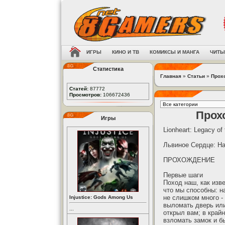
ИГРЫ
КИНО И ТВ
КОМИКСЫ И МАНГА
ЧИТЫ
Статистика
Главная
»
Статьи
»
Прох
Статей:
87772
Просмотров:
106672436
Прохо
Игры
Lionheart: Legacy of
Львиное Сердце: Н
ПРОХОЖДЕНИЕ
Первые шаги
Поход наш, как изв
что мы способны: н
не слишком много -
Injustice: Gods Among Us
выломать дверь или
...
открыл вам; в край
взломать замок и б