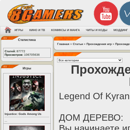
ИГРЫ
КИНО И ТВ
КОМИКСЫ И МАНГА
ЧИТЫ И КОДЫ
МОДДИНГ
Статистика
Главная
»
Статьи
»
Прохождения игр
»
Прохожден
Статей:
87772
Просмотров:
106705636
Прохожде
Игры
Legend Of Kyran
Injustice: Gods Among Us
ДОМ ДЕРЕВО:
...
Вы начинаете иг