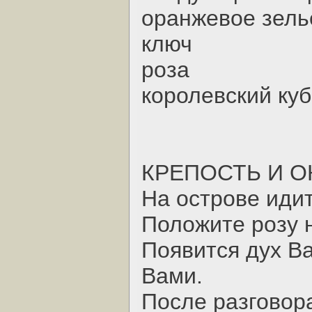
оранжевое зель
ключ
роза
королевский куб
КРЕПОСТЬ И О
Hа острове иди
Положите розу н
Появится дух В
Вами.
После разговора