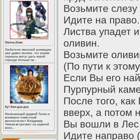
Возьмите слезу 
Идите на право.
Листва упадет и
оливин.
Steins;Gate
Любители японской анимации
Возьмите оливин
уже давно поняли ,что аниме
сериалы могут дать порой
гораздо больше пи...
(По пути к этом
Если Вы его най
Пурпурный каме
После того, как
Ку! Кин-дза-дза
вверх, а потом 
Начинающий диджей Толик и
всемирно известный
Вы вошли в Лес 
виолончелист Владимир
Чижов встречают на шумной
моск...
Идите направо (