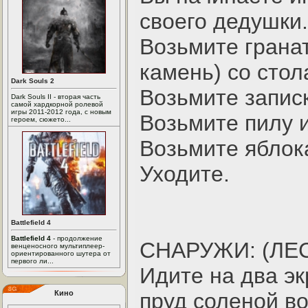
своего дедушки.
Возьмите грана
камень) со стол
Dark Souls 2
Возьмите записк
Dark Souls II - вторая часть
самой хардкорной ролевой
игры 2011-2012 года, с новым
Возьмите пилу и
героем, сюжето...
Возьмите яблок
Уходите.
Battlefield 4
Battlefield 4
- продолжение
СHАРУЖИ: (ЛЕС
венценосного мультиплеер-
ориентированного шутера от
первого ли...
Идите на два эк
Кино
пруд соленой в