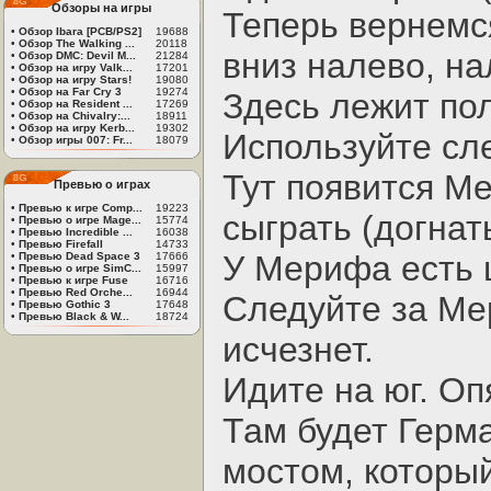
Обзоры на игры
Теперь вернемс
•
Обзор Ibara [PCB/PS2]
19688
•
Обзор The Walking ...
20118
вниз налево, на
•
Обзор DMC: Devil M...
21284
•
Обзор на игру Valk...
17201
•
Обзор на игру Stars!
19080
•
Обзор на Far Cry 3
19274
Здесь лежит по
•
Обзор на Resident ...
17269
•
Обзор на Chivalry:...
18911
•
Обзор на игру Kerb...
19302
Используйте сле
•
Обзор игры 007: Fr...
18079
Тут появится М
Превью о играх
•
Превью к игре Comp...
19223
сыграть (догнать
•
Превью о игре Mage...
15774
•
Превью Incredible ...
16038
•
Превью Firefall
14733
У Мерифа есть 
•
Превью Dead Space 3
17666
•
Превью о игре SimC...
15997
•
Превью к игре Fuse
16716
•
Превью Red Orche...
16944
Следуйте за Мер
•
Превью Gothic 3
17648
•
Превью Black & W...
18724
исчезнет.
Идите на юг. Оп
Там будет Герм
мостом, которы