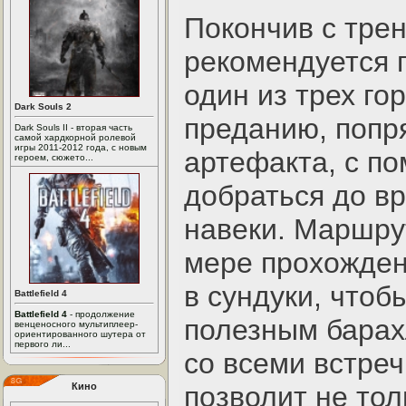
Покончив с трен
рекомендуется 
один из трех гор
Dark Souls 2
преданию, попр
Dark Souls II - вторая часть
самой хардкорной ролевой
игры 2011-2012 года, с новым
артефакта, с п
героем, сюжето...
добраться до вр
навеки. Маршру
мере прохожден
в сундуки, чтоб
Battlefield 4
Battlefield 4
- продолжение
полезным барах
венценосного мультиплеер-
ориентированного шутера от
первого ли...
со всеми встре
Кино
позволит не то