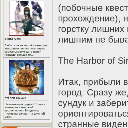
(побочные квест
прохождение), н
горстку лишних 
лишним не быва
Steins;Gate
Любители японской анимации
уже давно поняли ,что аниме
сериалы могут дать порой
гораздо больше пи...
The Harbor of Si
Итак, прибыли 
город. Сразу же
Ку! Кин-дза-дза
сундук и забери
Начинающий диджей Толик и
всемирно известный
ориентироватьс
виолончелист Владимир
Чижов встречают на шумной
моск...
странные виден