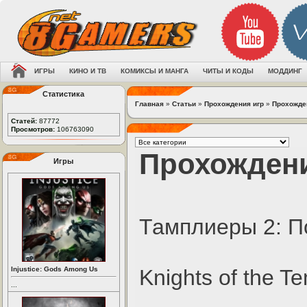
ИГРЫ
КИНО И ТВ
КОМИКСЫ И МАНГА
ЧИТЫ И КОДЫ
МОДДИНГ
Статистика
Главная
»
Статьи
»
Прохождения игр
»
Прохожден
Статей:
87772
Просмотров:
106763090
Прохождени
Игры
Тамплиеры 2: П
Injustice: Gods Among Us
Knights of the T
...