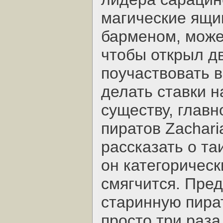
магические ящик
барменом, может
чтобы открыл дв
поучаствовать 
делать ставки н
существу, главн
пиратов Zachari
рассказать о та
он категорическ
смягчится. Пред
старинную пира
просто три раза