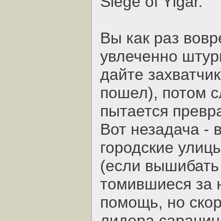
Siege of Ylgar.
Вы как раз вов
увлеченно штур
дайте захватчи
пошел), потом 
пытается превр
Вот незадача - 
городские улицы
(если вышибать 
томившиеся за 
помощь, но ско
лидера сарацин