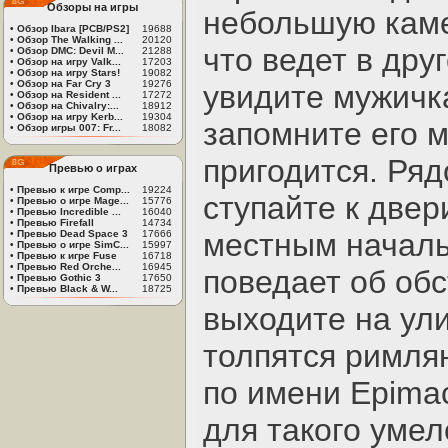
Обзоры на игры
небольшую каме
•
Обзор Ibara [PCB/PS2]
19688
•
Обзор The Walking ...
20120
что ведет в дру
•
Обзор DMC: Devil M...
21288
•
Обзор на игру Valk...
17203
•
Обзор на игру Stars!
19082
•
Обзор на Far Cry 3
19276
увидите мужичка
•
Обзор на Resident ...
17272
•
Обзор на Chivalry:...
18912
•
Обзор на игру Kerb...
19304
запомните его 
•
Обзор игры 007: Fr...
18082
пригодится. Ряд
Превью о играх
•
Превью к игре Comp...
19224
ступайте к двер
•
Превью о игре Mage...
15776
•
Превью Incredible ...
16040
•
Превью Firefall
14734
местным началь
•
Превью Dead Space 3
17666
•
Превью о игре SimC...
15997
•
Превью к игре Fuse
16718
•
Превью Red Orche...
16945
поведает об обс
•
Превью Gothic 3
17650
•
Превью Black & W...
18725
выходите на улиц
толпятся римлян
по имени Epimac
для такого умел