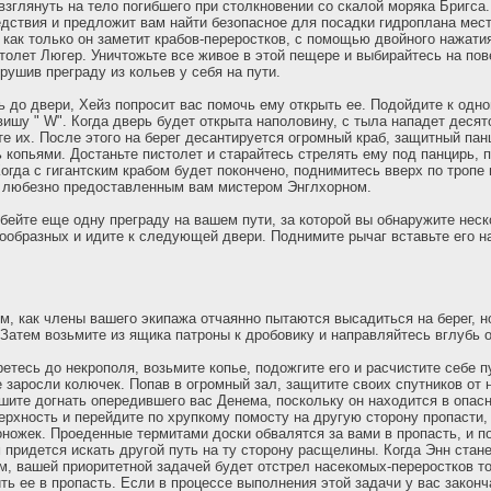
взглянуть на тело погибшего при столкновении со скалой моряка Бригса.
едствия и предложит вам найти безопасное для посадки гидроплана мест
 как только он заметит крабов-переростков, с помощью двойного нажати
столет Люгер. Уничтожьте все живое в этой пещере и выбирайтесь на пов
рушив преграду из кольев у себя на пути.
ь до двери, Хейз попросит вас помочь ему открыть ее. Подойдите к одно
ишу " W". Когда дверь будет открыта наполовину, с тыла нападет десято
те их. После этого на берег десантируется огромный краб, защитный пан
 копьями. Достаньте пистолет и старайтесь стрелять ему под панцирь, 
Когда с гигантским крабом будет покончено, поднимитесь вверх по тропе 
, любезно предоставленным вам мистером Энглхорном.
бейте еще одну преграду на вашем пути, за которой вы обнаружите неск
ообразных и идите к следующей двери. Поднимите рычаг вставьте его на
м, как члены вашего экипажа отчаянно пытаются высадиться на берег, н
Затем возьмите из ящика патроны к дробовику и направляйтесь вглубь о
етесь до некрополя, возьмите копье, подожгите его и расчистите себе п
 заросли колючек. Попав в огромный зал, защитите своих спутников от 
шите догнать опередившего вас Денема, поскольку он находится в опасн
ерхность и перейдите по хрупкому помосту на другую сторону пропасти,
оножек. Проеденные термитами доски обвалятся за вами в пропасть, и 
придется искать другой путь на ту сторону расщелины. Когда Энн стан
, вашей приоритетной задачей будет отстрел насекомых-переростков то
ь ее в пропасть. Если в процессе выполнения этой задачи у вас законча