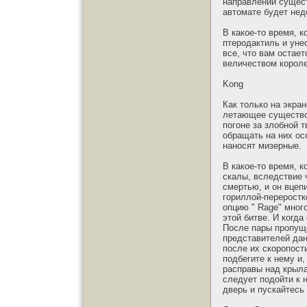
направлении сущест
автомате будет нед
В какое-то время, 
птеродактиль и уне
все, что вам остае
величеством короле
Kong
Как только на экран
летающее существо,
погоне за злобной 
обращать на них осо
наносят мизерные.
В какое-то время, 
скалы, вследствие ч
смертью, и он вцеп
гориллой-переростк
опцию " Rage" мног
этой битве. И когд
После пары пропуще
представителей дан
после их скоропост
подбегите к нему и
расправы над крыла
следует подойти к 
дверь и пускайтесь 