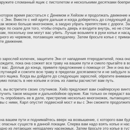
аружите сломанный ящик с пистолетом и несколькими десятками боепри
которое время расстаться с Денемом и Хейзом и продолжать движение 
 с Энн. Вместе с ней идите дальше и когда доберетесь до следующей д
 как можно больше многоножек, а заодно убрать препятствие с дороги. З
ерх по скале для того, чтобы открыть дверь и входите внутрь, но не сто
ам, поскольку они могут вас убить. Лучше возьмите в руки копье и наса
дного из червяков, ползающих неподалеку. Затем бросьте копье с прима
те движение.
о зарослей колючек, защитите Энн от нападения птеродактилей, пока он
дождите, пока она сожжет все траву на вашем пути и смело прыгайте в в
т вас. Доплыв до конца, примите предложение о помощи от Энн и она вы
спутницей и сожгите всю траву в пределах досягаемости и не забудьте з
того ящика. Когда вы дойдете до следующих зарослей, обратите вниман
имо попасть в нее копьем и огонь из лампы расчистит вам путь.
, вы встретите своих спутников. Хейз предложит вам снайперскую винто
лучить такое мощное и дальнобойное оружие. Как только он передаст вам
ть опробовать ее в деле, пристрелив несколько многоножек, пытающихс
вы с ними, Карл опустит подвесной мост и вы с Энн сможете продолжит
 на вашем пути и поднимайтесь вверх на возвышение, с которого вам бу
х опасных существ в данной локации. Сперва вам надо взять копье и нас
одно из летающих неподалеку насекомых. Затем бросьте это копье в гус