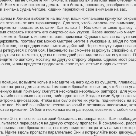
алению, вы не сможете им помочь, а ваши копья и автоматные очереди не
й. Все что вам остается делать - это бежать, поскольку, разобравшись 
 экипажа судна Venture, хищник переключит свое внимание на вас.
Карлом и Хейзом выбежите на поляну, ваши компаньоны примутся откры
ся отгонять от них тираннозавра. Для того, чтобы отвлечь его внимание,
примется поедать их останки. Как только Т - Rex окончит свою трапезу, 
ремя стараясь избегать его смертоносных укусов. Через несколько минут
ы сможете бросить исполнять роль приманки. Однако ставшая на пути х
держивать, поэтому как можно быстрее бегите в убежище и, зайдя по поя
ей стене, не предпринимая никаких действий. Через минуту тираннозавр
и ретируется с поля боя. Наконец-то вы сможете вздохнуть спокойно и, 
ернуться на то место, где вы в последний раз видели ваших спутников. 
ейдите по шаткому мостику на другую сторону обрыва. Однако мост раз
ьонов, и вам придется продолжать свое путешествие в одиночестве.
 локации, возьмите копье и насадите на него одно из существ, плавающ
рите патроны для автомата Томпсон и бросайте копье так, чтобы оно уп
енную вами приманку сбегутся несколько небольших рапторов, для уби
ь либо несколько патронов, либо одно копье. Когда с ними будет поконч
а-тройка динозавров. Чтобы вам было легче их убить, поднимитесь на в
от вас. На ней вы найдете несколько копий и летающих насекомых, ко
стве приманки. Отбейте несколько волн рапторов, возьмите с собой копь
етите Энн, в погоню за которой бросились велоцерапторы. Вам необходи
а пытается перебраться на другую сторону пропасти. К сожалению, расс
 прицельного броска копья, поэтому придется потратить на них некотор
та. Идите вдоль пропасти параллельно Энн и истребляйте всех движущи