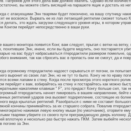
в. Патронов для этого дела вам должно хватить. Однако если количест
остаточно, вы можете сбить висящий на парашюте ящик и достать из нег
когда с атакующими Энн тварями будет покончено, на вашу спутницу нак
сет ее восвояси. Вырвать ее из лап летающей рептилии сможет только К
тся делать, это ждать загрузки следующего уровня игры, в котором упра
м Конгом перейдет непосредственно в ваши руки.
е вашего монитора появится Конг, вам следует, прыгая с ветки на ветку,
 похитившее Энн, иначе, если вы будете медлить, оно постарается уби
тварью на вас будут набрасываться птеродактили размером помельче, од
бого внимания, так как сбросить вас в пропасть они не смогут, да и по
когда огромному птеродактилю надоест скрываться от погони, он попытае
его выронит из своих лап Энн, но не тут то было. Конгу не по нраву пог
ится всеми лапами в стену. Когда после просмотра этого короткого роли
ом перейдет к вам, взбирайтесь на стену и постарайтесь как можно быст
ократными нажатиями клавиши " F", это придаст Конгу больше сил, так 
а огромный птеродактиль начнет пикировать в вашем направлении, бейте
нных рептилией ударов она вызовет подкрепление, состоящее из боле
ного вида крылатых рептилий. Разобраться с ними не составит большого
ижной кончины принимайтесь за их старшего собрата. Повалив птеродак
, многократно нажимая левую кнопку мыши (по умолчанию), оторвите ем
тыми тварями уберите со своего пути преграждающую дверь колонну. Д
ней вплотную и несколько раз быстро нажать ПКМ. Затем выбейте неско
в погоню за Энн.