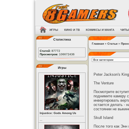
ИГРЫ
КИНО И ТВ
КОМИКСЫ И МАНГА
ЧИТЫ
Статистика
Главная
»
Статьи
»
Прох
Статей:
87772
Просмотров:
106672436
Игры
Peter Jackson's Kin
The Venture
Посмотрите вступит
поднимите камеру с
инвертировать верт
остается делать - 
состоянии не выкине
Injustice: Gods Among Us
Skull Island
...
После того как Энн 