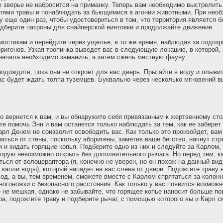
е зверье не набросится на приманку. Теперь вам необходимо выстрелить
лями травы и понаблюдать за бьющимися в агонии животными. При нео
у еще один раз, чтобы удостовериться в том, что территория является б
одберите патроны для снайперской винтовки и продолжайте движение.
мостикам и перейдите через ущелье, в то же время, наблюдая за подоз
игенов. Узкая тропинка выведет вас в следующую локацию, в которой, 
ачала необходимо заманить, а затем сжечь местную фауну.
подождите, пока она не откроет для вас дверь. Прыгайте в воду и плыв
вас будет ждать толпа туземцев. Буквально через несколько мгновений в
о вернется к вам, и вы обнаружите себя привязанным к жертвенному ст
е помочь Энн и вам останется только наблюдать за тем, как ее заберет 
арл Денем не соизволит освободить вас. Как только это произойдет, вам
аться от стены, поскольку аборигены, заметив ваше бегство, начнут стр
 и кидать горящие копья. Подберите одно из них и следуйте за Карлом, 
торую невозможно открыть без дополнительного рычага. Но перед тем, ка
ться от велоцераптора (я, конечно не уверен, но он похож на данный ви
 капли воды), который нападет на вас слева от двери. Подожгите траву н
ход, а вы, тем временем, сможете вместе с Карлом спрятаться за колон
ногоножки с безопасного расстояния. Как только у вас появится возможн
те не мешкая, однако не забывайте, что горящее копье наносит больше п
ра, подожгите траву и подберите рычаг, с помощью которого вы и Карл 