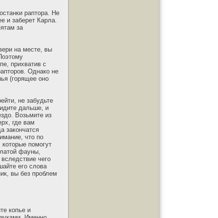
останки раптора. Не
ее и заберет Карла.
ятам за
вери на месте, вы
 Поэтому
пе, прихватив с
рапторов. Однако не
пья (горящее оно
ейти, не забудьте
 идите дальше, и
ездо. Возьмите из
рх, где вам
да закончатся
имание, что по
 которые помогут
ылатой фауны,
, вследствие чего
шайте его слова
ик, вы без проблем
те копье и
пауками. Именно