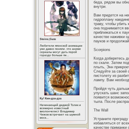
беда, рядом вы обн
внутри.
Вам придется на не
гидроплану наедине
траву, чтобы убить
она поднимается вв
приближаться к паук
качестве наживки о
Steins;Gate
пауков и продолжай
Любители японской анимации
уже давно поняли ,что аниме
Scorpions
сериалы могут дать порой
гораздо больше пи...
Когда доберетесь д
по скале. Затем по
плыть, Энн прикрое
Следуйте за своей 
пистолету из разби
лампу. Вам необход
Пройдя чуть дальше
упускать шанс запо
появится возможнос
Ку! Кин-дза-дза
тыла. После распра
Начинающий диджей Толик и
всемирно известный
The Wall
виолончелист Владимир
Чижов встречают на шумной
моск...
Устраните преграду
избавляться от все
качестве приманки 