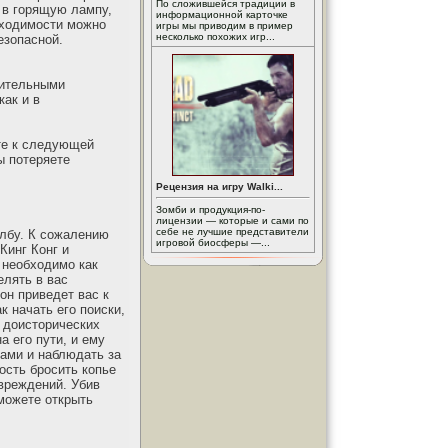
По сложившейся традиции в
 в горящую лампу,
информационной карточке
бходимости можно
игры мы приводим в пример
несколько похожих игр...
езопасной.
рительными
как и в
ите к следующей
ы потеряете
Рецензия на игру Walki...
Зомби и продукция-по-
лицензии — которые и сами по
себе не лучшие представители
олбу. К сожалению
игровой биосферы —...
Кинг Конг и
 необходимо как
елять в вас
он приведет вас к
к начать его поиски,
д доисторических
а его пути, и ему
нами и наблюдать за
ость бросить копье
овреждений. Убив
сможете открыть