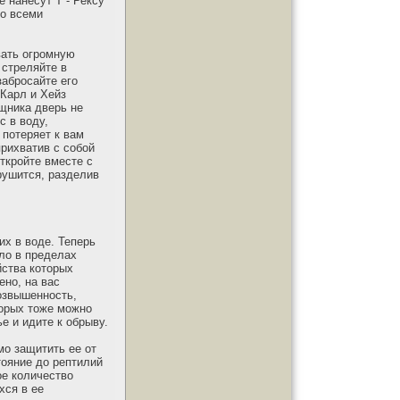
 нанесут Т - Рексу
со всеми
вать огромную
 стреляйте в
забросайте его
 Карл и Хейз
ищника дверь не
с в воду,
 потеряет к вам
прихватив с собой
Откройте вместе с
рушится, разделив
их в воде. Теперь
ало в пределах
йства которых
ено, на вас
озвышенность,
торых тоже можно
е и идите к обрыву.
мо защитить ее от
тояние до рептилий
ое количество
хся в ее