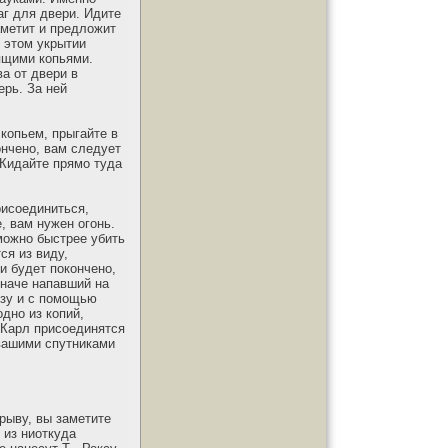
аг для двери. Идите
аметит и предложит
В этом укрытии
рящими копьями.
а от двери в
ерь. За ней
копьем, прыгайте в
ончено, вам следует
 Кидайте прямо туда
рисоединиться,
, вам нужен огонь.
 можно быстрее убить
ся из виду,
и будет покончено,
иначе напавший на
йзу и с помощью
дно из копий,
 Карл присоединятся
 вашими спутниками
рыву, вы заметите
 из ниоткуда