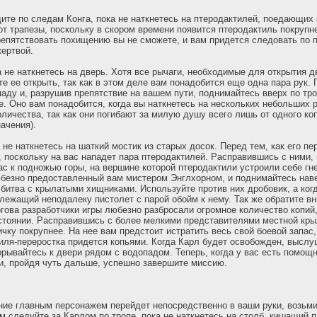
ите по следам Конга, пока не наткнетесь на птеродактилей, поедающих 
 от трапезы, поскольку в скором времени появится птеродактиль покрупн
епятствовать похищению вы не сможете, и вам придется следовать по п
жертвой.
а не наткнетесь на дверь. Хотя все рычаги, необходимые для открытия д
те ее открыть, так как в этом деле вам понадобится еще одна пара рук.
паду и, разрушив препятствие на вашем пути, поднимайтесь вверх по тро
е. Оно вам понадобится, когда вы наткнетесь на нескольких небольших 
оличества, так как они погибают за милую душу всего лишь от одного ко
начения).
не наткнетесь на шаткий мостик из старых досок. Перед тем, как его пер
е, поскольку на вас нападет пара птеродактилей. Расправившись с ними,
ас к подножью горы, на вершине которой птеродактили устроили себе гн
безно предоставленный вам мистером Энглхорном, и поднимайтесь наве
 битва с крылатыми хищниками. Используйте против них дробовик, а ког
 лежащий неподалеку пистолет с парой обойм к нему. Так же обратите вн
гова разработчики игры любезно разбросали огромное количество копий,
стоянии. Расправившись с более мелкими представителями местной кр
ичку покрупнее. На нее вам предстоит истратить весь свой боевой запас
иля-переростка придется копьями. Когда Карл будет освобожден, выслу
орывайтесь к двери рядом с водопадом. Теперь, когда у вас есть помощн
 и, пройдя чуть дальше, успешно завершите миссию.
ние главным персонажем перейдет непосредственно в ваши руки, возьми
ем следуйте за Карлом по тропе, пока не наткнетесь на столб, кишащий 