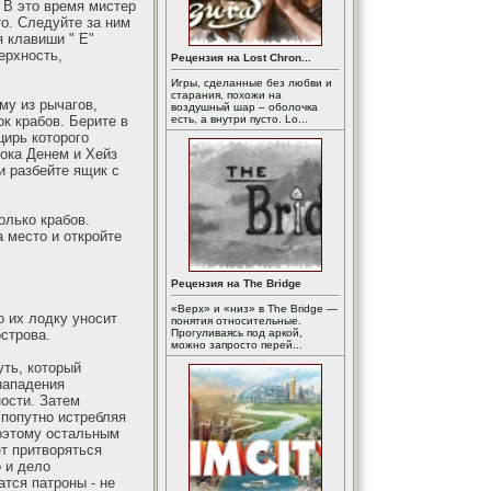
 В это время мистер
о. Следуйте за ним
я клавиши " E"
ерхность,
Рецензия на Lost Chron...
Игры, сделанные без любви и
старания, похожи на
му из рычагов,
воздушный шар – оболочка
к крабов. Берите в
есть, а внутри пусто. Lo...
цирь которого
пока Денем и Хейз
и разбейте ящик с
олько крабов.
 место и откройте
Рецензия на The Bridge
«Верх» и «низ» в The Bridge —
о их лодку уносит
понятия относительные.
строва.
Прогуливаясь под аркой,
можно запросто перей...
уть, который
нападения
ости. Затем
 попутно истребляя
поэтому остальным
ет притворяться
 и дело
тся патроны - не