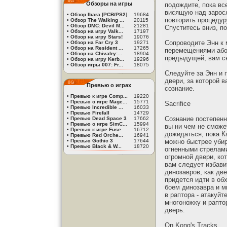
Обзоры на игры
подождите, пока вс
висящую над зарос
•
Обзор Ibara [PCB/PS2]
19684
повторить процедур
•
Обзор The Walking ...
20115
•
Обзор DMC: Devil M...
21281
Спуститесь вниз, п
•
Обзор на игру Valk...
17197
•
Обзор на игру Stars!
19076
Сопроводите Энн к 
•
Обзор на Far Cry 3
19271
•
Обзор на Resident ...
17265
перемещениями абор
•
Обзор на Chivalry:...
18904
предыдущей, вам сн
•
Обзор на игру Kerb...
19296
•
Обзор игры 007: Fr...
18075
Следуйте за Энн и 
двери, за которой 
Превью о играх
сознание.
•
Превью к игре Comp...
19220
•
Превью о игре Mage...
15771
Sacrifice
•
Превью Incredible ...
16033
•
Превью Firefall
14729
Сознание постепенн
•
Превью Dead Space 3
17662
•
Превью о игре SimC...
15994
вы ни чем не сможет
•
Превью к игре Fuse
16712
дожидаться, пока К
•
Превью Red Orche...
16941
•
Превью Gothic 3
17644
можно быстрее убир
•
Превью Black & W...
18720
огненными стрелами
огромной двери, ко
вам следует избави
динозавров, как две
придется идти в об
боем динозавра и м
в раптора - атакуй
многоножку и рапто
дверь.
On Kong's Tracks