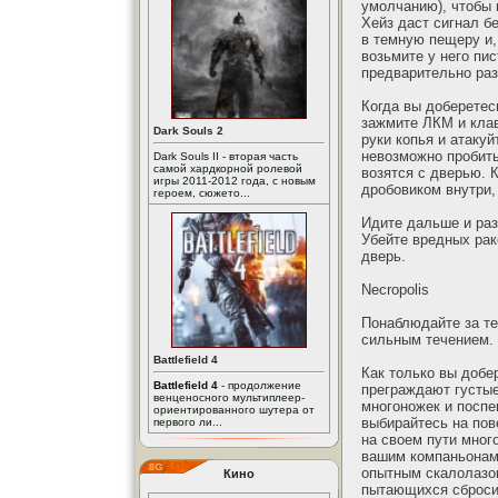
умолчанию), чтобы 
Хейз даст сигнал б
в темную пещеру и,
возьмите у него пи
предварительно раз
Когда вы доберетес
зажмите ЛКМ и клав
Dark Souls 2
руки копья и атакуй
невозможно пробить
Dark Souls II - вторая часть
самой хардкорной ролевой
возятся с дверью. 
игры 2011-2012 года, с новым
дробовиком внутри
героем, сюжето...
Идите дальше и раз
Убейте вредных рак
дверь.
Necropolis
Понаблюдайте за те
сильным течением. 
Battlefield 4
Как только вы добер
Battlefield 4
- продолжение
преграждают густые
венценосного мультиплеер-
многоножек и поспе
ориентированного шутера от
выбирайтесь на пов
первого ли...
на своем пути мног
вашим компаньонам 
опытным скалолазом
Кино
пытающихся сбросит