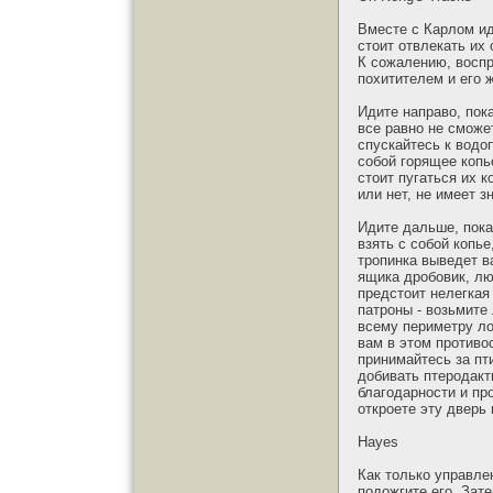
Вместе с Карлом ид
стоит отвлекать их
К сожалению, воспр
похитителем и его 
Идите направо, пок
все равно не сможе
спускайтесь к водо
собой горящее копь
стоит пугаться их к
или нет, не имеет з
Идите дальше, пока 
взять с собой копь
тропинка выведет в
ящика дробовик, лю
предстоит нелегкая
патроны - возьмите
всему периметру ло
вам в этом противо
принимайтесь за пт
добивать птеродакт
благодарности и пр
откроете эту дверь
Hayes
Как только управле
подожгите его. Зат