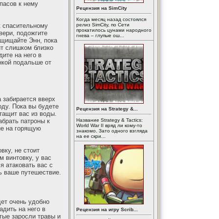
пасов к нему
Рецензия на SimCity
Когда месяц назад состоялся
к спасительному
релиз SimCity, по Сети
прокатилось цунами народного
вери, подожгите
гнева – глупые ош...
ащищайте Энн, пока
ит слишком близко
дите на него в
нкой подальше от
а забирается вверх
оду. Пока вы будете
Рецензия на Strategy &...
тащит вас из воды.
абрать патроны к
Название Strategy & Tactics:
World War II вряд ли кому-то
ие на горящую
знакомо. Зато одного взгляда
на ее скри...
вку, не стоит
 винтовку, у вас
я атаковать вас с
ь ваше путешествие.
дет очень удобно
адить на него в
Рецензия на игру Scrib...
тые заросли травы и