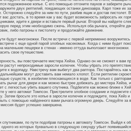
ится подожженное копье. С его помощью отгоните пауков и заберите рыч
наружите двух рептилий, поедающих останки динозавра. Карл тоже их з
. Осторожно следуйте за ним по пути, разбив ящик и достав пистолет. 
т вас достать, в то время как у вас будет возможность забросать их го
никами, идите к двери и вставьте первый рычаг. Второй вы найдете слев
торую перед этим необходимо сжечь. Используя оба рычага, откройте дв
овик, либо патроны к пистолету и продолжайте движение.
ти будут многоножки. После встречи с первой непременно вооружитесь 
к встрече с еще одной парой злобных насекомых. Когда с ними будет пок
на маленькие пещерки в стенах - именно оттуда выползают многоножки.
пасить свое путешествие.
рхность, вы повстречаете мистера Хейза. Однако он не сможет к вам п
ути растут непроходимые заросли колючек. Чтобы убрать это препятствие
дите к водопаду. Навстречу вам выбегут два раптора. Постарайтесь как
в дальнейшем могут доставить вам немало хлопот. Если рептилии скроют
ощью существ, в изобилии плескающихся в воде. Как только с рапторам
ать рычаг для двери и как можно быстрее добежать до мистера Хейза, 
ет с легкостью убить вашего спутника. Подбегите как можно ближе к Хе
ите у него автомат Томпсон. Пристрелите злобное создание и подожгите о
. Затем бросьте это копье в заросли колючек и подождите, пока Хейз и
крыть с помощью найденного вами рычага огромную дверь. Следуйте за
и миссия будет успешно завершена.
 спутниками, по пути подобрав патроны к автомату Томпсон. Выйдя к об
 одного из которых буквально в следующую секунду убьет появившийся