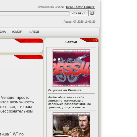
Real E$tate Empire
Возможно вы искали: '
'
August 07 2026 16:06:26
ДИА
ЮМОР
ФЛЕШ
Статьи
Рецензия на Pressure
Venture, просто
Чтобы обратить на себя
внимание, начинающие
вится возможность
маленькие разработчики, как
ого все, что вам
правило, уходят в жанры, ...
в бессознательном
авиша " W" по