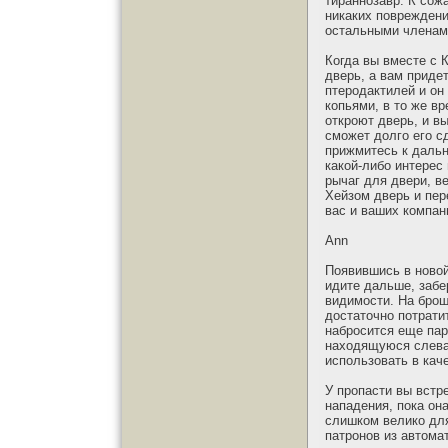
тираннозавр. К сож
никаких повреждени
остальными членами
Когда вы вместе с 
дверь, а вам придет
птеродактилей и он 
копьями, в то же в
откроют дверь, и в
сможет долго его с
прижмитесь к дальн
какой-либо интерес 
рычаг для двери, в
Хейзом дверь и пер
вас и ваших компан
Ann
Появившись в новой
идите дальше, забе
видимости. На брош
достаточно потратит
набросится еще пар
находящуюся слева 
использовать в каче
У пропасти вы встр
нападения, пока он
слишком велико для
патронов из автома