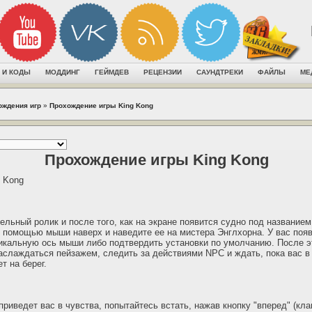
 И КОДЫ
МОДДИНГ
ГЕЙМДЕВ
РЕЦЕНЗИИ
САУНДТРЕКИ
ФАЙЛЫ
МЕ
ождения игр
»
Прохождение игры King Kong
Прохождение игры King Kong
g Kong
ельный ролик и после того, как на экране появится судно под названием 
 помощью мыши наверх и наведите ее на мистера Энглхорна. У вас поя
икальную ось мыши либо подтвердить установки по умолчанию. После эт
наслаждаться пейзажем, следить за действиями NPC и ждать, пока вас 
т на берег.
приведет вас в чувства, попытайтесь встать, нажав кнопку "вперед" (кл