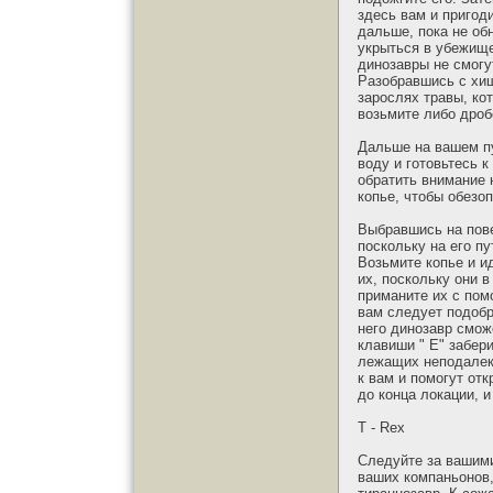
здесь вам и пригод
дальше, пока не об
укрыться в убежище
динозавры не смогу
Разобравшись с хищ
зарослях травы, ко
возьмите либо дроб
Дальше на вашем пу
воду и готовьтесь 
обратить внимание 
копье, чтобы обезо
Выбравшись на пове
поскольку на его п
Возьмите копье и и
их, поскольку они 
приманите их с пом
вам следует подобр
него динозавр смож
клавиши " E" забер
лежащих неподалеку
к вам и помогут от
до конца локации, 
T - Rex
Следуйте за вашими
ваших компаньонов,