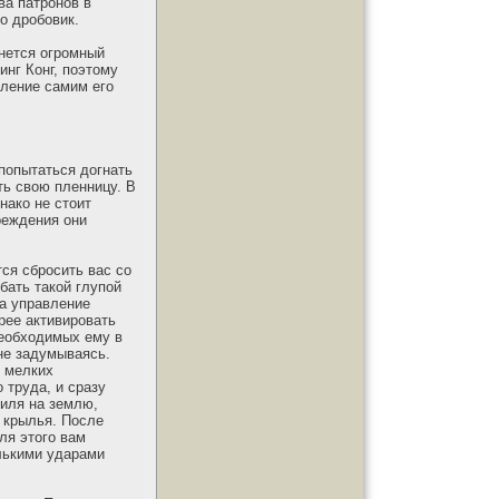
ва патронов в
о дробовик.
инется огромный
инг Конг, поэтому
вление самим его
 попытаться догнать
ть свою пленницу. В
нако не стоит
вреждения они
тся сбросить вас со
ибать такой глупой
ка управление
рее активировать
необходимых ему в
 не задумываясь.
е мелких
 труда, и сразу
тиля на землю,
у крылья. После
ля этого вам
лькими ударами