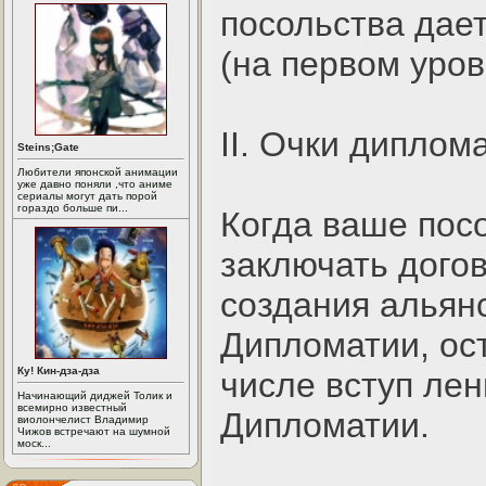
посольства дае
(на первом уров
II. Очки диплом
Steins;Gate
Любители японской анимации
уже давно поняли ,что аниме
сериалы могут дать порой
гораздо больше пи...
Когда ваше пос
заключать догов
создания альянс
Дипломатии, ос
Ку! Кин-дза-дза
числе вступ лен
Начинающий диджей Толик и
всемирно известный
Дипломатии.
виолончелист Владимир
Чижов встречают на шумной
моск...