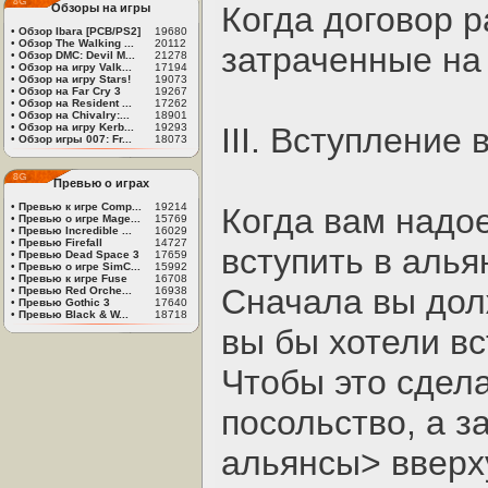
Когда договор р
Обзоры на игры
•
Обзор Ibara [PCB/PS2]
19680
•
Обзор The Walking ...
20112
затраченные на
•
Обзор DMC: Devil M...
21278
•
Обзор на игру Valk...
17194
•
Обзор на игру Stars!
19073
•
Обзор на Far Cry 3
19267
•
Обзор на Resident ...
17262
•
Обзор на Chivalry:...
18901
•
Обзор на игру Kerb...
19293
III. Вступление 
•
Обзор игры 007: Fr...
18073
Превью о играх
•
Превью к игре Comp...
19214
Когда вам надое
•
Превью о игре Mage...
15769
•
Превью Incredible ...
16029
•
Превью Firefall
14727
вступить в алья
•
Превью Dead Space 3
17659
•
Превью о игре SimC...
15992
•
Превью к игре Fuse
16708
Сначала вы дол
•
Превью Red Orche...
16938
•
Превью Gothic 3
17640
•
Превью Black & W...
18718
вы бы хотели вс
Чтобы это сдел
посольство, а з
альянсы> вверх