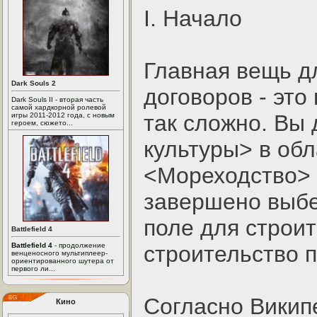
I. Начало
Главная вещь д
Dark Souls 2
договоров - это
Dark Souls II - вторая часть
самой хардкорной ролевой
так сложно. Вы
игры 2011-2012 года, с новым
героем, сюжето...
культуры> в об
<Мореходство> 
завершено выбе
поле для строит
Battlefield 4
Battlefield 4
- продолжение
строительство п
венценосного мультиплеер-
ориентированного шутера от
первого ли...
Согласно Викип
Кино