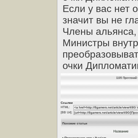
Если у вас нет 
значит вы не гл
Члены альянса,
Министры внут
преобразовыват
очки Дипломати
1195 Прочтений 
Ссылки
HTML:
[BB Url]:
Похожие статьи
Название
•
Прохождение игры Ikariam