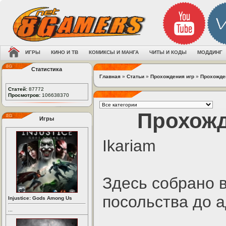
ИГРЫ
КИНО И ТВ
КОМИКСЫ И МАНГА
ЧИТЫ И КОДЫ
МОДДИНГ
Статистика
Главная
»
Статьи
»
Прохождения игр
»
Прохожден
Статей:
87772
Просмотров:
106638370
Прохожд
Игры
Ikariam
Здесь собрано в
посольства до 
Injustice: Gods Among Us
...