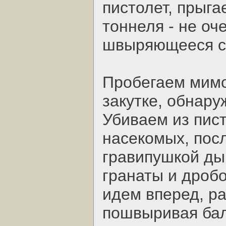
пистолет, прыга
тоннеля - не о
швыряющееся с
Пробегаем мимо
закутке, обнару
Убиваем из пис
насекомых, пос
гравипушкой дыр
гранаты и дробо
идем вперед, р
пошвыривая бал