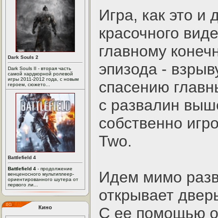
Игра, как это и
красочного вид
главному конеч
Dark Souls 2
эпизода - взры
Dark Souls II - вторая часть
самой хардкорной ролевой
игры 2011-2012 года, с новым
спасению главн
героем, сюжето...
с развалин выш
собственно игров
Two.
Battlefield 4
Battlefield 4
- продолжение
Идем мимо разв
венценосного мультиплеер-
ориентированного шутера от
первого ли...
открывает дверь
Кино
С ее помощью о