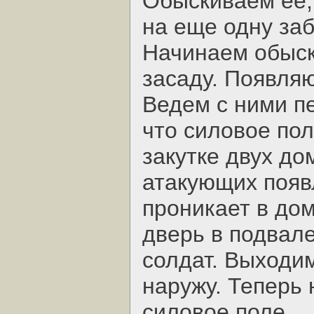
Обыскиваем ее,
на еще одну за
Начинаем обыски
засаду. Появляю
Ведем с ними п
что силовое пол
закутке двух до
атакующих появл
проникает в до
дверь в подвале
солдат. Выходи
наружу. Теперь
силовое поле.