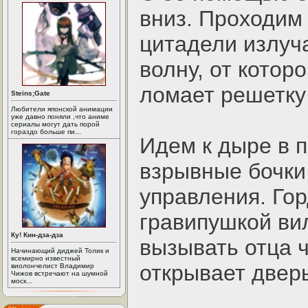
вниз. Проходим 
цитадели излуч
волну, от котор
ломает решетку 
Steins;Gate
Любители японской анимации
уже давно поняли ,что аниме
сериалы могут дать порой
гораздо больше пи...
Идем к дыре в п
взрывные бочки 
управления. Го
гравипушкой вил
Ку! Кин-дза-дза
вызывать отца ч
Начинающий диджей Толик и
всемирно известный
открывает дверь
виолончелист Владимир
Чижов встречают на шумной
моск...