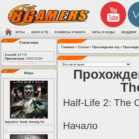
ИГРЫ
КИНО И ТВ
КОМИКСЫ И МАНГА
ЧИТЫ И КОДЫ
МОДДИНГ
Статистика
Главная
»
Статьи
»
Прохождения игр
»
Прохожден
Статей:
87772
Просмотров:
106672436
Прохожден
Игры
Th
Half-Life 2: The
Injustice: Gods Among Us
Начало
...