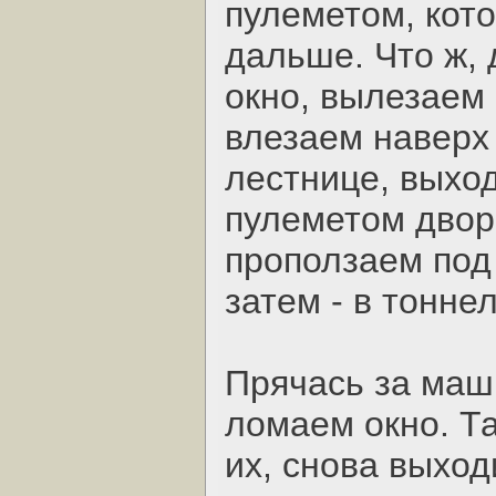
пулеметом, кото
дальше. Что ж, 
окно, вылезаем 
влезаем наверх 
лестнице, выхо
пулеметом двори
проползаем под
затем - в тоннел
Прячась за маш
ломаем окно. Т
их, снова выход