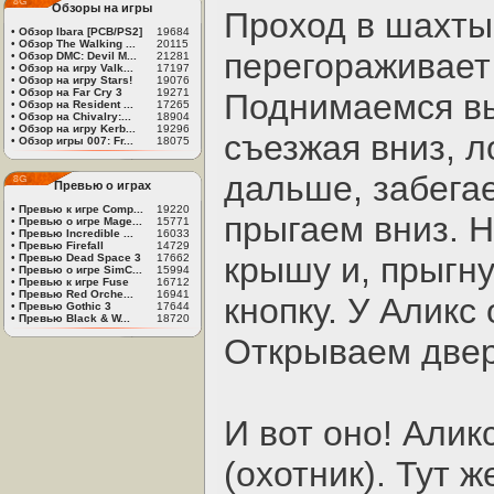
Обзоры на игры
Проход в шахты
•
Обзор Ibara [PCB/PS2]
19684
•
Обзор The Walking ...
20115
перегораживает
•
Обзор DMC: Devil M...
21281
•
Обзор на игру Valk...
17197
•
Обзор на игру Stars!
19076
•
Обзор на Far Cry 3
19271
Поднимаемся вы
•
Обзор на Resident ...
17265
•
Обзор на Chivalry:...
18904
•
Обзор на игру Kerb...
19296
съезжая вниз, л
•
Обзор игры 007: Fr...
18075
дальше, забега
Превью о играх
•
Превью к игре Comp...
19220
прыгаем вниз. Н
•
Превью о игре Mage...
15771
•
Превью Incredible ...
16033
•
Превью Firefall
14729
крышу и, прыгн
•
Превью Dead Space 3
17662
•
Превью о игре SimC...
15994
•
Превью к игре Fuse
16712
•
Превью Red Orche...
16941
кнопку. У Аликс
•
Превью Gothic 3
17644
•
Превью Black & W...
18720
Открываем двер
И вот оно! Алик
(охотник). Тут 