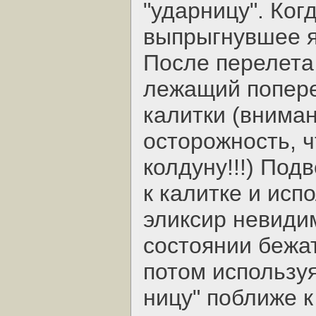
"ударницу". Ког
выпрыгнувшее я
После перелета
лежащий попере
калитки (внима
осторожность, ч
колдуну!!!) Под
к калитке и исп
эликсир невиди
состоянии бежат
потом используя
ницу" поближе к