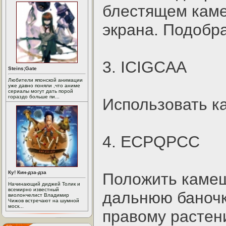
блестящем каме
экрана. Подобр
3. ICIGCAA
Steins;Gate
Любители японской анимации
уже давно поняли ,что аниме
сериалы могут дать порой
гораздо больше пи...
Использовать к
4. ECPQPCC
Ку! Кин-дза-дза
Положить камеше
Начинающий диджей Толик и
всемирно известный
дальнюю баночку
виолончелист Владимир
Чижов встречают на шумной
моск...
правому растен