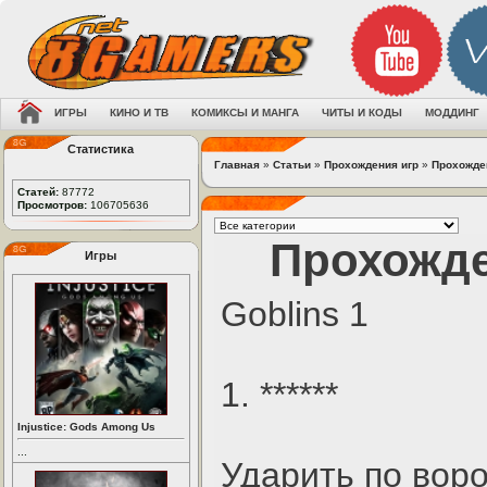
ИГРЫ
КИНО И ТВ
КОМИКСЫ И МАНГА
ЧИТЫ И КОДЫ
МОДДИНГ
Статистика
Главная
»
Статьи
»
Прохождения игр
»
Прохожден
Статей:
87772
Просмотров:
106705636
Прохожде
Игры
Goblins 1
1. ******
Injustice: Gods Among Us
...
Ударить по воро