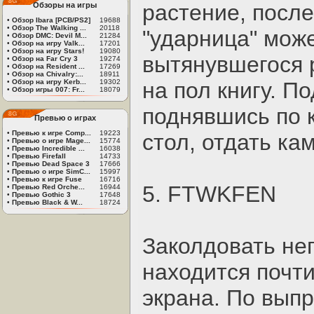
растение, после
Обзоры на игры
•
Обзор Ibara [PCB/PS2]
19688
•
Обзор The Walking ...
20118
"ударница" може
•
Обзор DMC: Devil M...
21284
•
Обзор на игру Valk...
17201
•
Обзор на игру Stars!
19080
вытянувшегося 
•
Обзор на Far Cry 3
19274
•
Обзор на Resident ...
17269
•
Обзор на Chivalry:...
18911
•
Обзор на игру Kerb...
19302
на пол книгу. П
•
Обзор игры 007: Fr...
18079
поднявшись по к
Превью о играх
•
Превью к игре Comp...
19223
стол, отдать ка
•
Превью о игре Mage...
15774
•
Превью Incredible ...
16038
•
Превью Firefall
14733
•
Превью Dead Space 3
17666
•
Превью о игре SimC...
15997
•
Превью к игре Fuse
16716
5. FTWKFEN
•
Превью Red Orche...
16944
•
Превью Gothic 3
17648
•
Превью Black & W...
18724
Заколдовать не
находится почт
экрана. По вы