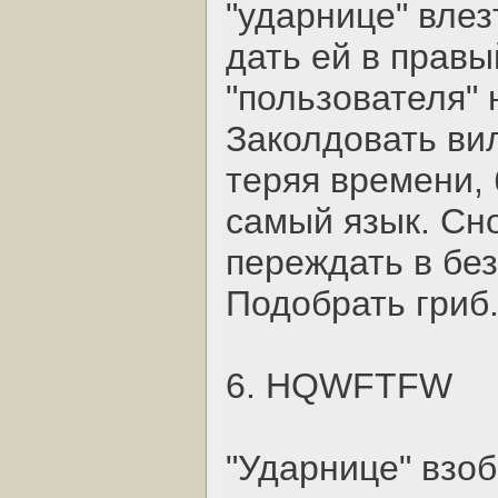
"ударнице" влез
дать ей в правы
"пользователя"
Заколдовать вил
теряя времени, 
самый язык. Сно
переждать в бе
Подобрать гриб
6. HQWFTFW
"Ударнице" взо