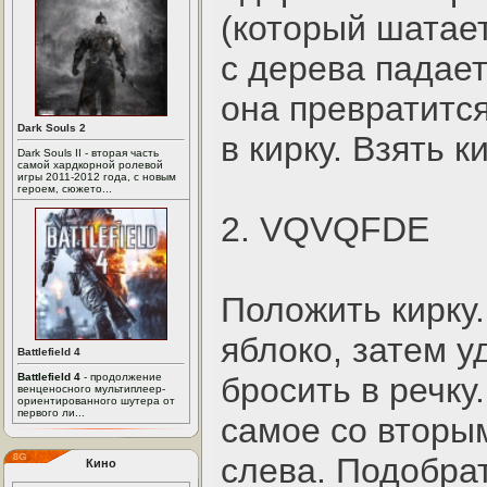
(который шатаетс
с дерева падает
она превратитс
Dark Souls 2
в кирку. Взять ки
Dark Souls II - вторая часть
самой хардкорной ролевой
игры 2011-2012 года, с новым
героем, сюжето...
2. VQVQFDE
Положить кирку.
яблоко, затем у
Battlefield 4
Battlefield 4
- продолжение
бросить в речку
венценосного мультиплеер-
ориентированного шутера от
первого ли...
самое со вторы
слева. Подобрат
Кино