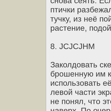
снова сеять. Ес
птички разбежа
тучку, из неё п
растение, подой
8. JCJCJHM
Заколдовать ске
брошенную им к
использовать её
левой части экр
не понял, что э
наверх. По очер