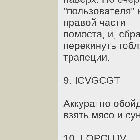
"пользователя"
правой части
помоста, и, сбр
перекинуть гоб
трапеции.
9. ICVGCGT
Аккуратно обой
взять мясо и су
10. LQPCUJV