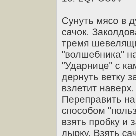
Сунуть мясо в д
сачок. Заколдов
тремя шевелящи
"волшебника" на
"Ударнице" с ка
дернуть ветку з
взлетит наверх.
Переправить на
способом "польз
взять пробку и 
дырку. Взять са