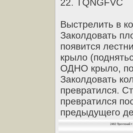
22. TQNGFVC
Выстрелить в ко
Заколдовать пло
появится лестни
крыло (поднятьс
ОДHО крыло, по
Заколдовать кол
превратился. Ст
превратился по
предыдущего де
2462 Прочтений •