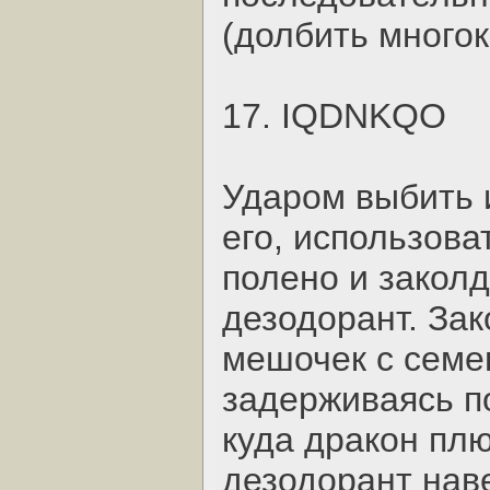
(долбить многок
17. IQDNKQO
Ударом выбить 
его, использова
полено и заколд
дезодорант. За
мешочек с семе
задерживаясь п
куда дракон пл
дезодорант наве