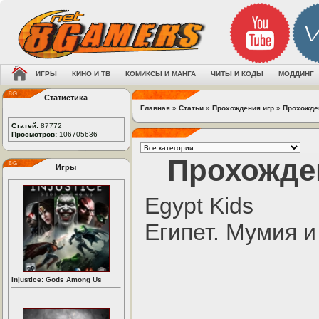
ИГРЫ
КИНО И ТВ
КОМИКСЫ И МАНГА
ЧИТЫ И КОДЫ
МОДДИНГ
Статистика
Главная
»
Статьи
»
Прохождения игр
»
Прохожден
Статей:
87772
Просмотров:
106705636
Прохожден
Игры
Egypt Kids
Египет. Мумия и
Injustice: Gods Among Us
...