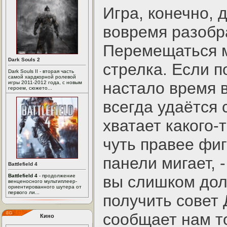
Игра, конечно, 
вовремя разобр
Перемещаться м
Dark Souls 2
стрелка. Если 
Dark Souls II - вторая часть
самой хардкорной ролевой
настало время в
игры 2011-2012 года, с новым
героем, сюжето...
всегда удаётся 
хватает какого-
чуть правее фи
панели мигает, 
Battlefield 4
Battlefield 4
- продолжение
вы слишком долг
венценосного мультиплеер-
ориентированного шутера от
первого ли...
получить совет 
сообщает нам то
Кино