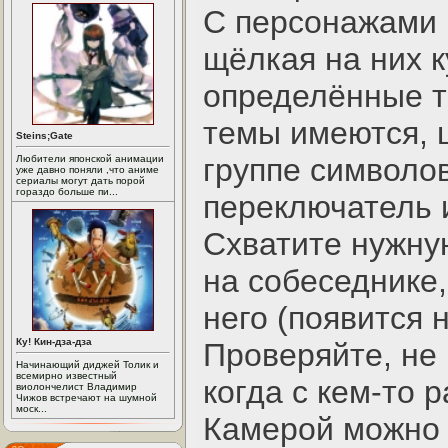
С персонажами 
щёлкая на них к
определённые т
темы имеются, 
Steins;Gate
группе символов
Любители японской анимации
уже давно поняли ,что аниме
сериалы могут дать порой
гораздо больше пи...
переключатель 
Схватите нужну
на собеседнике,
него (появится 
Ку! Кин-дза-дза
Проверяйте, не 
Начинающий диджей Толик и
всемирно известный
когда с кем-то 
виолончелист Владимир
Чижов встречают на шумной
моск...
Камерой можно 