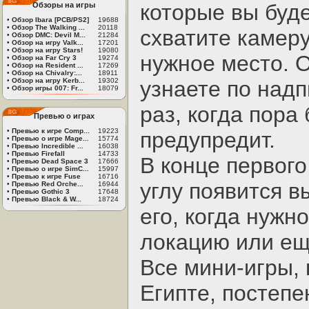
которые вы буде
Обзоры на игры
•
Обзор Ibara [PCB/PS2]
19688
•
Обзор The Walking ...
20118
схватите камер
•
Обзор DMC: Devil M...
21284
•
Обзор на игру Valk...
17201
•
Обзор на игру Stars!
19080
нужное место. О
•
Обзор на Far Cry 3
19274
•
Обзор на Resident ...
17269
•
Обзор на Chivalry:...
18911
•
Обзор на игру Kerb...
19302
узнаете по надп
•
Обзор игры 007: Fr...
18079
раз, когда пора
Превью о играх
•
Превью к игре Comp...
19223
предупредит.
•
Превью о игре Mage...
15774
•
Превью Incredible ...
16038
•
Превью Firefall
14733
В конце первог
•
Превью Dead Space 3
17666
•
Превью о игре SimC...
15997
•
Превью к игре Fuse
16716
углу появится в
•
Превью Red Orche...
16944
•
Превью Gothic 3
17648
•
Превью Black & W...
18724
его, когда нужн
локацию или ещ
Все мини-игры, 
Египте, постепе