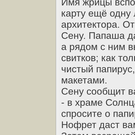
Имя жрицы вспо
карту ещё одну 
архитектора. О
Сенy. Папаша д
а рядом с ним в
свитков; как то
чистый папирус,
макетами.
Сенy сообщит в
- в храме Солнц
спросите о папи
Нофрет даст ва